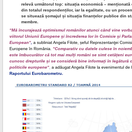
relevă următorul top: situația economică – menționată
din totalul respondenților, iar la egalitate, cu un proce
se situează șomajul și situația finanțelor publice din st
membre.
“
Mă încurajează optimismul românilor atunci când vine vorb
viitorul Uniunii Europene și încrederea lor în Comisie și Parl
European
“
,
a subliniat Angela Filote, șeful Reprezentanţei Comisi
Europene în România.
“
Comparativ cu datele culese în noiemb
este îmbucurător că tot mai mulți români se simt cetățeni eur
cunosc drepturile și se consideră bine informați în legătură 
politicile europene
“
,
a adăugat Angela Filote la evenimentul de 
Raportului Eurobarometru.