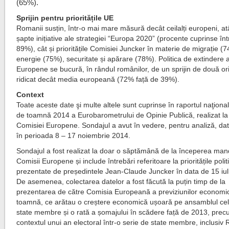
(65%).
Sprijin pentru prioritățile UE
Romanii susțin, într-o mai mare măsură decât ceilalți europeni, at
șapte inițiative ale strategiei “Europa 2020” (procente cuprinse în
89%), cât și prioritățile Comisiei Juncker în materie de migrație (
energie (75%), securitate și apărare (78%). Politica de extindere a
Europene se bucură, în rândul românilor, de un sprijin de două or
ridicat decât media europeană (72% față de 39%).
Context
Toate aceste date şi multe altele sunt cuprinse în raportul naţional 
de toamnă 2014 a Eurobarometrului de Opinie Publică, realizat la
Comisiei Europene. Sondajul a avut în vedere, pentru analiză, da
în perioada 8 – 17 noiembrie 2014.
Sondajul a fost realizat la doar o săptămână de la începerea mand
Comisii Europene și include întrebări referitoare la prioritățile polit
prezentate de președintele Jean-Claude Juncker în data de 15 iul
De asemenea, colectarea datelor a fost făcută la puțin timp de la
prezentarea de către Comisia Europeană a previziunilor economi
toamnă, ce arătau o creștere economică ușoară pe ansamblul cel
state membre și o rată a șomajului în scădere față de 2013, precu
contextul unui an electoral într-o serie de state membre, inclusiv