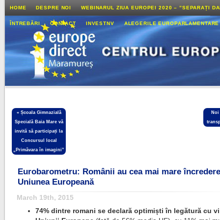
HOME
DESPRE NOI
WEBINARUL ZIUA EUROPEI 2020 – ”SEPARAȚI D
ÎNTREBĂRI
CONTACT
INVESTNV
ALEGERILE EUROPARLAMENTARE
«
Școala Gimnazială
Noi
Specială Baia Mare vă
transp
invită să participați la
Concursul local
„Primăvara în imagini”
Eurobarometru: Românii au cea mai mare încredere
Uniunea Europeană
March 19th, 2015
74% dintre romani se declară optimiști în legătură cu vi