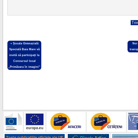
«
Școala Gimnazială
Noi
Specială Baia Mare vă
transp
invită să participați la
Concursul local
„Primăvara în imagini”