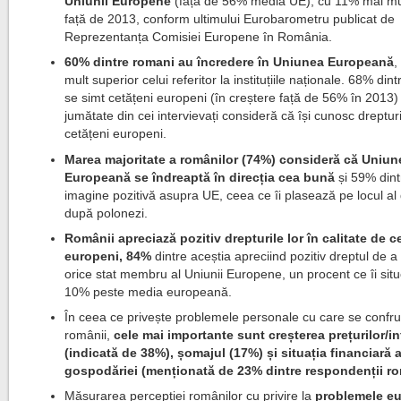
Uniunii Europene
(față de 56% media UE), cu 11% mai mul
față de 2013, conform ultimului Eurobarometru publicat de
Reprezentanța Comisiei Europene în România.
60% dintre romani au încredere în Uniunea Europeană
,
mult superior celui referitor la instituțiile naționale. 68% din
se simt cetățeni europeni (în creștere față de 56% în 2013) 
jumătate din cei intervievați consideră că își cunosc dreptur
cetățeni europeni.
Marea majoritate a românilor (74%) consideră că Uniun
Europeană se îndreaptă în direcția cea bună
și 59% dint
imagine pozitivă asupra UE, ceea ce îi plasează pe locul al 
după polonezi.
Românii apreciază pozitiv drepturile lor în calitate de c
europeni, 84%
dintre aceștia apreciind pozitiv dreptul de a 
orice stat membru al Uniunii Europene, un procent ce îi sit
10% peste media europeană.
În ceea ce privește problemele personale cu care se confr
românii,
cele mai importante sunt creșterea prețurilor/in
(indicată de 38%), șomajul (17%) și situația financiară 
gospodăriei (menționată de 23% dintre respondenții ro
Măsurarea percepției românilor cu privire la
problemele e