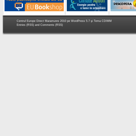
Centrul Europe Direct Maramures 2010 pe
WordPress 5.7
şi Tema
CDIMM
Entries (RSS)
and
Comments (RSS)