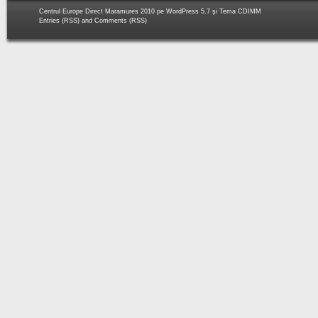
Centrul Europe Direct Maramures 2010 pe
WordPress 5.7
şi Tema
CDIMM
Entries (RSS)
and
Comments (RSS)