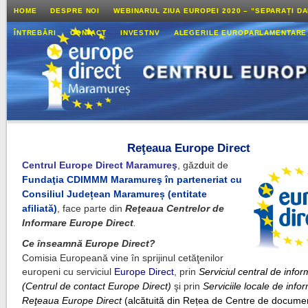
HOME
DESPRE NOI
WEBINARUL ZIUA EUROPEI 2020 – ”SEPARAȚI D
ÎNTREBĂRI
CONTACT
INVESTNV
ALEGERILE EUROPARLAMENTARE
Reţeaua Europe Direct
Centrul Europe Direct Maramureş
, găz
d
uit de
Fundaţia CDIMMM Maramureş în parteneriat cu
Consiliul Județean Maramureș (entitate
afiliată)
, face parte din
Reţeaua Centrelor de
Informare Europe Direct
.
Ce înseamnă Europe Direct?
Comisia Europeană vine în sprijinul cetăţenilor
europeni cu serviciul
Europe Direct
, prin
Serviciul central de info
(Centrul de contact Europe Direct)
şi prin
Serviciile locale de inf
Reţeaua Europe Direct
(alcătuită din Rețea de Centre de docume