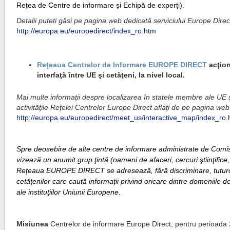
Rețea de Centre de informare și Echipă de experți)
.
Detalii puteti găsi pe pagina web dedicată serviciului Europe Direc
http://europa.eu/europedirect/index_ro.htm
a
Reţeaua Centrelor de Informare EUROPE DIRECT
acţion
interfaţă între UE şi cetăţeni, la nivel local.
Mai multe informaţii despre localizarea în statele membre ale UE 
activităţile Reţelei Centrelor Europe Direct aflaţi de pe pagina web
http://europa.eu/europedirect/meet_us/interactive_map/index_ro
a
Spre deosebire de alte centre de informare administrate de Comis
vizează un anumit grup ţintă (oameni de afaceri, cercuri ştiinţifice, 
Reţeaua EUROPE DIRECT se adresează, fără discriminare, tutur
cetăţenilor care caută informaţii privind oricare dintre domeniile de
ale instituţiilor Uniunii Europene.
a
Misiunea
Centrelor de informare Europe Direct, pentru perioad