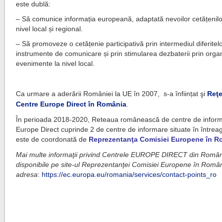
este dublă:
– Să comunice informația europeană, adaptată nevoilor cetățenilo
nivel local și regional.
– Să promoveze o cetățenie participativă prin intermediul diferitel
instrumente de comunicare și prin stimularea dezbaterii prin orga
evenimente la nivel local.
a
Ca urmare a aderării României la UE în 2007, s-a înființat şi
Reţ
Centre Europe Direct în România
.
În perioada 2018-2020, Reteaua românească de centre de infor
Europe Direct cuprinde 2 de centre de informare situate în întreag
este de coordonată de
Reprezentanţa Comisiei Europene în R
Mai multe informaţii privind Centrele EUROPE DIRECT din Român
disponibile pe site-ul Reprezentanţei Comisiei Europene în Român
adresa
:
https://ec.europa.eu/romania/services/contact-points_ro
a
a
a