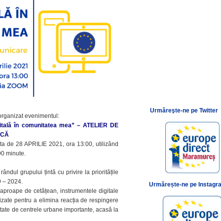
Urmăreşte-ne pe Twitter
ganizat evenimentul:
itală în comunitatea mea” – ATELIER DE
ICĂ
ata de 28 APRILIE 2021, ora 13:00, utilizând
90 minute.
dul grupului țintă cu privire la prioritățile
 – 2024.
Urmărește-ne pe Instagr
proape de cetățean, instrumentele digitale
izate pentru a elimina reacția de respingere
rtate de centrele urbane importante, acasă la