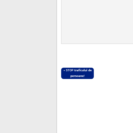
«
STOP 𝘁𝗿𝗮𝗳𝗶𝗰𝘂𝗹𝘂𝗶 𝗱𝗲
𝗽𝗲𝗿𝘀𝗼𝗮𝗻𝗲!