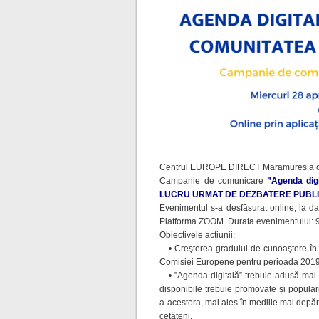
Centrul EUROPE DIRECT Maramures a or
Campanie de comunicare
”Agenda dig
LUCRU URMAT DE DEZBATERE PUBL
Evenimentul s-a desfăsurat online, la d
Platforma ZOOM. Durata evenimentului: 
Obiectivele acțiunii:
• Creşterea gradului de cunoaştere în rân
Comisiei Europene pentru perioada 2019
• ”Agenda digitală” trebuie adusă mai a
disponibile trebuie promovate și popular
a acestora, mai ales în mediile mai depă
cetățeni.