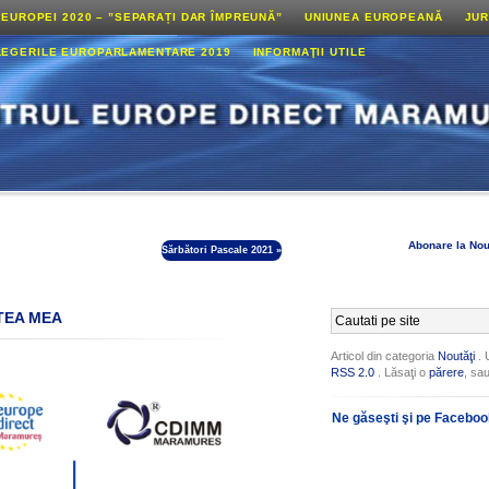
 EUROPEI 2020 – ”SEPARAȚI DAR ÎMPREUNĂ”
UNIUNEA EUROPEANĂ
JUR
LEGERILE EUROPARLAMENTARE 2019
INFORMAŢII UTILE
Abonare la Nou
Sărbători Pascale 2021
»
TEA MEA
Articol din categoria
Noutăţi
. 
RSS 2.0
. Lăsaţi o
părere
, sa
Ne găseşti şi pe Facebo