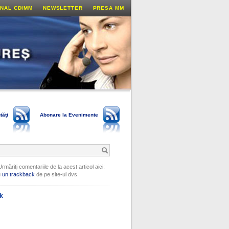
NAL CDIMM
NEWSLETTER
PRESA MM
tăţi
Abonare la Evenimente
Urmăriţi comentariile de la acest articol aici:
u
un trackback
de pe site-ul dvs.
ok