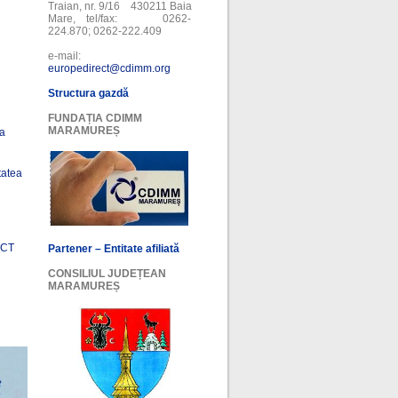
Traian, nr. 9/16 430211 Baia
Mare, tel/fax: 0262-
224.870; 0262-222.409
e-mail:
europedirect@cdimm.org
Structura gazdă
FUNDAȚIA CDIMM
MARAMUREȘ
ea
tatea
ECT
Partener – Entitate afiliată
CONSILIUL JUDEȚEAN
MARAMUREȘ