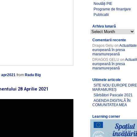
Noutăți PIE
Programe de finanţare
Publicatii
Arhiva lunară
Comentarii recente
Dragos Gelu
on
Actualitat
europeană în presa
maramureșeană
DRAGOS GELU
on
Actuali
europeană în presa
maramureșeană
 apr2021
from
Radu Big
Ultimele articole
SITE NOU EUROPE DIR
entului 28 Aprilie 2021
MARAMUREȘ
Sărbători Pascale 2021
AGENDA DIGITALĂ ÎN
COMUNITATEA MEA
Learning corner