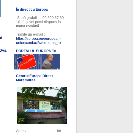
În direct cu Europa
-Sună gratuit la: 00 800 67 89
10 11 și vei primi răspuns în
limba română
Trimite un e-mail :
ul
https://europa.eu/european-
union/contact/write-to-us_ro
 Dvs.
PORTALUL EUROPA TA
l
Centrul Europe Direct
Maramureș
Adresa: bd.