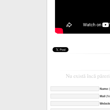
Nu există încă păreri
Nume
Mail
(Nu
Websit