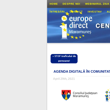
HOME
DESPRE NOI
WEBINARUL ZIUA
ÎNTREBĂRI
CONTACT
INVESTNV
A
«
STOP 𝘁𝗿𝗮𝗳𝗶𝗰𝘂𝗹𝘂𝗶 𝗱𝗲
𝗽𝗲𝗿𝘀𝗼𝗮𝗻𝗲!
AGENDA DIGITALĂ ÎN COMUNITA
April 29th, 2021