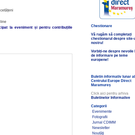
 cetățeni
nline
Chestionare
ipat la eveniment și pentru contribuțiile
Vă rugăm să completați
chestionarul despre site-
nostru!
Vorbiți-ne despre nevoile
de informare pe teme
europene!
Buletin informativ lunar a
Centrului Europe Direct
Maramureș
Click aici pentru arhiva
Buletinelor Informative
Categorii
Evenimente
Fotografii
Jurnal CDIMM
Newsletter
Noutăţi