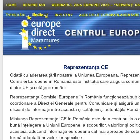
HOME
DESPRE NOI
WEBINARUL ZIUA EUROPEI 2020 – ”SEPARAȚI D
ÎNTREBĂRI
CONTACT
INVESTNV
ALEGERILE EUROPARLAMENTARE
Reprezentanţa CE
Odată cu aderarea ţării noastre la Uniunea Europeană, Reprezen
Comisiei Europene în România este instituţia care asigură comun
dintre UE şi cetăţenii români.
Reprezentanţa Comisiei Europene în România funcţionează sub d
coordonare a Direcţiei Generale pentru Comunicare şi asigură un 
eficient de informaţii între aceasta şi cetăţenii şi autorităţile Român
Misiunea Reprezentanţei CE în România este de a contribui la o 
bună înţelegere a Uniunii Europene, a scopurilor, valorilor şi politic
acesteia, aducând informaţia europeană cât mai aproape de cetăţe
formă adaptată nevoilor lor specifice.