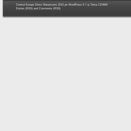
Centrul Europe Direct Maramures 2010 pe
WordPress 5.7
şi Tema
CDIMM
Entries (RSS)
and
Comments (RSS)