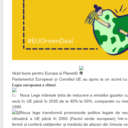
Vești bune pentru Europa și Planetă!
Parlamentul European și Consiliul UE au ajuns la un acord cu p
𝐋𝐞𝐠𝐞𝐚 𝐞𝐮𝐫𝐨𝐩𝐞𝐚𝐧𝐚̆ 𝐚 𝐜𝐥𝐢𝐦𝐞𝐢.
Noua Lege mărește ținta de reducere a emisiilor gazelor cu
seră în UE până în 2030 de la 40% la 55%, comparativ cu nivel
1990.
Noua lege transformă promisiunile politice legate de neut
climatică a UE până în 2050 (Pactul verde european) într-o 
fermă și conferă cetățenilor și mediului de afaceri din Uniune ce