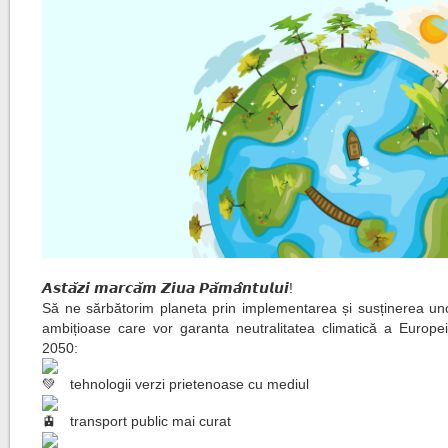
𝘼𝙨𝙩𝙖̆𝙯𝙞 𝙢𝙖𝙧𝙘𝙖̆𝙢 𝙕𝙞𝙪𝙖 𝙋𝙖̆𝙢𝙖̂𝙣𝙩𝙪𝙡𝙪𝙞!
Să ne sărbătorim planeta prin implementarea și susținerea un
ambițioase care vor garanta neutralitatea climatică a Europe
2050:
tehnologii verzi prietenoase cu mediul
transport public mai curat