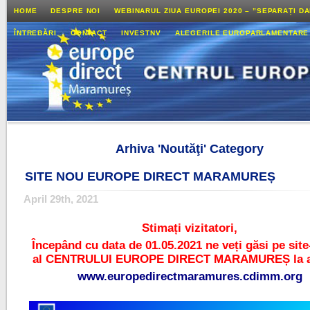
HOME
DESPRE NOI
WEBINARUL ZIUA EUROPEI 2020 – ”SEPARAȚI D
ÎNTREBĂRI
CONTACT
INVESTNV
ALEGERILE EUROPARLAMENTARE
Arhiva 'Noutăţi' Category
SITE NOU EUROPE DIRECT MARAMUREȘ
April 29th, 2021
Stimați vizitatori,
Începând cu data de 01.05.2021 ne veți găsi pe site
al CENTRULUI EUROPE DIRECT MARAMUREȘ la a
www.europedirectmaramures.cdimm.org