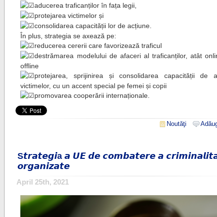
aducerea traficanților în fața legii,
protejarea victimelor și
consolidarea capacității lor de acțiune.
În plus, strategia se axează pe:
reducerea cererii care favorizează traficul
destrămarea modelului de afaceri al traficanților, atât onli
offline
protejarea, sprijinirea și consolidarea capacității de 
victimelor, cu un accent special pe femei și copii
promovarea cooperării internaționale.
Noutăţi
Adăug
S𝙩𝙧𝙖𝙩𝙚𝙜𝙞a 𝙖 𝙐𝙀 𝙙𝙚 𝙘𝙤𝙢𝙗𝙖𝙩𝙚𝙧𝙚 𝙖 𝙘𝙧𝙞𝙢𝙞𝙣𝙖𝙡𝙞𝙩𝙖̆𝙩
𝙤𝙧𝙜𝙖𝙣𝙞𝙯𝙖𝙩𝙚
April 25th, 2021