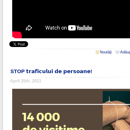
Noutăţi
Adăug
STOP 𝘁𝗿𝗮𝗳𝗶𝗰𝘂𝗹𝘂𝗶 𝗱𝗲 𝗽𝗲𝗿𝘀𝗼𝗮𝗻𝗲!
April 25th, 2021