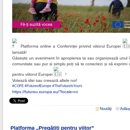
Platforma online a Conferinței privind viitorul Europei
lansată!
Găsește un eveniment în apropierea ta sau organizează unul î
comunitate sau pur și simplu poți să te conectezi și să exprimi 
pentru viitorul Europei
!
Votează idei sau creează altele noi!
#COFE
#FutureofEurope
#TheFutureIsYours
https://futureu.europa.eu/?locale=ro
Noutăţi
Adăug
Platforma „Pregătiți pentru viitor”