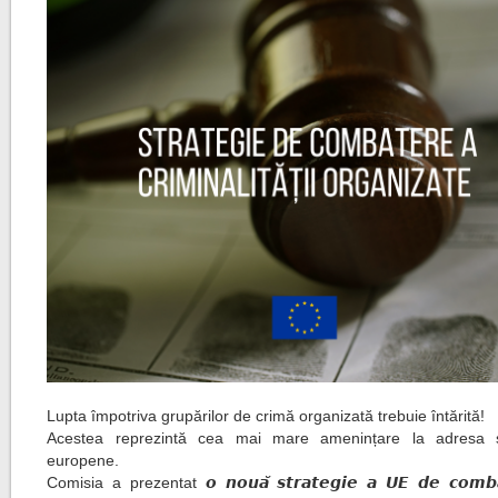
Lupta împotriva grupărilor de crimă organizată trebuie întărită!
Acestea reprezintă cea mai mare amenințare la adresa se
europene.
Comisia a prezentat 𝙤 𝙣𝙤𝙪𝙖̆ 𝙨𝙩𝙧𝙖𝙩𝙚𝙜𝙞𝙚 𝙖 𝙐𝙀 𝙙𝙚 𝙘𝙤𝙢𝙗𝙖