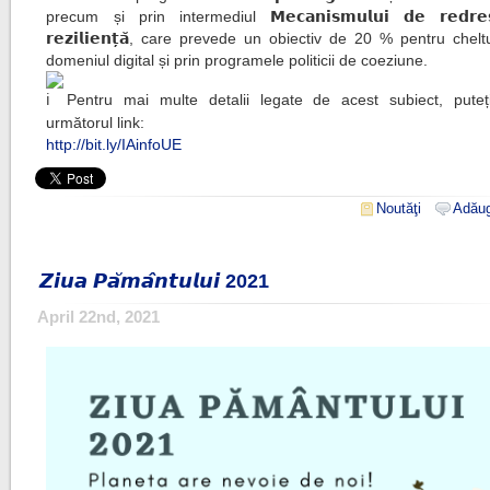
precum și prin intermediul 𝗠𝗲𝗰𝗮𝗻𝗶𝘀𝗺𝘂𝗹𝘂𝗶 𝗱𝗲 𝗿𝗲𝗱𝗿𝗲𝘀
𝗿𝗲𝘇𝗶𝗹𝗶𝗲𝗻𝘁̦𝗮̆, care prevede un obiectiv de 20 % pentru chelt
domeniul digital și prin programele politicii de coeziune.
Pentru mai multe detalii legate de acest subiect, puteț
următorul link:
http://bit.ly/IAinfoUE
Noutăţi
Adăug
𝙕𝙞𝙪𝙖 𝙋𝙖̆𝙢𝙖̂𝙣𝙩𝙪𝙡𝙪𝙞 2021
April 22nd, 2021