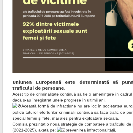
𝗨𝗻𝗶𝘂𝗻𝗲𝗮 𝗘𝘂𝗿𝗼𝗽𝗲𝗮𝗻𝗮̆ 𝗲𝘀𝘁𝗲 𝗱𝗲𝘁𝗲𝗿𝗺𝗶𝗻𝗮𝘁𝗮̆ 𝘀𝗮̆ 𝗽𝘂𝗻𝗮̆
𝘁𝗿𝗮𝗳𝗶𝗰𝘂𝗹𝘂𝗶 𝗱𝗲 𝗽𝗲𝗿𝘀𝗼𝗮𝗻𝗲.
Acest tip de criminalitate continuă să fie o amenințare în cadrul
dacă s-au înregistrat unele progrese în ultimii ani.
Această formă de infracțiune nu are loc în societatea eur
pofida tuturor eforturilor criminalii continuă să facă trafic de pe
special femei și fete, mai ales pentru exploatare sexuală.
Comisia prezintat o nouă strategie de combatere a traficului d
(2021-2025), axată pe:
prevenirea infracționalității,