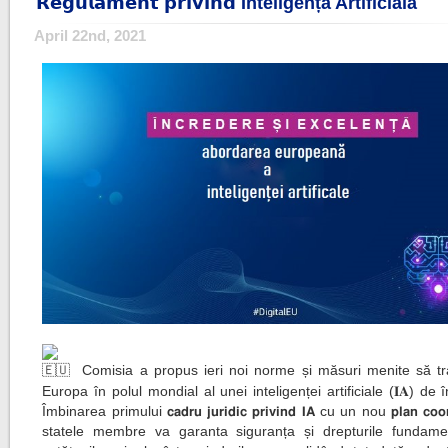
𝗥𝗲𝗴𝘂𝗹𝗮𝗺𝗲𝗻𝘁 𝗽𝗿𝗶𝘃𝗶𝗻𝗱 Inteligența Artificială
April 22nd, 2021
Comisia a propus ieri noi norme și măsuri menite să t
Europa în polul mondial al unei inteligenței artificiale (𝐈𝐀) de 
Îmbinarea primului 𝗰𝗮𝗱𝗿𝘂 𝗷𝘂𝗿𝗶𝗱𝗶𝗰 𝗽𝗿𝗶𝘃𝗶𝗻𝗱 𝗜𝗔 cu un nou 𝗽𝗹𝗮𝗻 𝗰𝗼𝗼
statele membre va garanta siguranța și drepturile fundame