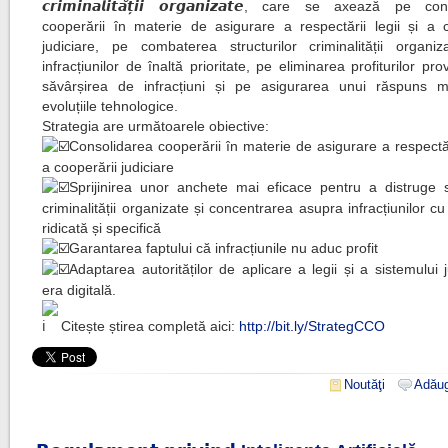
𝙘𝙧𝙞𝙢𝙞𝙣𝙖𝙡𝙞𝙩𝙖̆𝙩̦𝙞𝙞 𝙤𝙧𝙜𝙖𝙣𝙞𝙯𝙖𝙩𝙚, care se axează pe c
cooperării în materie de asigurare a respectării legii și a c
judiciare, pe combaterea structurilor criminalității organi
infracțiunilor de înaltă prioritate, pe eliminarea profiturilor pro
săvârșirea de infracțiuni și pe asigurarea unui răspuns 
evoluțiile tehnologice.
Strategia are următoarele obiective:
Consolidarea cooperării în materie de asigurare a respectări
a cooperării judiciare
Sprijinirea unor anchete mai eficace pentru a distruge st
criminalității organizate și concentrarea asupra infracțiunilor cu 
ridicată și specifică
Garantarea faptului că infracțiunile nu aduc profit
Adaptarea autorităților de aplicare a legii și a sistemului j
era digitală.
Citește știrea completă aici:
http://bit.ly/StrategCCO
Noutăţi
Adăug