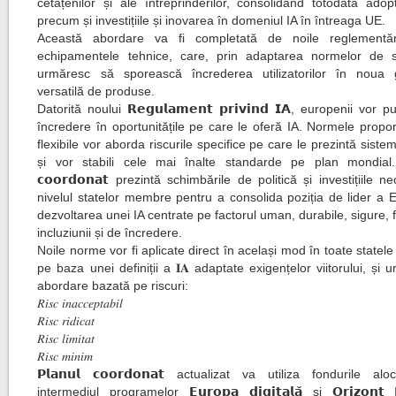
cetățenilor și ale întreprinderilor, consolidând totodată adopt
precum și investițiile și inovarea în domeniul IA în întreaga UE.
Această abordare va fi completată de noile reglementări
echipamentele tehnice, care, prin adaptarea normelor de s
urmăresc să sporească încrederea utilizatorilor în noua 
versatilă de produse.
Datorită noului 𝗥𝗲𝗴𝘂𝗹𝗮𝗺𝗲𝗻𝘁 𝗽𝗿𝗶𝘃𝗶𝗻𝗱 𝗜𝗔, europenii vor
încredere în oportunitățile pe care le oferă IA. Normele propor
flexibile vor aborda riscurile specifice pe care le prezintă siste
și vor stabili cele mai înalte standarde pe plan mondial. 𝗣
𝗰𝗼𝗼𝗿𝗱𝗼𝗻𝗮𝘁 prezintă schimbările de politică și investițiile n
nivelul statelor membre pentru a consolida poziția de lider a 
dezvoltarea unei IA centrate pe factorul uman, durabile, sigure, 
incluziunii și de încredere.
Noile norme vor fi aplicate direct în același mod în toate state
pe baza unei definiții a 𝐈𝐀 adaptate exigențelor viitorului, și
abordare bazată pe riscuri:
𝑅𝑖𝑠𝑐 𝑖𝑛𝑎𝑐𝑐𝑒𝑝𝑡𝑎𝑏𝑖𝑙
𝑅𝑖𝑠𝑐 𝑟𝑖𝑑𝑖𝑐𝑎𝑡
𝑅𝑖𝑠𝑐 𝑙𝑖𝑚𝑖𝑡𝑎𝑡
𝑅𝑖𝑠𝑐 𝑚𝑖𝑛𝑖𝑚
𝗣𝗹𝗮𝗻𝘂𝗹 𝗰𝗼𝗼𝗿𝗱𝗼𝗻𝗮𝘁 actualizat va utiliza fondurile al
intermediul programelor 𝗘𝘂𝗿𝗼𝗽𝗮 𝗱𝗶𝗴𝗶𝘁𝗮𝗹𝗮̆ și 𝗢𝗿𝗶𝘇𝗼𝗻𝘁 𝗘