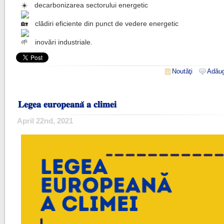
decarbonizarea sectorului energetic
clădiri eficiente din punct de vedere energetic
inovări industriale.
Noutăţi
Adăug
𝐋𝐞𝐠𝐞𝐚 𝐞𝐮𝐫𝐨𝐩𝐞𝐚𝐧𝐚̆ 𝐚 𝐜𝐥𝐢𝐦𝐞𝐢
April 22nd, 2021