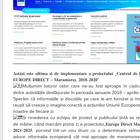
𝐀𝐬𝐭𝐚̆𝐳𝐢 𝐞𝐬𝐭𝐞 𝐮𝐥𝐭𝐢𝐦𝐚 𝐳𝐢 𝐝𝐞 𝐢𝐦𝐩𝐥𝐞𝐦𝐞𝐧𝐭𝐚𝐫𝐞 𝐚 𝐩𝐫𝐨𝐢𝐞𝐜𝐭𝐮𝐥𝐮𝐢 „𝐂𝐞𝐧𝐭𝐫𝐮𝐥 𝐝𝐞 
𝐄𝐔𝐑𝐎𝐏𝐄 𝐃𝐈𝐑𝐄𝐂𝐓 – 𝐌𝐚𝐫𝐚𝐦𝐮𝐫𝐞𝐬̦, 𝟐𝟎𝟏𝟖-𝟐𝟎𝟐𝟎”.
Mulțumim tuturor celor care ne-au fost aproape în cadrul
dintre activitățile desfășurate în perioada ianuarie 2018 – aprili
Sperăm că informațiile și discuțiile pe care le-am furnizat și 
reușit să creeze o imagine corectă a acțiunilor Uniunii Europene 
noastre de fiecare zi.
Și revederea cu echipa de proiect și publicului țintă se r
de mâine, când marcăm prima zi a proiectului„𝐄𝐮𝐫𝐨𝐩𝐞 𝐃𝐢𝐫𝐞𝐜𝐭 𝐌𝐚𝐫𝐚
𝟐𝟎𝟐𝟏-𝟐𝟎𝟐𝟓, pornind într-un nou drum cu o determinare reîn
aduce informația europeană cât mai aproape de maramureș