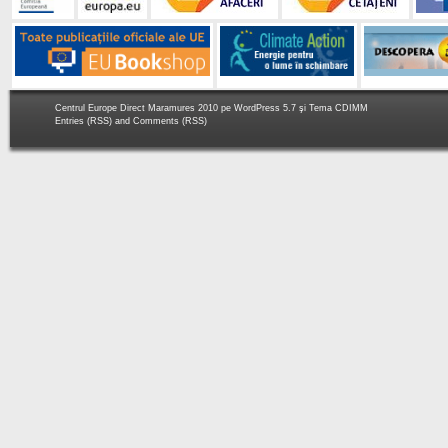
Centrul Europe Direct Maramures 2010 pe
WordPress 5.7
şi Tema
CDIMM
Entries (RSS)
and
Comments (RSS)