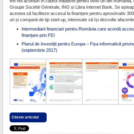
trei noi acorduri în cadrul Inițiativei pentru IMM-uri din România
Groupe Société Générale, ING și Libra Internet Bank. Se așteap
acestea să faciliteze accesul la finanțare pentru aproximativ 3
uri și companii de tip start-up, interesate să își dezvolte afacerile
Intermediarii financiari pentru România care acordă acces
finanțare prin FEI
Planul de Investiții pentru Europa – Fișa informativă priv
(septembrie 2017)
Citeste articolul