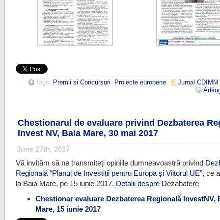
Tags:
Premii si Concursuri
,
Proiecte europene
.
Jurnal CDIMM
Adăug
Chestionarul de evaluare privind Dezbaterea Re
Invest NV, Baia Mare, 30 mai 2017
June 27th, 2017
Vă invităm să ne transmiteți opiniile dumneavoastră privind
Dez
Regională ”Planul de Investiții pentru Europa și Viitorul UE”
, ce 
la Baia Mare, pe 15 iunie 2017.
Detalii despre D
ezabatere
Chestionar evaluare Dezbaterea Regională InvestNV, 
Mare, 15 iunie 201
7