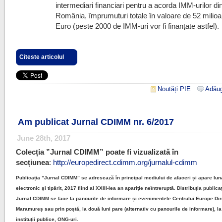
intermediari financiari pentru a acorda IMM-urilor di
România, împrumuturi totale în valoare de 52 milio
Euro (peste 2000 de IMM-uri vor fi finanțate astfel).
Citeste articolul
Noutăți PIE
Adăug
Am publicat Jurnal CDIMM nr. 6/2017
June 28th, 2017
Colecția ”Jurnal CDIMM” poate fi vizualizată în
secțiunea
:
http://europedirect.cdimm.org/jurnalul-cdimm
Publicația ”Jurnal CDIMM” se adresează în principal mediului de afaceri și apare luna
electronic și tipărit, 2017 fiind al XXIII-lea an apariție neîntreruptă. Distribuția publicaț
Jurnal CDIMM se face la panourile de informare și evenimentele Centrului Europe Dir
Maramureș sau prin poștă, la două luni pare (alternativ cu panourile de informare), la
instituții publice, ONG-uri.