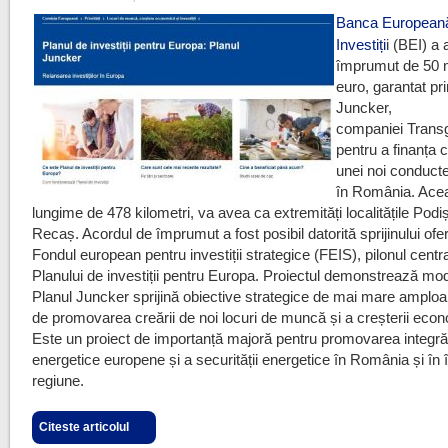
Banca European
Investiți
i (BEI) a
împrumut de 50 
euro, garantat pr
Juncker,
companiei Trans
pentru a finanța 
unei noi conduct
în România. Acea
lungime de 478 kilometri, va avea ca extremități localitățile Podiș
Recaș. Acordul de împrumut a fost posibil datorită sprijinului ofer
Fondul european pentru investiții strategice (FEIS), pilonul centra
Planului de investiții pentru Europa. Proiectul demonstrează mod
Planul Juncker sprijină obiective strategice de mai mare amploa
de promovarea creării de noi locuri de muncă și a creșterii eco
Este un proiect de importanță majoră pentru promovarea integrări
energetice europene și a securității energetice în România și în 
regiune.
Citeste articolul