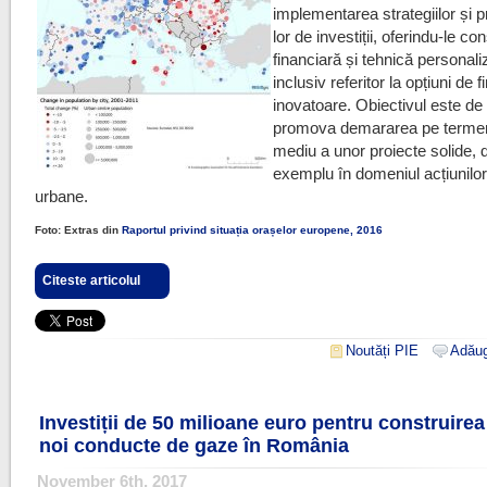
implementarea strategiilor și p
lor de investiții, oferindu-le co
financiară și tehnică personali
inclusiv referitor la opțiuni de 
inovatoare. Obiectivul este de
promova demararea pe termen
mediu a unor proiecte solide, 
exemplu în domeniul acțiunilor
urbane.
Foto: Extras din
Raportul privind situația orașelor europene, 2016
Citeste articolul
Noutăți PIE
Adăug
Investiții de 50 milioane euro pentru construirea
noi conducte de gaze în România
November 6th, 2017