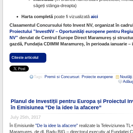
săgeți stânga-dreapta)
Harta completă
poate fi vizualizată
aici
Clasamentul Concursului foto Invest NV, organizat în cadru
Proiectului ”InvestNV – Oportunități europene pentru Regi
NV”
derulat de Centrul Europe Direct Maramureș și structu
gazdă, Fundația CDIMM Maramureș, în perioada ianuarie – i
Citeste articolul
Tags:
Premii si Concursuri
,
Proiecte europene
.
Noutăţi
Adăug
Planul de Investiții pentru Europa și Proiectul I
în Emisiunea ”De la idee la afacere”
July 25th, 2017
În Emisiunile
”De la idee la afacere”
realizate la Televiziunea TL
Maramureș, de dl. Radu BIG – directorul executiv al Fundație