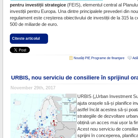
pentru investiții strategice
(FEIS), elementul central al Planulu
investiții pentru Europa. Una dintre principalele prevederi din nou
regulament este creșterea obiectivului de investiții de la 315 la c
500 de miliarde de euro.
Citeste articolul
Noutăți PIE
,
Programe de finanţare
Adă
URBIS, nou serviciu de consiliere în sprijinul or
November 29th, 2017
URBIS („Urban Investment Su
ajuta orașele să-și planifice inv
astfel încât acestea să-și poată
strategiile de dezvoltare urban
obțină un acces mai ușor la fi
Acest nou serviciu de consilie
sprijini în conceperea, planific