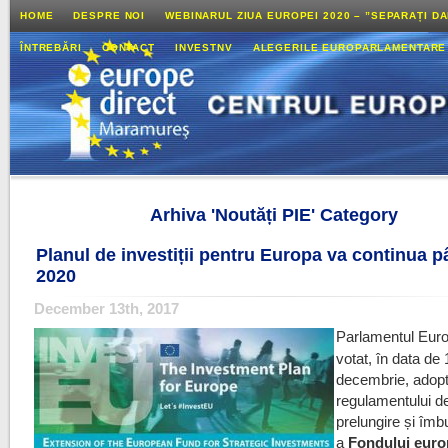
HOME
DESPRE NOI
WEBINARUL ZIUA EUROPEI 2020 – ”SEPARAȚI D
ÎNTREBĂRI
CONTACT
INVESTNV
ALEGERILE EUROPARLAMENTARE
Arhiva 'Noutăți PIE' Category
Planul de investiții pentru Europa va continua p
2020
December 13th, 2017
Parlamentul Eur
votat, în data de 
decembrie, adop
regulamentului d
prelungire și îmb
a
Fondului eur