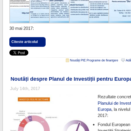
30 mai 2017:
Citeste articolul
Noutăți PIE
,
Programe de finanţare
Adă
Noutăți despre Planul de Investiții pentru Europ
July 14th, 2017
Rezultate concret
Planului de Investi
Europa
, la nivelul
2017:
Fondul European
Investiții Strateg