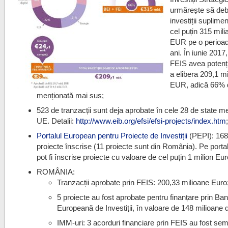
urmărește să de
investiții suplime
cel puțin 315 mili
EUR pe o perioad
ani. În iunie 2017
FEIS avea potenți
a elibera 209,1 mi
EUR, adică 66% 
menționată mai sus;
523 de tranzacții sunt deja aprobate în cele 28 de state 
UE. Detalii:
http://www.eib.org/efsi/efsi-projects/index.htm
Portalul European pentru Proiecte de Investiții
(PEPI): 168
proiecte înscrise (11 proiecte sunt din România). Pe porta
pot fi înscrise proiecte cu valoare de cel puțin 1 milion Eur
ROMÂNIA:
Tranzacții aprobate prin FEIS: 200,33 milioane Euro
5 proiecte au fost aprobate pentru finanțare prin Ba
Europeană de Investiții, în valoare de 148 milioane 
IMM-uri: 3 acorduri financiare prin FEIS au fost se