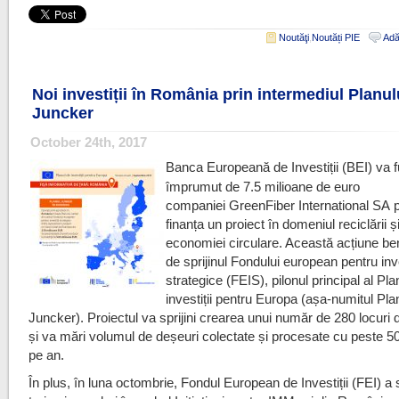
Noutăţi
,
Noutăți PIE
Adă
Noi investiții în România prin intermediul Planul
Juncker
October 24th, 2017
Banca Europeană de Investiții (BEI) va f
împrumut de 7.5 milioane de euro
companiei GreenFiber International SA 
finanța un proiect în domeniul reciclării ș
economiei circulare. Această acțiune be
de sprijinul Fondului european pentru inve
strategice (FEIS), pilonul principal al Pla
investiții pentru Europa (așa-numitul Pla
Juncker). Proiectul va sprijini crearea unui număr de 280 locur
și va mări volumul de deșeuri colectate și procesate cu peste 5
pe an.
În plus, în luna octombrie, Fondul European de Investiții (FEI) 