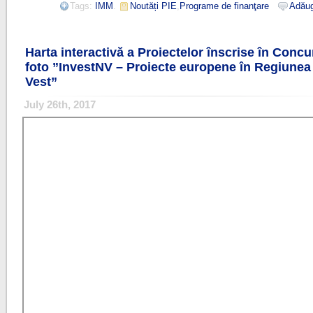
Tags:
IMM
.
Noutăți PIE
,
Programe de finanţare
Adăug
Harta interactivă a Proiectelor înscrise în Concu
foto ”InvestNV – Proiecte europene în Regiunea
Vest”
July 26th, 2017