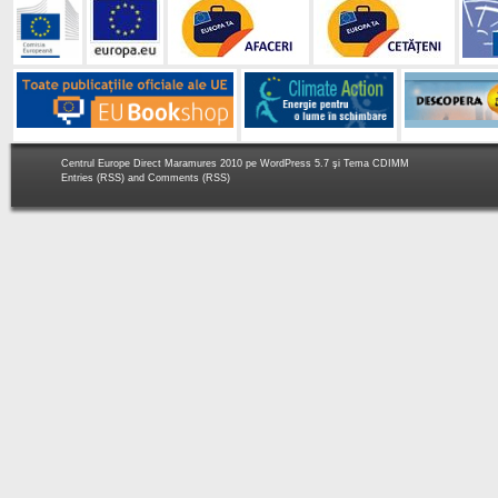
Centrul Europe Direct Maramures 2010 pe
WordPress 5.7
şi Tema
CDIMM
Entries (RSS)
and
Comments (RSS)