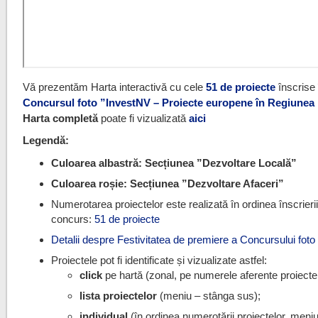
Vă prezentăm Harta interactivă cu cele
51 de proiecte
înscrise 
Concursul foto ”InvestNV – Proiecte europene în Regiunea
Harta completă
poate fi vizualizată
aici
Legendă:
Culoarea albastră: Secțiunea ”Dezvoltare Locală”
Culoarea roșie: Secțiunea ”Dezvoltare Afaceri”
Numerotarea proiectelor este realizată în ordinea înscrierii
concurs:
51 de proiecte
Detalii despre Festivitatea de premiere a Concursului fot
Proiectele pot fi identificate și vizualizate astfel:
click
pe hartă (zonal, pe numerele aferente proiectel
lista proiectelor
(meniu – stânga sus);
individual
(în ordinea numerotării proiectelor, meniu