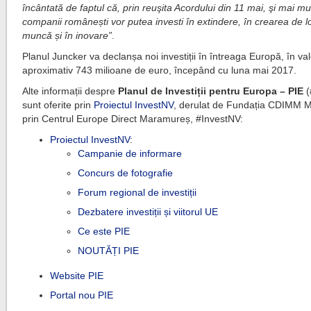
încântată de faptul că, prin reuşita Acordului din 11 mai, şi mai mu
companii românești vor putea investi în extindere, în crearea de l
muncă și în inovare”
.
Planul Juncker va declanșa noi investiții în întreaga Europă, în va
aproximativ 743 milioane de euro, începând cu luna mai 2017.
Alte informații despre
Planul de Investiții pentru Europa – PIE
(
sunt oferite prin
Proiectul InvestNV
, derulat de Fundația CDIMM 
prin Centrul Europe Direct Maramureș, #InvestNV:
Proiectul InvestNV
:
Campanie de informare
Concurs de fotografie
Forum regional de investiții
Dezbatere investiții și viitorul UE
Ce este PIE
NOUTĂȚI PIE
Website PIE
Portal nou PIE