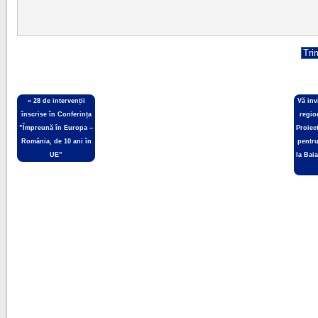
«
28 de intervenții
Vă inv
înscrise în Conferința
regio
”Împreună în Europa –
Proiect
România, de 10 ani în
pentr
UE”
la Bai