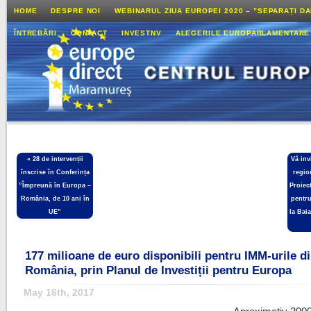
HOME
DESPRE NOI
WEBINARUL ZIUA EUROPEI 2020 – ”SEPARAȚI D
ÎNTREBĂRI
CONTACT
INVESTNV
ALEGERILE EUROPARLAMENTARE
«
28 de intervenții
Vă inv
înscrise în Conferința
regio
”Împreună în Europa –
Proiect
România, de 10 ani în
pentr
UE”
la Bai
177 milioane de euro disponibili pentru IMM-urile d
România, prin Planul de Investiții pentru Europa
May 16th, 2017