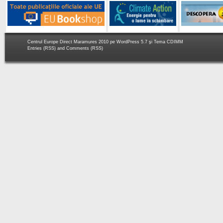
Centrul Europe Direct Maramures 2010 pe
WordPress 5.7
şi Tema
CDIMM
Entries (RSS)
and
Comments (RSS)