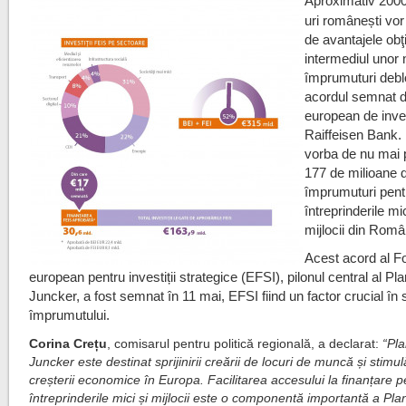
Aproximativ 200
uri românești vor
de avantajele obţ
intermediul unor 
împrumuturi debl
acordul semnat 
european de inves
Raiffeisen Bank.
vorba de nu mai 
177 de milioane 
împrumuturi pent
întreprinderile mic
mijlocii din Româ
Acest acord al F
european pentru investiții strategice (EFSI), pilonul central al Pla
Juncker, a fost semnat în 11 mai, EFSI fiind un factor crucial î
împrumutului.
Corina Crețu
, comisarul pentru politică regională, a declarat:
“Pla
Juncker este destinat sprijinirii creării de locuri de muncă și stimulă
creșterii economice în Europa. Facilitarea accesului la finanțare p
întreprinderile mici și mijlocii este o componentă importantă a Pla