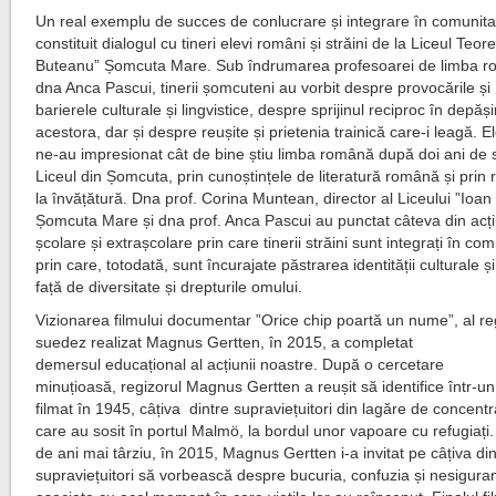
Un real exemplu de succes de conlucrare și integrare în comunita
constituit dialogul cu tineri elevi români și străini de la Liceul Teore
Buteanu” Șomcuta Mare. Sub îndrumarea profesoarei de limba r
dna Anca Pascui, tinerii șomcuteni au vorbit despre provocările și
barierele culturale și lingvistice, despre sprijinul reciproc în depăș
acestora, dar și despre reușite și prietenia trainică care-i leagă. Ele
ne-au impresionat cât de bine știu limba română după doi ani de s
Liceul din Șomcuta, prin cunoștințele de literatură română și prin 
la învățătură. Dna prof. Corina Muntean, director al Liceului ”Ioa
Șomcuta Mare și dna prof. Anca Pascui au punctat câteva din acți
școlare și extrașcolare prin care tinerii străini sunt integrați în com
prin care, totodată, sunt încurajate păstrarea identității culturale ș
față de diversitate și drepturile omului.
Vizionarea filmului documentar ”Orice chip poartă un nume”, al re
suedez realizat Magnus Gertten, în 2015, a completat
demersul educațional al acțiunii noastre. După o cercetare
minuțioasă, regizorul Magnus Gertten a reușit să identifice într-un
filmat în 1945, câțiva dintre supraviețuitori din lagăre de concent
care au sosit în portul Malmö, la bordul unor vapoare cu refugiați
de ani mai târziu, în 2015, Magnus Gertten i-a invitat pe câțiva di
supraviețuitori să vorbească despre bucuria, confuzia și nesigura