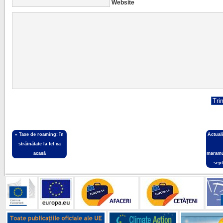
Website
«
Taxe de roaming: în
Actual
străinătate la fel ca
acasă
maramu
sep