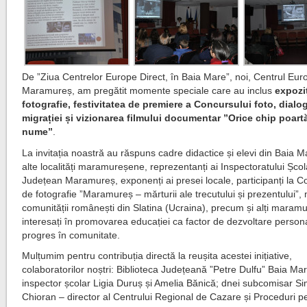
De ”Ziua Centrelor Europe Direct, în Baia Mare”, noi, Centrul Eur
Maramureș, am pregătit momente speciale care au inclus
expoziț
fotografie, festivitatea de premiere a Concursului foto, dial
migrației și vizionarea filmului documentar ”Orice chip poart
nume”
.
La invitația noastră au răspuns cadre didactice și elevi din Baia M
alte localități maramureșene, reprezentanți ai Inspectoratului Școl
Județean Maramureș, exponenți ai presei locale, participanți la C
de fotografie ”Maramureș – mărturii ale trecutului și prezentului”,
comunității românești din Slatina (Ucraina), precum și alți maram
interesați în promovarea educației ca factor de dezvoltare persona
progres în comunitate.
Mulțumim pentru contribuția directă la reușita acestei inițiative,
colaboratorilor noștri: Biblioteca Județeană ”Petre Dulfu” Baia Ma
inspector școlar Ligia Duruș și Amelia Bănică; dnei subcomisar S
Chioran – director al Centrului Regional de Cazare și Proceduri p