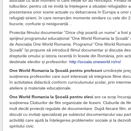
asociate cu acel moment în care viețile lor au reînceput. Finalul fi
tulburător, pentru că ne invită la înțelegere a situației refugiaților a
prezentarea unor scene actuale cu debarcarea în Europa a unor 
refugiați sirieni, în care remarcăm momente similare cu cele din 
bucurie, confuzie și nesiguranță…
Proiecția filmului documentar ”Orice chip poartă un nume” a fost p
sprijinul programului educațional ”One World Romania la Școală” 
de Asociația One World Romania. Programul ”One World Romani
Școală” își propune să introducă filmul documentar și discuția de
drepturile omului și istoria recentă în liceele din România, prin acti
destinate elevilor și profesorilor:
http://scoala.oneworld.ro/ro/
One World Romania la Școală pentru profesori
urmărește preg
susținerea profesorilor care sunt interesați să integreze filme do
în activitatea didactică conform curriculumului școlar, prin interme
ateliere și materiale educaționale.
One World Romania la Școală pentru elevi
are ca scop încuraj
susținerea Cluburilor de film organizate de liceeni. Cluburile de fi
mult decât proiecții regulate de documentare. După fiecare film, el
discuții cu invitați specializați pe subiectul documentarului sau part
activități care ajută la înțelegerea problemelor sociale și la dezvol
spiritului civic.