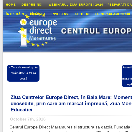
HOME
DESPRE NOI
WEBINARUL ZIUA EUROPEI 2020 – ”SEPARAȚI D
ÎNTREBĂRI
CONTACT
INVESTNV
ALEGERILE EUROPARLAMENTARE
«
Taxe de roaming: în
Actual
străinătate la fel ca
acasă
maramu
sep
Ziua Centrelor Europe Direct, în Baia Mare: Momen
deosebite, prin care am marcat împreună, Ziua Mon
Educației
October 7th, 2016
Centrul Europe Direct Maramureș și structura sa gazdă Fundați