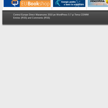
Centrul Europe Direct Maramures 2010 pe
WordPress 5.7
şi Tema
CDIMM
Entries (RSS)
and
Comments (RSS)