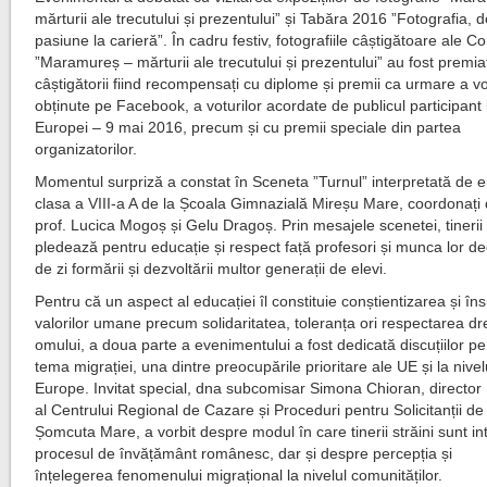
mărturii ale trecutului și prezentului” și Tabăra 2016 ”Fotografia, d
pasiune la carieră”. În cadru festiv, fotografiile câștigătoare ale C
”Maramureș – mărturii ale trecutului și prezentului” au fost premia
câștigătorii fiind recompensați cu diplome și premii ca urmare a vo
obținute pe Facebook, a voturilor acordate de publicul participant 
Europei – 9 mai 2016, precum și cu premii speciale din partea
organizatorilor.
Momentul surpriză a constat în Sceneta ”Turnul” interpretată de el
clasa a VIII-a A de la Școala Gimnazială Mireșu Mare, coordonați 
prof. Lucica Mogoș și Gelu Dragoș. Prin mesajele scenetei, tinerii 
pledează pentru educație și respect față profesori și munca lor de
de zi formării și dezvoltării multor generații de elevi.
Pentru că un aspect al educației îl constituie conștientizarea și în
valorilor umane precum solidaritatea, toleranța ori respectarea dre
omului, a doua parte a evenimentului a fost dedicată discuțiilor pe
tema migrației, una dintre preocupările prioritare ale UE și la nivelu
Europe. Invitat special, dna subcomisar Simona Chioran, director
al Centrului Regional de Cazare și Proceduri pentru Solicitanții de 
Șomcuta Mare, a vorbit despre modul în care tinerii străini sunt int
procesul de învățământ românesc, dar și despre percepția și
înțelegerea fenomenului migrațional la nivelul comunităților.