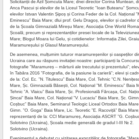
Solicitanții de Azil Șomcuta Mare; dnei director Corina Muntean, d
Anca Pascui și elevilor de la Liceul Teoretic ”Ioan Buteanu” Șomc
elevilor Istvan Valentin Șipoș și Corina Feder de la Col. Național ”
Eminescu” Baia Mare; dlui prof. Gelu Dragoș, elevilor și cadrelor 
de la Școala Gimnazială Mireșu Mare; Asociația One World Roma
Școală; precum și reprezentanților presei locale de la Televiziun
Mare; Blogul Moara lui Gelu, și cotidienelor: Informația Zilei, Graiu
Maramureșului și Glasul Maramureșului.
De asemenea, mulțumim tuturor maramureșenilor și oaspeților di
Ucraina care au răspuns invitației noastre: participanți la Concurs
fotografie ”Maramureș – mărturii ale trecutului și prezentului”; elev
în Tabăra 2016 ”Fotografia, de la pasiune la carieră”; elevi și cadr
de la: Col. Ec. ”N. Titulescu” Baia Mare, Col. Tehnic ”C.N. Nenițes
Mare, Șc. Gimnazială Băsești, Col. Național ”M. Eminescu” Baia M
Tehnic ”A. Vlaicu” Baia Mare, Șc. Profesională Fărcașa, Col. Nați
Șincai” Baia Mare, Col. Național ”V. Lucaciu” Baia Mare, Șc. Gimn
Coșbuc” Baia Mare, Seminarul Teologic Liceal Ortodox Baia Mare
Gimn. ”O. Goga” Baia Mare, Lic. Teoretic ”E. Racoviță” Baia Mare
reprezentanți de la: CCI Maramureș, Asociația ASCRT ”G. Coșbu
Solotvino (Ucraina), Școala medie generală de gradul I-III № 2.
Solotvino (Ucraina).
Evenimentul a debutat cu vizitarea expozițiilor de fotografie ”Ma