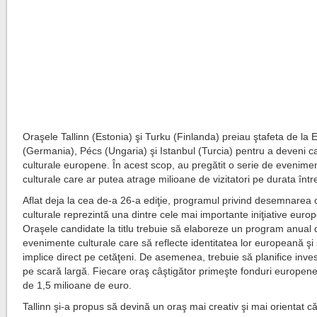
Oraşele Tallinn (Estonia) şi Turku (Finlanda) preiau ştafeta de la
(Germania), Pécs (Ungaria) şi Istanbul (Turcia) pentru a deveni ca
culturale europene. În acest scop, au pregătit o serie de evenime
culturale care ar putea atrage milioane de vizitatori pe durata într
Aflat deja la cea de-a 26-a ediţie, programul privind desemnarea c
culturale reprezintă una dintre cele mai importante iniţiative euro
Oraşele candidate la titlu trebuie să elaboreze un program anual 
evenimente culturale care să reflecte identitatea lor europeană şi 
implice direct pe cetăţeni. De asemenea, trebuie să planifice invest
pe scară largă. Fiecare oraş câştigător primeşte fonduri europene
de 1,5 milioane de euro.
Tallinn şi-a propus să devină un oraş mai creativ şi mai orientat c