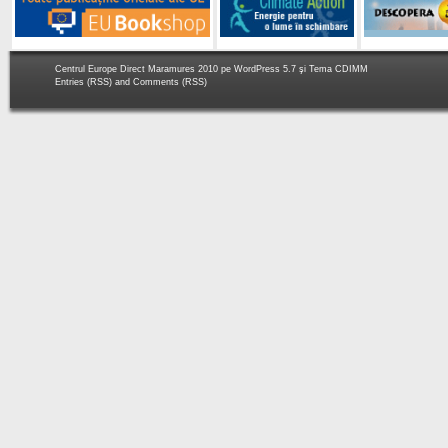
Centrul Europe Direct Maramures 2010 pe
WordPress 5.7
şi Tema
CDIMM
Entries (RSS)
and
Comments (RSS)