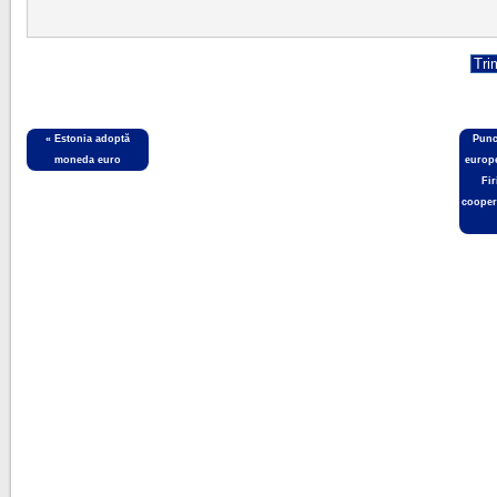
«
Estonia adoptă
Punc
moneda euro
europe
Fi
coopera