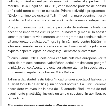
cultură, punând accent pe patrimoniul său medieval şi pe trecutul
maritim. De-a lungul anului 2011, vor fi lansate proiecte de constr
ar fi reabilitarea centrelor culturale. Printre activităţile programa
“Zilele maritime ale oraşului Tallinn”, cel mai mare eveniment grat
familiile din Estonia şi un concert rock pentru a marca independenţ
Programul oraşului Turku, situat pe coasta de sud-vest a Finlande
accent pe importanţa culturii pentru bunăstare şi mediu. În acest o
lansate proiecte privind crearea unor programe cu conţinut cultur
să amelioreze bunăstarea în şcoli şi în căminele pentru bătrâni. Î
altor evenimente, se va aborda caracterul maritim al oraşului şi s
explora aspecte legate de conştiinţă, identitate şi diversitate.
În cursul anului 2011, cele două capitale culturale europene vor re
serie de proiecte comune, valorificând astfel proximitatea geografi
afinităţile etnice. Aceste proiecte vor atrage atenţia în special asu
problemelor legate de poluarea Mării Baltice.
Tallinn a dat startul festivităţilor în cadrul unei spectacol fastuos d
au lipsit focurile de artificii şi un concert nocturn. La Turku, cere
deschidere va avea loc la data de 15 ianuarie, fiind urmată de trei
evenimente şi activităţi, inclusiv un amplu spectacol în aer liber, p
râului Aura.
Mai multe despre capitalele culturale europene: