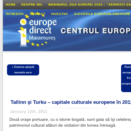
HOME
DESPRE NOI
WEBINARUL ZIUA EUROPEI 2020 – ”SEPARAȚI D
ÎNTREBĂRI
CONTACT
INVESTNV
ALEGERILE EUROPARLAMENTARE
«
Estonia adoptă
Punc
moneda euro
europe
Fi
coopera
Tallinn şi Turku – capitale culturale europene în 201
January 12th, 2011
Două oraşe portuare, cu o istorie bogată, sunt gata să îşi celebre
patrimoniul cultural alături de vizitatori din lumea întreagă.