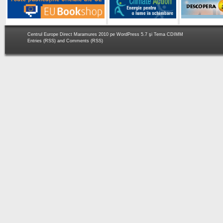
Centrul Europe Direct Maramures 2010 pe
WordPress 5.7
şi Tema
CDIMM
Entries (RSS)
and
Comments (RSS)