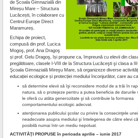
de Școala Gimnazială din
Mireșu Mare – Structura
Lucăcești, în colaborare cu
Centrul Europe Direct
Maramureș.
Echipa de proiect,
compusă din prof. Lucica
Mogoş, prof. Ana Dragoş
și prof. Gelu Dragoş, își propune ca, împreună cu elevii din clas
pregătitoare, clasele I-VIII de la Structura Lucăceşti şi clasa a III
Şcoala Gimnazială Mireşu Mare, să organizeze diverse activităț
educației ecologice și protecției mediului înconjurător, care au c
să determine elevii să îşi reconsidere modul de a trăi în rap
natura, să o protejeze pentru a putea beneficia de darurile v
le oferă cu atâta generozitate şi să contribuie la formarea
comportamentului ecologic adecvat.
atenţionarea publicului şcolar cu privire la consecinţele une
neadecvate asupra mediului şi întelegerea de către elevi că
posibilă numai într-un mediu nepoluat.
ACTIVITĂŢI PROPUSE în perioada aprilie – iunie 2017