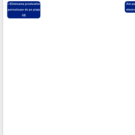
«
Eliminarea produselor
Am pub
periculoase de pe piața
electr
UE