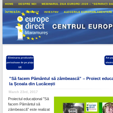
HOME
DESPRE NOI
WEBINARUL ZIUA EUROPEI 2020 – ”SEPARAȚI D
ÎNTREBĂRI
CONTACT
INVESTNV
ALEGERILE EUROPARLAMENTARE
«
Eliminarea produselor
Am pub
periculoase de pe piața
electr
UE
”Să facem Pământul să zâmbească” – Proiect educa
la Școala din Lucăcești
March 23rd, 2017
Proiectul educațional ”Să
facem Pământul să
zâmbească” este realizat