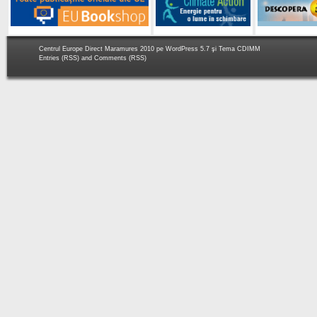
Centrul Europe Direct Maramures 2010 pe
WordPress 5.7
şi Tema
CDIMM
Entries (RSS)
and
Comments (RSS)