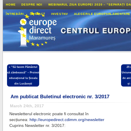
HOME
DESPRE NOI
WEBINARUL ZIUA EUROPEI 2020 – ”SEPARAȚI D
ÎNTREBĂRI
CONTACT
INVESTNV
ALEGERILE EUROPARLAMENTARE
«
”Să facem Pământul
25 
să zâmbească” – Proiect
Uniune
educațional la Școala
de ani
din Lucăcești
și
Am publicat Buletinul electronic nr. 3/2017
March 24th, 2017
Newsletterul electronic poate fi consultat în
secțiunea:
http://europedirect.cdimm.org/newsletter
Cuprins Newsletter nr. 3/2017: