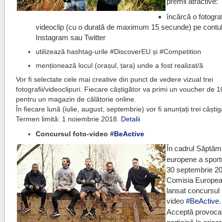
premii atractive:
încărcă o fotogra
videoclip (cu o durată de maximum 15 secunde) pe contul
Instagram sau Twitter
utilizează hashtag-urile #DiscoverEU și #Competition
menționează locul (orașul, țara) unde a fost realizat/ă
Vor fi selectate cele mai creative din punct de vedere vizual trei
fotografii/videoclipuri. Fiecare câștigător va primi un voucher de 
pentru un magazin de călătorie online.
În fiecare lună (iulie, august, septembrie) vor fi anunțați trei câștig
Termen limită: 1 noiembrie 2018.
Detalii
Concursul foto-video
#
BeActive
În cadrul Săptăm
europene a sportu
30 septembrie 2
Comisia Europea
lansat concursul 
video
#
BeActive
.
Acceptă provoca