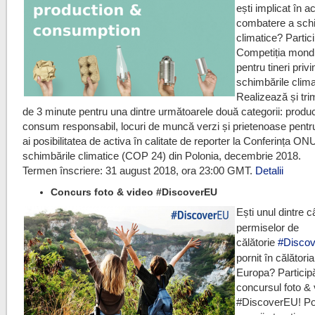
ești implicat în ac
combatere a schi
climatice? Partici
Competiția mondi
pentru tineri privi
schimbările clima
Realizează și trim
de 3 minute pentru una dintre următoarele două categorii: produc
consum responsabil, locuri de muncă verzi și prietenoase pentru
ai posibilitatea de activa în calitate de reporter la Conferința ON
schimbările climatice (COP 24) din Polonia, decembrie 2018.
Termen înscriere: 31 august 2018, ora 23:00 GMT.
Detalii
Concurs foto & video #DiscoverEU
Ești unul dintre câ
permiselor de
călătorie
#
Disco
pornit în călătoria
Europa? Participă
concursul foto &
#DiscoverEU! Poț