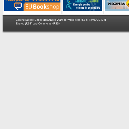
Centrul Europe Direct Maramures 2010 pe
WordPress 5.7
şi Tema
CDIMM
Entries (RSS)
and
Comments (RSS)