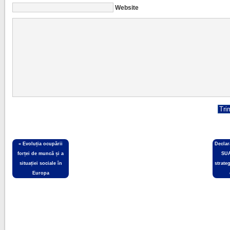
Website
«
Evoluția ocupării
Declar
forței de muncă și a
SUA
situației sociale în
strate
Europa