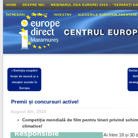
HOME
DESPRE NOI
WEBINARUL ZIUA EUROPEI 2020 – ”SEPARAȚI D
ÎNTREBĂRI
CONTACT
INVESTNV
ALEGERILE EUROPARLAMENTARE
«
Evoluția ocupării
Declar
forței de muncă și a
SUA
situației sociale în
strate
Europa
Premii și concursuri active!
August 8th, 2018
Competiția mondială de film pentru tineri privind schim
climatice!
Ai între 18 și 30 