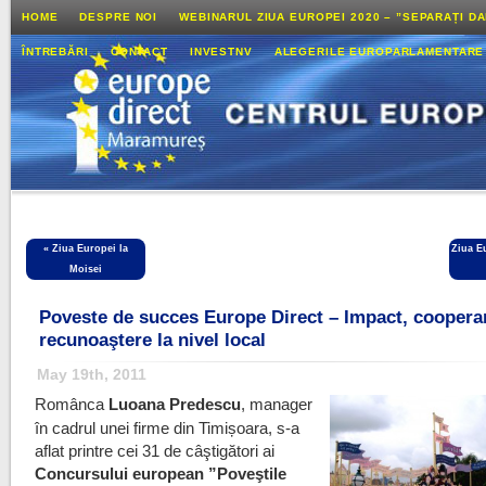
HOME
DESPRE NOI
WEBINARUL ZIUA EUROPEI 2020 – ”SEPARAȚI D
ÎNTREBĂRI
CONTACT
INVESTNV
ALEGERILE EUROPARLAMENTARE
«
Ziua Europei la
Ziua E
Moisei
Poveste de succes Europe Direct – Impact, cooperar
recunoaştere la nivel local
May 19th, 2011
Românca
Luoana Predescu
, manager
în cadrul unei firme din Timișoara, s-a
aflat printre cei 31 de câştigători ai
Concursului european ”Poveştile