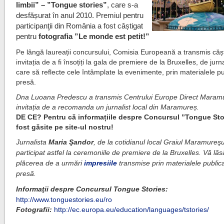
limbii” – ”Tongue stories”
, care s-a
desfășurat în anul 2010. Premiul pentru
participanţii din România a fost câștigat
pentru
fotografia ”Le monde est petit!”
Pe lângă laureații concursului, Comisia Europeană a transmis cășt
invitația de a fi însoțiți la gala de premiere de la Bruxelles, de jurnal
care să reflecte cele întâmplate la evenimente, prin materialele pu
presă.
Dna Luoana Predescu a transmis Centrului Europe Direct Maram
invitația de a recomanda un jurnalist local din Maramureș.
DE CE? Pentru că informațiile despre Concursul ”Tongue Sto
fost găsite pe site-ul nostru!
Jurnalista
Maria Şandor
, de la cotidianul local Graiul Maramureşu
participat astfel la ceremoniile de premiere de la Bruxelles. Vă lă
plăcerea de a urmări
impresiile
transmise prin materialele publica
presă.
Informaţii despre Concursul Tongue Stories:
http://www.tonguestories.eu/ro
Fotografii:
http://ec.europa.eu/education/languages/tstories/