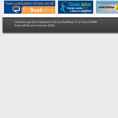
Centrul Europe Direct Maramures 2010 pe
WordPress 5.7
şi Tema
CDIMM
Entries (RSS)
and
Comments (RSS)