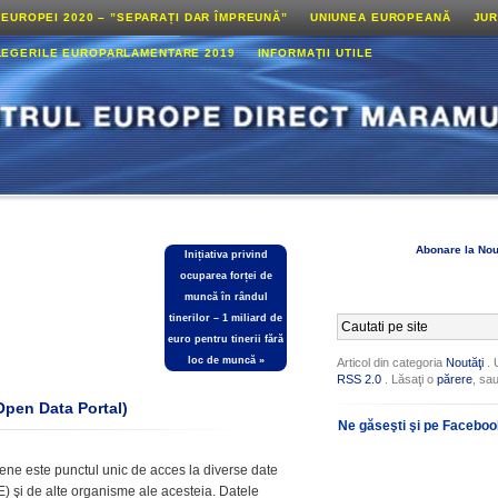
 EUROPEI 2020 – ”SEPARAȚI DAR ÎMPREUNĂ”
UNIUNEA EUROPEANĂ
JUR
LEGERILE EUROPARLAMENTARE 2019
INFORMAŢII UTILE
Abonare la Nou
Inițiativa privind
ocuparea forței de
muncă în rândul
tinerilor – 1 miliard de
euro pentru tinerii fără
loc de muncă
»
Articol din categoria
Noutăţi
. 
RSS 2.0
. Lăsaţi o
părere
, sa
Open Data Portal)
Ne găseşti şi pe Facebo
ene este punctul unic de acces la diverse date
E) şi de alte organisme ale acesteia. Datele