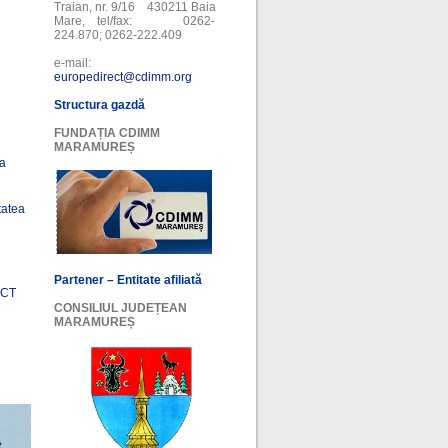
Traian, nr. 9/16 430211 Baia
Mare, tel/fax: 0262-
224.870; 0262-222.409
e-mail:
europedirect@cdimm.org
Structura gazdă
FUNDAȚIA CDIMM
MARAMUREȘ
ea
tatea
Partener – Entitate afiliată
ECT
CONSILIUL JUDEȚEAN
MARAMUREȘ