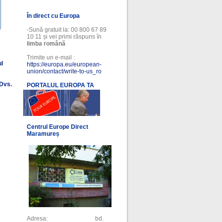
În direct cu Europa
-Sună gratuit la: 00 800 67 89
10 11 și vei primi răspuns în
limba română
Trimite un e-mail :
ul
https://europa.eu/european-
union/contact/write-to-us_ro
 Dvs.
PORTALUL EUROPA TA
l
Centrul Europe Direct
Maramureș
Adresa: bd.