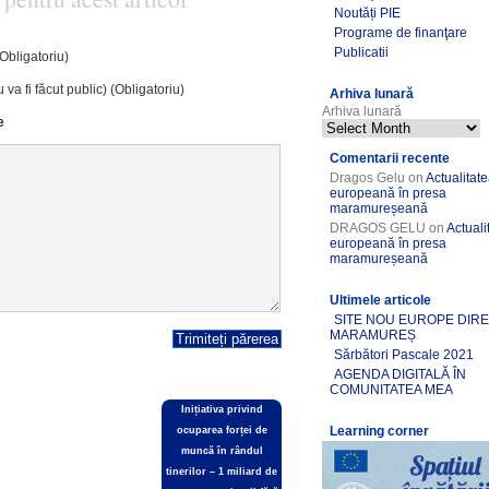
Noutăți PIE
Programe de finanţare
Publicatii
(Obligatoriu)
 va fi făcut public) (Obligatoriu)
Arhiva lunară
Arhiva lunară
e
Comentarii recente
Dragos Gelu
on
Actualitat
europeană în presa
maramureșeană
DRAGOS GELU
on
Actuali
europeană în presa
maramureșeană
Ultimele articole
SITE NOU EUROPE DIR
MARAMUREȘ
Sărbători Pascale 2021
AGENDA DIGITALĂ ÎN
COMUNITATEA MEA
Inițiativa privind
Learning corner
ocuparea forței de
muncă în rândul
tinerilor – 1 miliard de