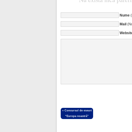
Nume
Mail
(Nu
Websit
«
Concursul de eseuri
“Europa noastră”