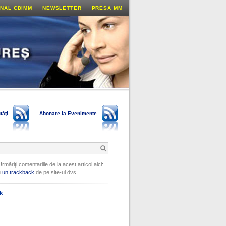
NAL CDIMM
NEWSLETTER
PRESA MM
tăţi
Abonare la Evenimente
Urmăriţi comentariile de la acest articol aici:
u
un trackback
de pe site-ul dvs.
ok