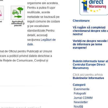
organisme ale acesteia.
Pentru a putea fi uşor
reutilizate, aceste
metadate se bazează pe
Chestionare
reguli comune de codare
şi pe vocabulare
Vă rugăm să completați
standardizate.Pentru
chestionarul despre site-
nostru!
detalii, accesaţi
secţiunea
Legături de
Vorbiți-ne despre nevoile
date
.
de informare pe teme
europene!
at de Oficiul pentru Publicații al Uniunii
are a politicii privind datele deschise a
ale Rețele de Comunicare, Conținut și
Buletin informativ lunar a
Centrului Europe Direct
Maramureș
Click aici pentru arhiva
Buletinelor Informative
Categorii
Evenimente
Fotografii
Jurnal CDIMM
Newsletter
 pentru acest articol
Noutăţi