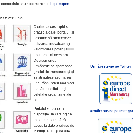
opuri comerciale sau necomerciale:
https://open-
iect
: Vezi Foto
Oferind acces rapid şi
gratuit la date, portalul îşi
propune să promoveze
utilizarea inovatoare şi
valorificarea potenţialului
economic al acestora.
De asemenea,
urmăreşte să sporească
Urmăreşte-ne pe Twitter
gradul de transparenţă şi
să stimuleze asumarea
unei răspunderi mai mari
de către instituţiile şi
celelalte organisme ale
UE.
Portalul vă pune la
Urmărește-ne pe Instagr
dispoziţie un catalog de
metadate care oferă
acces la date produse de
instituţiile UE şi de alte