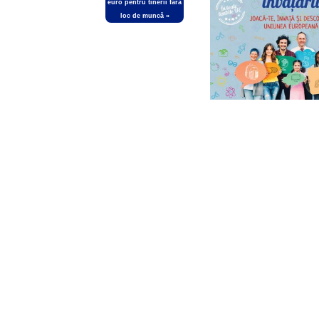
euro pentru tinerii fără
loc de muncă
»