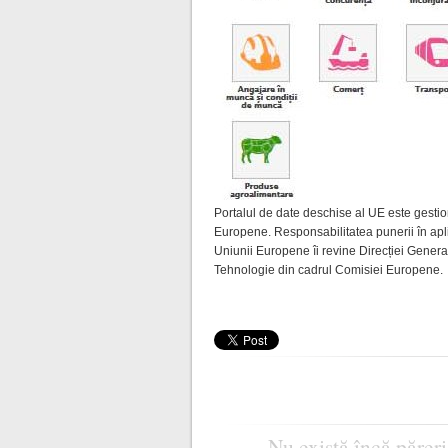
Portalul de date deschise al UE este gestion
Europene. Responsabilitatea punerii în aplic
Uniunii Europene îi revine Direcției Gener
Tehnologie din cadrul Comisiei Europene.
Nu există încă păreri