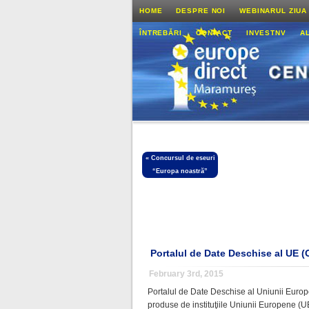
HOME
DESPRE NOI
WEBINARUL ZIUA
ÎNTREBĂRI
CONTACT
INVESTNV
A
«
Concursul de eseuri
“Europa noastră”
Portalul de Date Deschise al UE (
February 3rd, 2015
Portalul de Date Deschise al Uniunii Europ
produse de instituţiile Uniunii Europene (U