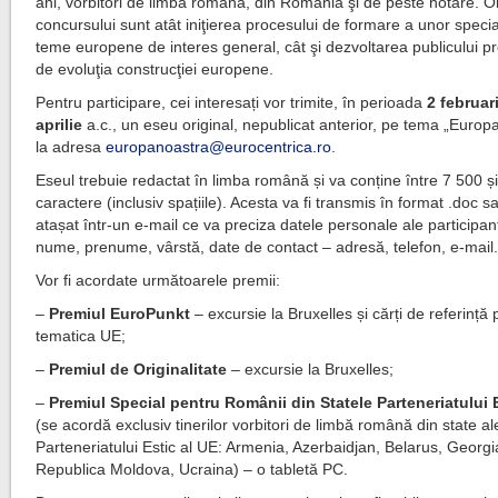
ani, vorbitori de limbă română, din România şi de peste hotare. O
concursului sunt atât iniţierea procesului de formare a unor special
teme europene de interes general, cât şi dezvoltarea publicului p
de evoluţia construcţiei europene.
Pentru participare, cei interesați vor trimite, în perioada
2 februar
aprilie
a.c., un eseu original, nepublicat anterior, pe tema „Europ
la adresa
europanoastra@eurocentrica.ro
.
Eseul trebuie redactat în limba română și va conține între 7 500 ș
caractere (inclusiv spațiile). Acesta va fi transmis în format .doc s
atașat într-un e-mail ce va preciza datele personale ale participant
nume, prenume, vârstă, date de contact – adresă, telefon, e-mail
Vor fi acordate următoarele premii:
–
Premiul EuroPunkt
– excursie la Bruxelles și cărți de referință 
tematica UE;
–
Premiul de Originalitate
– excursie la Bruxelles;
–
Premiul Special pentru Românii din Statele Parteneriatului 
(se acordă exclusiv tinerilor vorbitori de limbă română din state al
Parteneriatului Estic al UE: Armenia, Azerbaidjan, Belarus, Georgi
Republica Moldova, Ucraina) – o tabletă PC.