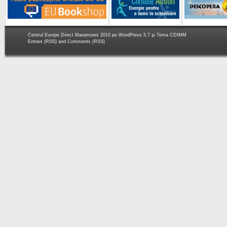
Centrul Europe Direct Maramures 2010 pe
WordPress 5.7
şi Tema
CDIMM
Entries (RSS)
and
Comments (RSS)