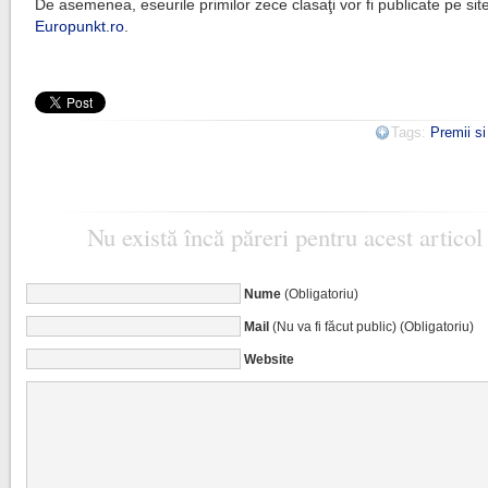
De asemenea, eseurile primilor zece clasaţi vor fi publicate pe sit
Europunkt.ro
.
Tags:
Premii s
Nu există încă păreri pentru acest articol
Nume
(Obligatoriu)
Mail
(Nu va fi făcut public) (Obligatoriu)
Website