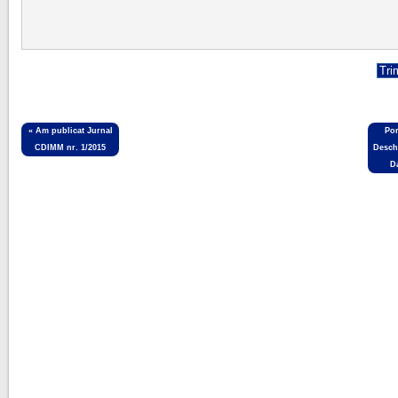
«
Am publicat Jurnal
Por
CDIMM nr. 1/2015
Desch
Da