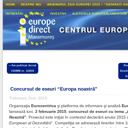
HOME
DESPRE NOI
WEBINARUL ZIUA EUROPEI 2020 – ”SEPARAȚI D
ÎNTREBĂRI
CONTACT
INVESTNV
ALEGERILE EUROPARLAMENTARE
«
Am publicat Jurnal
Por
CDIMM nr. 1/2015
Desch
Da
Concursul de eseuri “Europa noastră”
February 2nd, 2015
Organizaţia
Eurocentrica
şi platforma de informare şi analiză
Eu
lansează luni,
2 februarie 2015
,
c
oncursul de eseuri cu tema „
Noastră
”
. Proiectul este iniţiat în contextul declarării anului 2015 
European al Dezvoltării
”. Competiţia se adresează tinerilor între 1