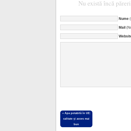
Nu există încă păreri
Nume
Mail
(Nu
Websit
«
Apa potabilă în UE:
calitate și acces mai
bun