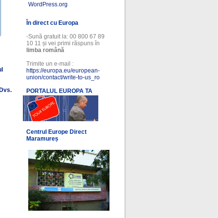
WordPress.org
În direct cu Europa
-Sună gratuit la: 00 800 67 89
10 11 și vei primi răspuns în
limba română
Trimite un e-mail :
ul
https://europa.eu/european-
union/contact/write-to-us_ro
 Dvs.
PORTALUL EUROPA TA
l
Centrul Europe Direct
Maramureș