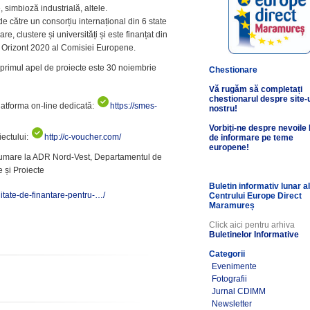
 simbioză industrială, altele.
ătre un consorțiu internațional din 6 state
e, clustere și universități și este finanțat din
 Orizont 2020 al Comisiei Europene.
 primul apel de proiecte este 30 noiembrie
Chestionare
Vă rugăm să completați
chestionarul despre site-
latforma on-line dedicată:
https://smes-
nostru!
Vorbiți-ne despre nevoile
iectului:
http://c-voucher.com/
de informare pe teme
europene!
îndrumare la ADR Nord-Vest, Departamentul de
e și Proiecte
Buletin informativ lunar a
nitate-de-finantare-pentru-…/
Centrului Europe Direct
Maramureș
Click aici pentru arhiva
Buletinelor Informative
Categorii
Evenimente
Fotografii
Jurnal CDIMM
Newsletter