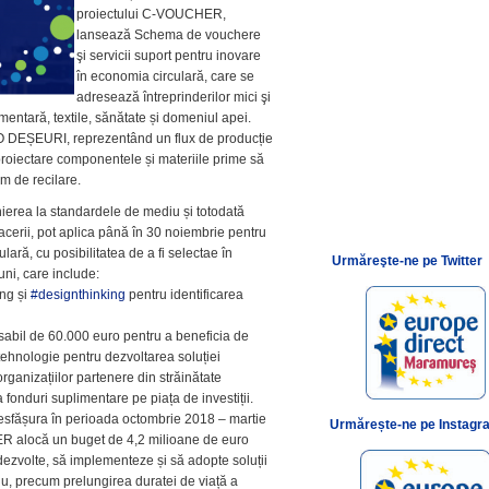
proiectului C-VOUCHER,
lansează Schema de vouchere
şi servicii suport pentru inovare
în economia circulară, care se
adresează întreprinderilor mici şi
imentară, textile, sănătate și domeniul apei.
O DEȘEURI, reprezentând un flux de producție
 proiectare componentele și materiile prime să
m de recilare.
nierea la standardele de mediu și totodată
cerii, pot aplica până în 30 noiembrie pentru
ară, cu posibilitatea de a fi selectae în
Urmăreşte-ne pe Twitter
ni, care include:
ing și
#
designthinking
pentru identificarea
abil de 60.000 euro pentru a beneficia de
e tehnologie pentru dezvoltarea soluției
organizațiilor partenere din străinătate
fonduri suplimentare pe piața de investiții.
desfășura în perioada octombrie 2018 – martie
Urmărește-ne pe Instagr
 alocă un buget de 4,2 milioane de euro
 dezvolte, să implementeze și să adopte soluții
u, precum prelungirea duratei de viață a