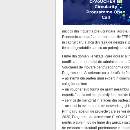
mijlocii din industria prelucrătoare, agro-al
Economia circulară are drept obiectiv ZER
î
n cadrul căruia încă din faza de design și
fie biodegradabile sau cu un potențial maxi
Firme din domeniile vizate, care doresc ali
modificarea modelului de administrare a afa
Voucherul de inovare pentru economia circul
Programul de Accelerare cu o durată de 9 lu
– asistență din partea unui expert în coach
soluțiilor optime
– un voucher sub formă de grant neramburs
expertiză de la cei mai potriviți furnizori d
– servicii de mentorat în afaceri din partea 
– accesul la evenimente de networking și la 
Prin patru apeluri de proiecte care se vor 
2020, Programul de accelerare C-VOUCHER
pentru a sprijini 66 de firme din Europa să
de economie circulară prietenoase cu medi