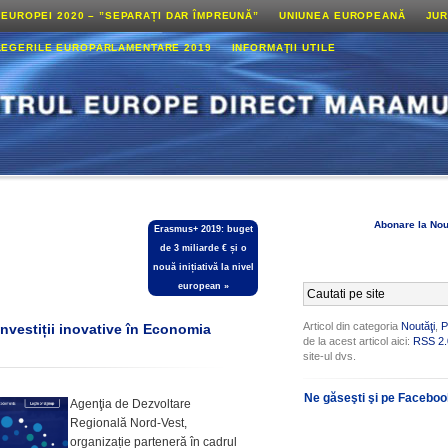
 EUROPEI 2020 – ”SEPARAȚI DAR ÎMPREUNĂ”
UNIUNEA EUROPEANĂ
JUR
LEGERILE EUROPARLAMENTARE 2019
INFORMAŢII UTILE
Abonare la Nou
Erasmus+ 2019: buget
de 3 miliarde € și o
nouă inițiativă la nivel
european
»
Articol din categoria
Noutăţi
,
P
investiții inovative în Economia
de la acest articol aici:
RSS 2.
site-ul dvs.
Ne găseşti şi pe Facebo
Agenţia de Dezvoltare
Regională Nord-Vest,
organizație parteneră în cadrul