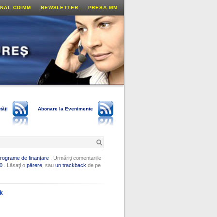
NAL CDIMM
NEWSLETTER
PRESA MM
tăţi
Abonare la Evenimente
rograme de finanţare
. Urmăriţi comentariile
0
. Lăsaţi o
părere
, sau
un trackback
de pe
ok