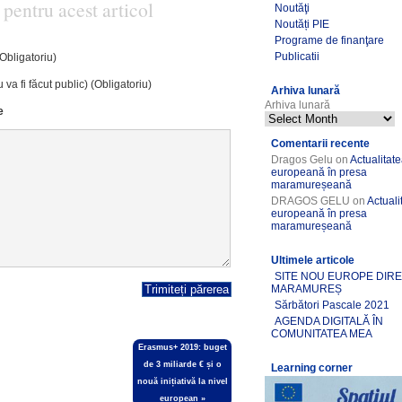
 pentru acest articol
Noutăţi
Noutăți PIE
Programe de finanţare
Publicatii
(Obligatoriu)
 va fi făcut public) (Obligatoriu)
Arhiva lunară
Arhiva lunară
e
Comentarii recente
Dragos Gelu
on
Actualitat
europeană în presa
maramureșeană
DRAGOS GELU
on
Actuali
europeană în presa
maramureșeană
Ultimele articole
SITE NOU EUROPE DIR
MARAMUREȘ
Sărbători Pascale 2021
AGENDA DIGITALĂ ÎN
COMUNITATEA MEA
Erasmus+ 2019: buget
de 3 miliarde € și o
Learning corner
nouă inițiativă la nivel
european
»