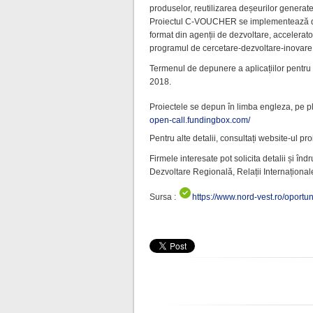
produselor, reutilizarea deșeurilor generate,
Proiectul C-VOUCHER se implementează de c
format din agenții de dezvoltare, acceleratoar
programul de cercetare-dezvoltare-inovare
Termenul de depunere a aplicațiilor pentru
2018.
Proiectele se depun în limba engleza, pe p
open-call.fundingbox.com/
Pentru alte detalii, consultați website-ul pro
Firmele interesate pot solicita detalii și 
Dezvoltare Regională, Relații Internațional
Sursa :
https://www.nord-vest.ro/oportu