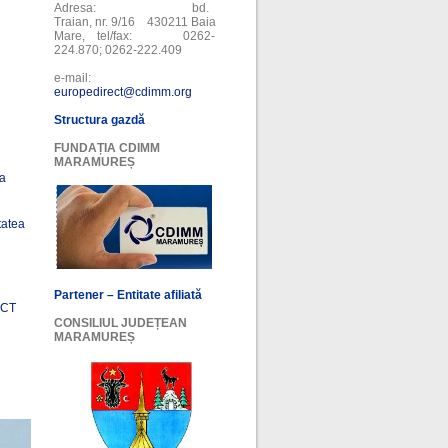
Adresa: bd.
Traian, nr. 9/16 430211 Baia
Mare, tel/fax: 0262-
224.870; 0262-222.409
e-mail:
europedirect@cdimm.org
Structura gazdă
FUNDAȚIA CDIMM
MARAMUREȘ
ea
tatea
Partener – Entitate afiliată
ECT
CONSILIUL JUDEȚEAN
MARAMUREȘ