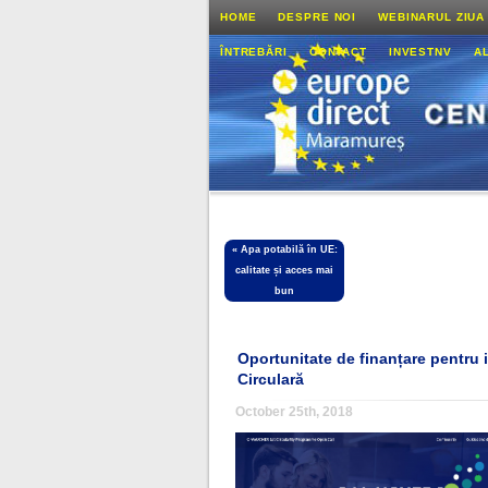
HOME
DESPRE NOI
WEBINARUL ZIUA
ÎNTREBĂRI
CONTACT
INVESTNV
A
«
Apa potabilă în UE:
calitate și acces mai
bun
Oportunitate de finanțare pentru 
Circulară
October 25th, 2018