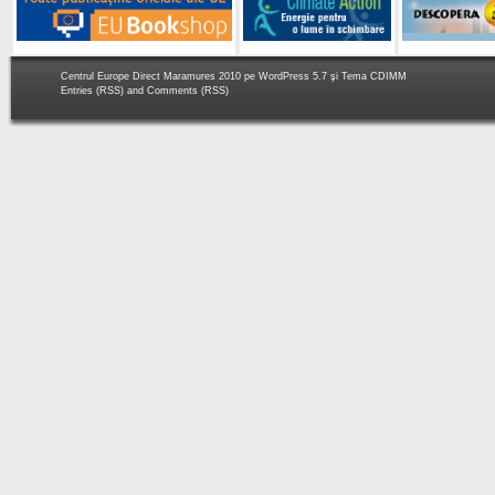
Centrul Europe Direct Maramures 2010 pe
WordPress 5.7
şi Tema
CDIMM
Entries (RSS)
and
Comments (RSS)