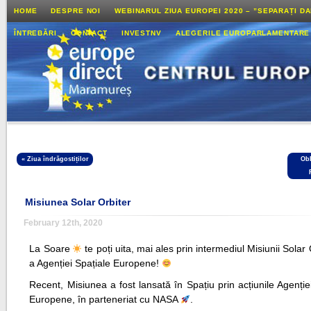
HOME
DESPRE NOI
WEBINARUL ZIUA EUROPEI 2020 – ”SEPARAȚI D
ÎNTREBĂRI
CONTACT
INVESTNV
ALEGERILE EUROPARLAMENTARE
«
Ziua îndrăgostiților
Obl
Misiunea Solar Orbiter
February 12th, 2020
La Soare
te poți uita, mai ales prin intermediul Misiunii Solar
a Agenției Spațiale Europene!
Recent, Misiunea a fost lansată în Spațiu prin acțiunile Agenție
Europene, în parteneriat cu NASA
.