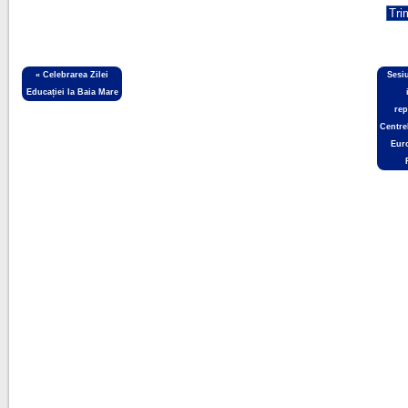
«
Celebrarea Zilei
Sesi
Educației la Baia Mare
rep
Centre
Euro