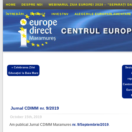
HOME
DESPRE NOI
WEBINARUL ZIUA EUROPEI 2020 – ”SEPARAȚI D
ÎNTREBĂRI
CONTACT
INVESTNV
ALEGERILE EUROPARLAMENTARE
«
Celebrarea Zilei
Sesi
Educației la Baia Mare
rep
Centre
Euro
Jurnal CDIMM nr. 9/2019
October 15th, 2019
Am publicat Jurnal CDIMM Maramures
nr. 9/Septembrie/2019
.