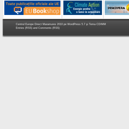
Centrul Europe Direct Maramures 2010 pe
WordPress 5.7
şi Tema
CDIMM
Entries (RSS)
and
Comments (RSS)