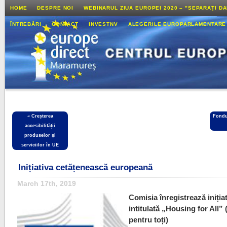
HOME
DESPRE NOI
WEBINARUL ZIUA EUROPEI 2020 – ”SEPARAȚI D
ÎNTREBĂRI
CONTACT
INVESTNV
ALEGERILE EUROPARLAMENTARE
«
Creșterea
Fondu
accesibilității
produselor și
serviciilor în UE
Inițiativa cetățenească europeană
March 17th, 2019
Comisia înregistrează iniția
intitulată „Housing for All”
pentru toți)