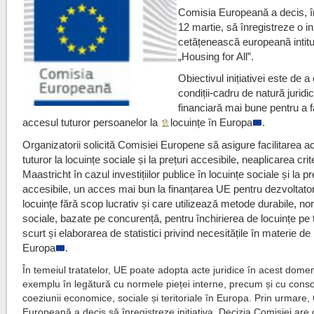
Comisia Europeană a decis, î
12 martie, să înregistreze o ini
cetățenească europeană intitu
„Housing for All”.
Obiectivul inițiativei este de a
condiții-cadru de natură juridic
financiară mai bune pentru a fa
accesul tuturor persoanelor la
locuințe în Europa
.
Organizatorii solicită Comisiei Europene să asigure facilitarea a
tuturor la locuințe sociale și la prețuri accesibile, neaplicarea crite
Maastricht în cazul investițiilor publice în locuințe sociale și la pr
accesibile, un acces mai bun la finanțarea UE pentru dezvoltator
locuințe fără scop lucrativ și care utilizează metode durabile, n
sociale, bazate pe concurență, pentru închirierea de locuințe pe
scurt și elaborarea de statistici privind necesitățile în materie de 
Europa
.
În temeiul tratatelor, UE poate adopta acte juridice în acest dome
exemplu în legătură cu normele pieței interne, precum și cu cons
coeziunii economice, sociale și teritoriale în Europa. Prin urmare,
Europeană a decis să înregistreze inițiativa. Decizia Comisiei are 