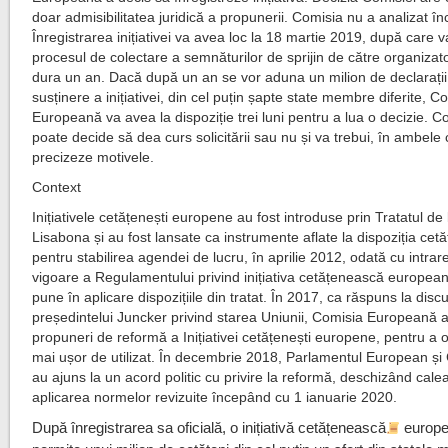
doar admisibilitatea juridică a propunerii. Comisia nu a analizat în
Înregistrarea inițiativei va avea loc la 18 martie 2019, după care 
procesul de colectare a semnăturilor de sprijin de către organizato
dura un an. Dacă după un an se vor aduna un milion de declarații
susținere a inițiativei, din cel puțin șapte state membre diferite, C
Europeană va avea la dispoziție trei luni pentru a lua o decizie. C
poate decide să dea curs solicitării sau nu și va trebui, în ambele 
precizeze motivele.
Context
Inițiativele cetățenești europene au fost introduse prin Tratatul de 
Lisabona și au fost lansate ca instrumente aflate la dispoziția cetă
pentru stabilirea agendei de lucru, în aprilie 2012, odată cu intrar
vigoare a Regulamentului privind inițiativa cetățenească europea
pune în aplicare dispozițiile din tratat. În 2017, ca răspuns la disc
președintelui Juncker privind starea Uniunii, Comisia Europeană 
propuneri de reformă a Inițiativei cetățenești europene, pentru a o
mai ușor de utilizat. În decembrie 2018, Parlamentul European și 
au ajuns la un acord politic cu privire la reformă, deschizând cale
aplicarea normelor revizuite începând cu 1 ianuarie 2020.
După înregistrarea sa oficială, o inițiativă cetățenească
europ