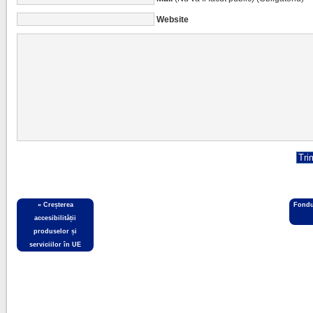
Website
«
Creșterea
Fondu
accesibilității
produselor și
serviciilor în UE