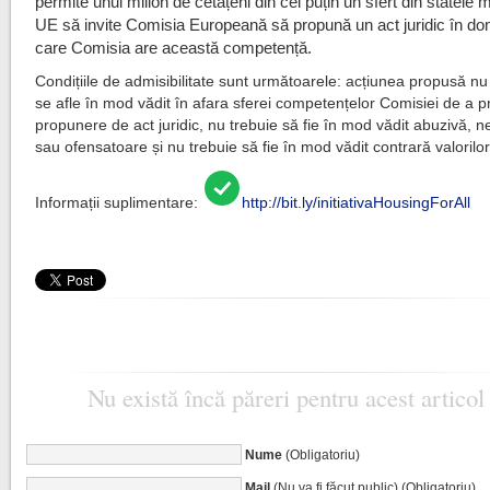
permite unui milion de cetățeni din cel puțin un sfert din statele
UE să invite Comisia Europeană să propună un act juridic în dom
care Comisia are această competență.
Condițiile de admisibilitate sunt următoarele: acțiunea propusă nu
se afle în mod vădit în afara sferei competențelor Comisiei de a 
propunere de act juridic, nu trebuie să fie în mod vădit abuzivă, 
sau ofensatoare și nu trebuie să fie în mod vădit contrară valorilor
Informații suplimentare:
http://bit.ly/initiativaHousingForAll
Nu există încă păreri pentru acest articol
Nume
(Obligatoriu)
Mail
(Nu va fi făcut public) (Obligatoriu)