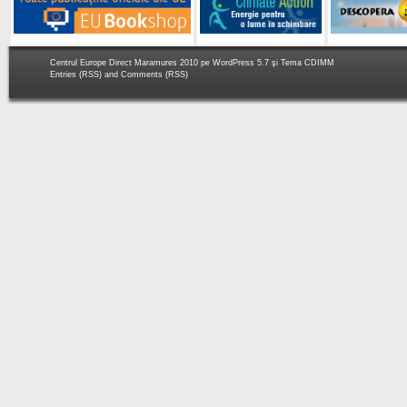
Centrul Europe Direct Maramures 2010 pe
WordPress 5.7
şi Tema
CDIMM
Entries (RSS)
and
Comments (RSS)