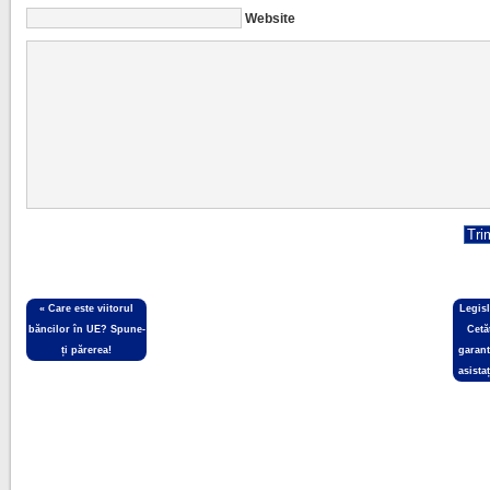
Website
«
Care este viitorul
Legis
băncilor în UE? Spune-
Cetă
ți părerea!
garant
asista