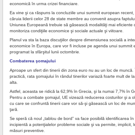
economică în urma crizei financiare.
Ea vine şi ca răspuns la concluziile unui summit european recent, 
căruia liderii celor 28 de state membre au convenit asupra faptulu
Uniunea Europeană trebuie să găsească modalităţi mai eficiente 
monitoriza condiţiile economice şi sociale actuale şi viitoare.
Planul va sta la baza discuţiilor despre dimensiunea socială a integ
economice în Europa, care vor fi incluse pe agenda unui summit
programat la sfârşitul lunii octombrie.
Combaterea şomajului
Aproape un sfert din tinerii din zona euro nu au un loc de muncă. 
practică, rata şomajului în rândul tinerilor variază foarte mult de la
alta.
Astfel, aceasta se ridică la 62,9% în Grecia, şi la numai 7,7% în 
Pentru a combate şomajul, UE vizează reducerea costurilor şi a o
cu care se confruntă tinerii care vor să-şi găsească un loc de mun
ţară.
Se speră că noul „tablou de bord” va face posibilă identificarea în
incipientă a potenţialelor probleme sociale şi va permite, implicit,
măsuri preventive.