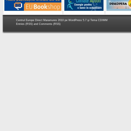
Centrul Europe Direct Maramures 2010 pe
WordPress 5.7
şi Tema
CDIMM
Entries (RSS)
and
Comments (RSS)