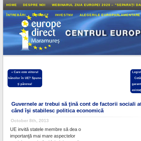
HOME
DESPRE NOI
WEBINARUL ZIUA EUROPEI 2020 – ”SEPARAȚI D
ÎNTREBĂRI
CONTACT
INVESTNV
ALEGERILE EUROPARLAMENTARE
«
Care este viitorul
Legis
băncilor în UE? Spune-
Cetă
ți părerea!
garant
asista
Guvernele ar trebui să ţină cont de factorii sociali a
când îşi stabilesc politica economică
October 8th, 2013
UE invită statele membre să dea o
importanţă mai mare aspectelor