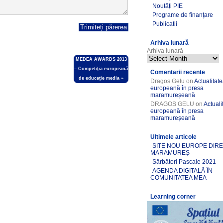
Noutăți PIE
Programe de finanţare
Publicatii
Arhiva lunară
Arhiva lunară
MEDEA AWARDS 2013
– Competiţia europeană
Comentarii recente
de educaţie media
»
Dragos Gelu
on
Actualitat
europeană în presa
maramureșeană
DRAGOS GELU
on
Actuali
europeană în presa
maramureșeană
Ultimele articole
SITE NOU EUROPE DIR
MARAMUREȘ
Sărbători Pascale 2021
AGENDA DIGITALĂ ÎN
COMUNITATEA MEA
Learning corner