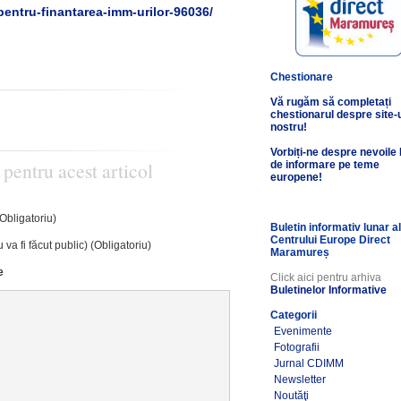
pentru-finantarea-imm-urilor-96036/
Chestionare
Vă rugăm să completați
chestionarul despre site-
nostru!
Vorbiți-ne despre nevoile
 pentru acest articol
de informare pe teme
europene!
(Obligatoriu)
Buletin informativ lunar a
Centrului Europe Direct
 va fi făcut public) (Obligatoriu)
Maramureș
e
Click aici pentru arhiva
Buletinelor Informative
Categorii
Evenimente
Fotografii
Jurnal CDIMM
Newsletter
Noutăţi