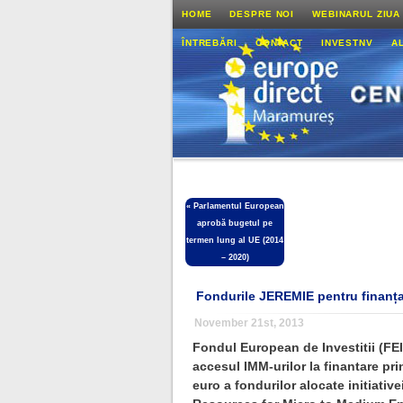
HOME
DESPRE NOI
WEBINARUL ZIUA
ÎNTREBĂRI
CONTACT
INVESTNV
A
«
Parlamentul European
aprobă bugetul pe
termen lung al UE (2014
– 2020)
Fondurile JEREMIE pentru finanța
November 21st, 2013
Fondul European de Investitii (FE
accesul IMM-urilor la finantare pr
euro a fondurilor alocate initiativ