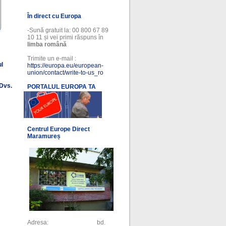
În direct cu Europa
-Sună gratuit la: 00 800 67 89
10 11 și vei primi răspuns în
limba română
Trimite un e-mail :
ul
https://europa.eu/european-
union/contact/write-to-us_ro
 Dvs.
PORTALUL EUROPA TA
l
Centrul Europe Direct
Maramureș
Adresa: bd.