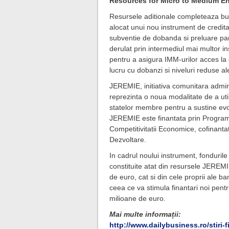
Resources for Micro to Medium En
Resursele aditionale completeaza bug
alocat unui nou instrument de credita
subventie de dobanda si preluare part
derulat prin intermediul mai multor ins
pentru a asigura IMM-urilor acces la cr
lucru cu dobanzi si niveluri reduse ale
JEREMIE, initiativa comunitara admin
reprezinta o noua modalitate de a util
statelor membre pentru a sustine evol
JEREMIE este finantata prin Program
Competitivitatii Economice, cofinant
Dezvoltare.
In cadrul noului instrument, fondurile
constituite atat din resursele JEREM
de euro, cat si din cele proprii ale ba
ceea ce va stimula finantari noi pent
milioane de euro.
Mai multe informații:
http://www.dailybusiness.ro/stiri-