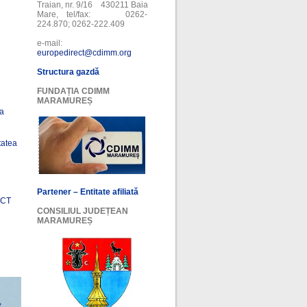
Traian, nr. 9/16 430211 Baia
Mare, tel/fax: 0262-
224.870; 0262-222.409
e-mail:
europedirect@cdimm.org
Structura gazdă
FUNDAȚIA CDIMM
MARAMUREȘ
ea
tatea
Partener – Entitate afiliată
ECT
CONSILIUL JUDEȚEAN
MARAMUREȘ