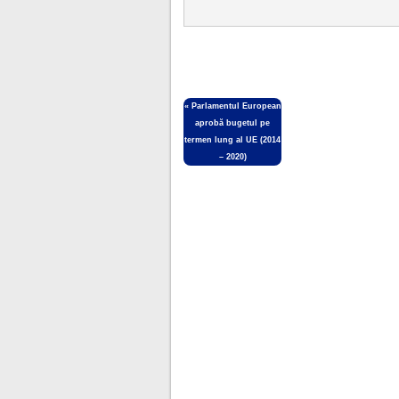
«
Parlamentul European
aprobă bugetul pe
termen lung al UE (2014
– 2020)