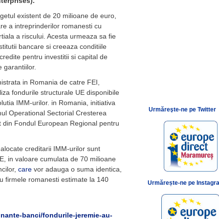
terprises)
.
etul existent de 20 milioane de euro,
re a intreprinderilor romanesti cu
iala a riscului. Acesta urmeaza sa fie
titutii bancare si creeaza conditiile
edite pentru investitii si capital de
 garantiilor.
istrata in Romania de catre FEI,
iza fondurile structurale UE disponibile
utia IMM-urilor. in Romania, initiativa
Urmăreşte-ne pe Twitter
ul Operational Sectorial Cresterea
at din Fondul European Regional pentru
 alocate creditarii IMM-urilor sunt
IE, in valoare cumulata de 70 milioane
ncilor,
care
vor adauga o suma identica,
ru firmele romanesti estimate la 140
Urmărește-ne pe Instagr
finante-banci/fondurile-jeremie-au-