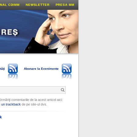
NAL CDIMM
NEWSLETTER
PRESA MM
tăţi
Abonare la Evenimente
Urmăriţi comentariile de la acest articol aici:
u
un trackback
de pe site-ul dvs.
ok