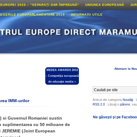
 EUROPEI 2020 – ”SEPARAȚI DAR ÎMPREUNĂ”
UNIUNEA EUROPEANĂ
JUR
LEGERILE EUROPARLAMENTARE 2019
INFORMAŢII UTILE
Abonare la Nou
MEDEA AWARDS 2013
– Competiţia europeană
de educaţie media
»
Articol din categoria
Noutăţi
. 
rea IMM-urilor
RSS 2.0
. Lăsaţi o
părere
, sa
Ne găseşti şi pe Facebo
I) si Guvernul Romaniei sustin
in suplimentarea cu 50 milioane de
ei JEREMIE (
Joint European