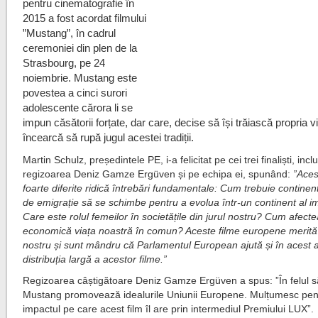
pentru cinematografie în
2015 a fost acordat filmului
”Mustang”, în cadrul
ceremoniei din plen de la
Strasbourg, pe 24
noiembrie. Mustang este
povestea a cinci surori
adolescente cărora li se
impun căsătorii forțate, dar care, decise să își trăiască propria vi
încearcă să rupă jugul acestei tradiții.
Martin Schulz, președintele PE, i-a felicitat pe cei trei finaliști, incl
regizoarea Deniz Gamze Ergüven și pe echipa ei, spunând:
”Aces
foarte diferite ridică întrebări fundamentale: Cum trebuie continen
de emigrație să se schimbe pentru a evolua într-un continent al im
Care este rolul femeilor în societățile din jurul nostru? Cum afect
economică viața noastră în comun? Aceste filme europene merită s
nostru și sunt mândru că Parlamentul European ajută și în acest 
distribuția largă a acestor filme.”
Regizoarea câștigătoare Deniz Gamze Ergüven a spus: ”În felul s
Mustang promovează idealurile Uniunii Europene. Mulțumesc pen
impactul pe care acest film îl are prin intermediul Premiului LUX”.