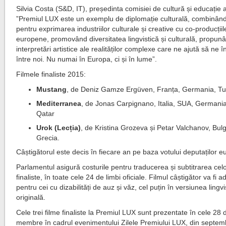
Silvia Costa (S&D, IT), președinta comisiei de cultură și educație 
”Premiul LUX este un exemplu de diplomație culturală, combinând 
pentru exprimarea industriilor culturale și creative cu co-producțiil
europene, promovând diversitatea lingvistică și culturală, propun
interpretări artistice ale realităților complexe care ne ajută să ne 
între noi. Nu numai în Europa, ci și în lume”.
Filmele finaliste 2015:
Mustang
, de Deniz Gamze Ergüven, Franța, Germania, Tu
Mediterranea
, de Jonas Carpignano, Italia, SUA, Germania
Qatar
Urok (Lecția)
, de Kristina Grozeva și Petar Valchanov, Bulg
Grecia.
Câștigătorul este decis în fiecare an pe baza votului deputaților e
Parlamentul asigură costurile pentru traducerea și subtitrarea celor
finaliste, în toate cele 24 de limbi oficiale. Filmul câștigător va fi a
pentru cei cu dizabilități de auz și văz, cel puțin în versiunea lingvi
originală.
Cele trei filme finaliste la Premiul LUX sunt prezentate în cele 28 
membre în cadrul evenimentului Zilele Premiului LUX, din septem