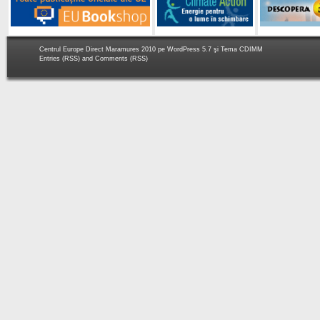
Centrul Europe Direct Maramures 2010 pe
WordPress 5.7
şi Tema
CDIMM
Entries (RSS)
and
Comments (RSS)