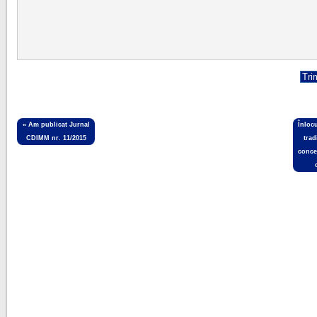
«
Am publicat Jurnal
Înloc
CDIMM nr. 11/2015
trad
conce