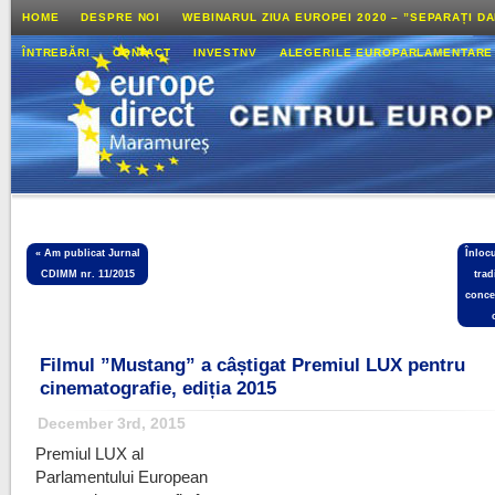
HOME
DESPRE NOI
WEBINARUL ZIUA EUROPEI 2020 – ”SEPARAȚI D
ÎNTREBĂRI
CONTACT
INVESTNV
ALEGERILE EUROPARLAMENTARE
«
Am publicat Jurnal
Înloc
CDIMM nr. 11/2015
trad
conce
Filmul ”Mustang” a câștigat Premiul LUX pentru
cinematografie, ediția 2015
December 3rd, 2015
Premiul LUX al
Parlamentului European