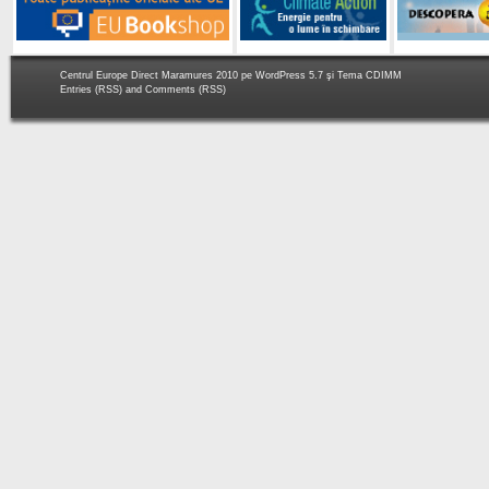
Centrul Europe Direct Maramures 2010 pe
WordPress 5.7
şi Tema
CDIMM
Entries (RSS)
and
Comments (RSS)