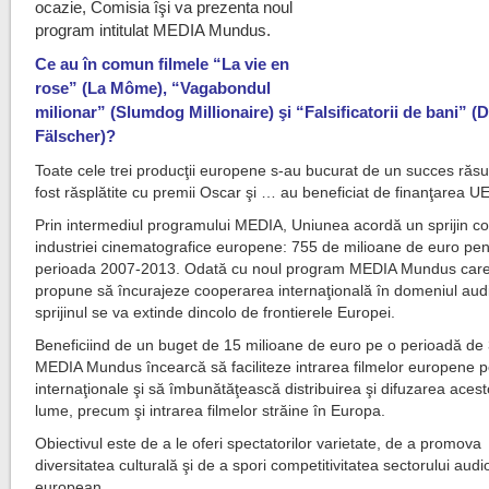
ocazie, Comisia îşi va prezenta noul
program intitulat MEDIA Mundus.
Ce au în comun filmele “La vie en
rose” (La Môme), “Vagabondul
milionar” (Slumdog Millionaire) şi “Falsificatorii de bani” (D
Fälscher)?
Toate cele trei producţii europene s-au bucurat de un succes răsu
fost răsplătite cu premii Oscar şi … au beneficiat de finanţarea UE
Prin intermediul programului MEDIA, Uniunea acordă un sprijin co
industriei cinematografice europene: 755 de milioane de euro pen
perioada 2007-2013. Odată cu noul program MEDIA Mundus care 
propune să încurajeze cooperarea internaţională în domeniul audi
sprijinul se va extinde dincolo de frontierele Europei.
Beneficiind de un buget de 15 milioane de euro pe o perioadă de 
MEDIA Mundus încearcă să faciliteze intrarea filmelor europene p
internaţionale şi să îmbunătăţească distribuirea şi difuzarea acest
lume, precum şi intrarea filmelor străine în Europa.
Obiectivul este de a le oferi spectatorilor varietate, de a promova
diversitatea culturală şi de a spori competitivitatea sectorului audi
european.