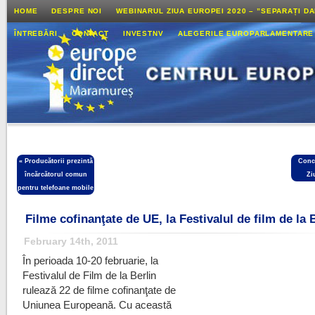
HOME
DESPRE NOI
WEBINARUL ZIUA EUROPEI 2020 – ”SEPARAȚI D
ÎNTREBĂRI
CONTACT
INVESTNV
ALEGERILE EUROPARLAMENTARE
«
Producătorii prezintă
Conc
încărcătorul comun
Zi
pentru telefoane mobile
Filme cofinanţate de UE, la Festivalul de film de la 
February 14th, 2011
În pe
rioada 10-20 februarie, la
Festivalul de Film de la Berlin
rulează 22 de filme cofinanţate de
Uniunea Europeană. Cu această