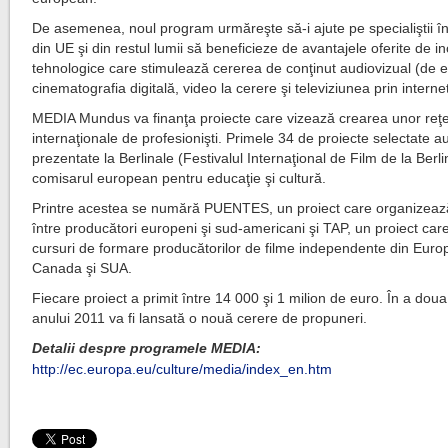
De asemenea, noul program urmăreşte să-i ajute pe specialiştii 
din UE şi din restul lumii să beneficieze de avantajele oferite de in
tehnologice care stimulează cererea de conţinut audiovizual (de 
cinematografia digitală, video la cerere şi televiziunea prin internet
MEDIA Mundus va finanţa proiecte care vizează crearea unor reţ
internaţionale de profesionişti. Primele 34 de proiecte selectate au
prezentate la Berlinale (Festivalul Internaţional de Film de la Berli
comisarul european pentru educaţie şi cultură.
Printre acestea se numără PUENTES, un proiect care organizează 
între producători europeni şi sud-americani şi TAP, un proiect ca
cursuri de formare producătorilor de filme independente din Euro
Canada şi SUA.
Fiecare proiect a primit între 14 000 şi 1 milion de euro. În a doua
anului 2011 va fi lansată o nouă cerere de propuneri.
Detalii despre programele MEDIA:
http://ec.europa.eu/culture/media/index_en.htm