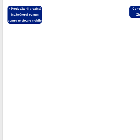
«
Producătorii prezintă
Conc
încărcătorul comun
Zi
pentru telefoane mobile