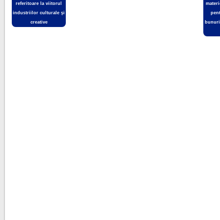
referitoare la viitorul
materi
industriilor culturale şi
pent
creative
bunuril