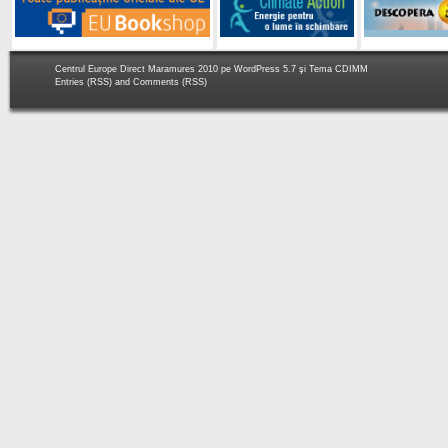
Centrul Europe Direct Maramures 2010 pe
WordPress 5.7
şi Tema
CDIMM
Entries (RSS)
and
Comments (RSS)