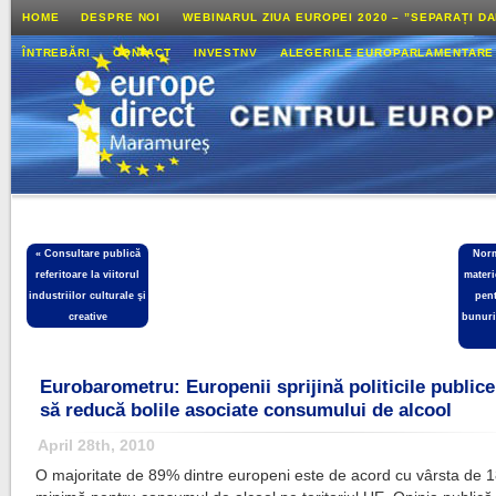
HOME
DESPRE NOI
WEBINARUL ZIUA EUROPEI 2020 – ”SEPARAȚI D
ÎNTREBĂRI
CONTACT
INVESTNV
ALEGERILE EUROPARLAMENTARE
«
Consultare publică
Norm
referitoare la viitorul
materi
industriilor culturale şi
pent
creative
bunuril
Eurobarometru: Europenii sprijină politicile public
să reducă bolile asociate consumului de alcool
April 28th, 2010
O majoritate de 89% dintre europeni este de acord cu vârsta de 1