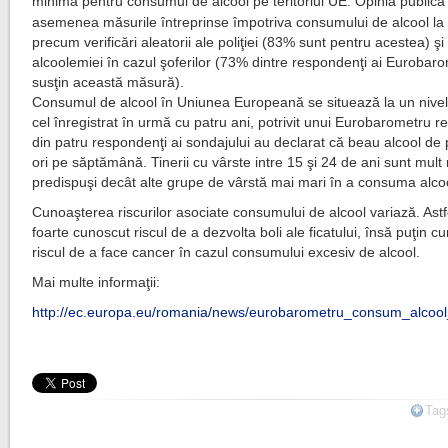
minimă pentru consumul de alcool pe teritoriul UE.
Opinia publică 
asemenea măsurile întreprinse împotriva consumului de alcool la 
precum verificări aleatorii ale poliţiei (83% sunt pentru acestea) ş
alcoolemiei în cazul şoferilor (73% dintre respondenţi ai Eurobaro
susţin această măsură).
Consumul de alcool în Uniunea Europeană se situează la un nivel 
cel înregistrat în urmă cu patru ani, potrivit unui Eurobarometru re
din patru respondenţi ai sondajului au declarat că beau alcool de 
ori pe săptămână. Tinerii cu vârste intre 15 şi 24 de ani sunt mult
predispuşi decât alte grupe de vârstă mai mari în a consuma alco
Cunoaşterea riscurilor asociate consumului de alcool variază. Astf
foarte cunoscut riscul de a dezvolta boli ale ficatului, însă puţin c
riscul de a face cancer în cazul consumului excesiv de alcool.
Mai multe informaţii:
http://ec.europa.eu/romania/news/eurobarometru_consum_alcool
Tag