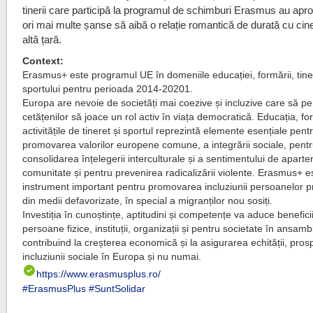
tinerii care participă la programul de schimburi Erasmus au apro
ori mai multe șanse să aibă o relație romantică de durată cu cin
altă țară.
Context:
Erasmus+ este programul UE în domeniile educației, formării, tiner
sportului pentru perioada 2014-20201.
Europa are nevoie de societăți mai coezive și incluzive care să pe
cetățenilor să joace un rol activ în viața democratică. Educația, f
activitățile de tineret și sportul reprezintă elemente esențiale pent
promovarea valorilor europene comune, a integrării sociale, pent
consolidarea înțelegerii interculturale și a sentimentului de aparte
comunitate și pentru prevenirea radicalizării violente. Erasmus+ e
instrument important pentru promovarea incluziunii persoanelor 
din medii defavorizate, în special a migranților nou sosiți.
Investiția în cunoștințe, aptitudini și competențe va aduce benefici
persoane fizice, instituții, organizații și pentru societate în ansamb
contribuind la creșterea economică și la asigurarea echității, prospe
incluziunii sociale în Europa și nu numai.
https://www.erasmusplus.ro/
#
ErasmusPlus
#
SuntSolidar