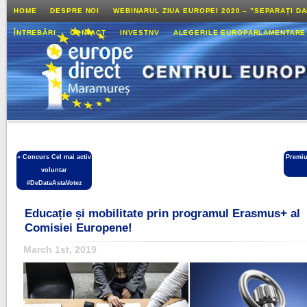
HOME
DESPRE NOI
WEBINARUL ZIUA EUROPEI 2020 – ”SEPARAȚI D
ÎNTREBĂRI
CONTACT
INVESTNV
ALEGERILE EUROPARLAMENTARE
«
Concurs Cel mai activ
Premiu
voluntar
#DeDataAstaVotez
Educație și mobilitate prin programul Erasmus+ al
Comisiei Europene!
March 1st, 2019