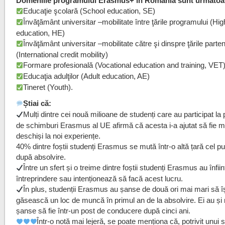
Domeniile programului Erasmus+ în România sunt următoa
Educaţie şcolară (School education, SE)
Învăţământ universitar –mobilitate între ţările programului (Hig
education, HE)
Învăţământ universitar –mobilitate către şi dinspre ţările parte
(International credit mobility)
Formare profesională (Vocational education and training, VET
Educaţia adulţilor (Adult education, AE)
Tineret (Youth).
Știai că:
Mulți dintre cei nouă milioane de studenți care au participat la
de schimburi Erasmus al UE afirmă că acesta i-a ajutat să fie m
deschiși la noi experiențe.
40% dintre foștii studenți Erasmus se mută într-o altă țară cel pu
după absolvire.
Între un sfert și o treime dintre foștii studenți Erasmus au înfiin
întreprindere sau intenționează să facă acest lucru.
În plus, studenții Erasmus au șanse de două ori mai mari să î
găsească un loc de muncă în primul an de la absolvire. Ei au și
șanse să fie într-un post de conducere după cinci ani.
Într-o notă mai lejeră, se poate menționa că, potrivit unui s