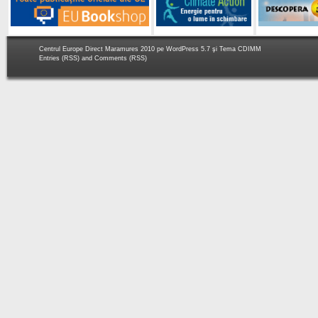
Centrul Europe Direct Maramures 2010 pe
WordPress 5.7
şi Tema
CDIMM
Entries (RSS)
and
Comments (RSS)