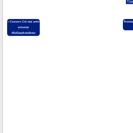
«
Concurs Cel mai activ
Premiu
voluntar
#DeDataAstaVotez