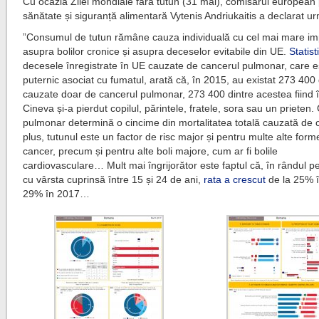
Cu ocazia Zilei mondiale fără tutun (31 mai), comisarul european
sănătate și siguranță alimentară Vytenis Andriukaitis a declarat u
”Consumul de tutun rămâne cauza individuală cu cel mai mare im
asupra bolilor cronice și asupra deceselor evitabile din UE.
Statist
decesele înregistrate în UE cauzate de cancerul pulmonar, care e
puternic asociat cu fumatul, arată că, în 2015, au existat 273 40
cauzate doar de cancerul pulmonar, 273 400 dintre acestea fiind î
Cineva și-a pierdut copilul, părintele, fratele, sora sau un prieten
pulmonar determină o cincime din mortalitatea totală cauzată de c
plus, tutunul este un factor de risc major și pentru multe alte form
cancer, precum și pentru alte boli majore, cum ar fi bolile
cardiovasculare… Mult mai îngrijorător este faptul că, în rândul p
cu vârsta cuprinsă între 15 și 24 de ani,
rata a crescut
de la 25% î
29% în 2017…