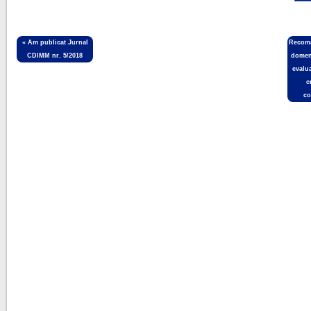
«
Am publicat Jurnal
Recoma
CDIMM nr. 5/2018
domen
evalua
c
co