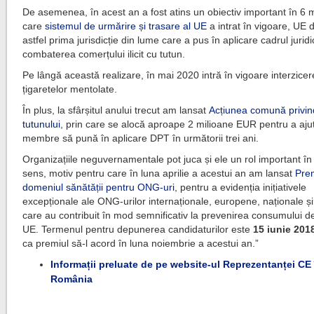
De asemenea, în acest an a fost atins un obiectiv important în 6 ma
care
sistemul de urmărire și trasare al UE
a intrat în vigoare, UE
astfel prima jurisdicție din lume care a pus în aplicare cadrul jurid
combaterea comerțului ilicit cu tutun.
Pe lângă această realizare, în mai 2020 intră în vigoare interzice
țigaretelor mentolate.
În plus, la sfârșitul anului trecut am lansat
Acțiunea comună privind
tutunului
, prin care se alocă aproape 2 milioane EUR pentru a ajut
membre să pună în aplicare DPT în următorii trei ani.
Organizațiile neguvernamentale pot juca și ele un rol important în
sens, motiv pentru care în luna aprilie a acestui an am lansat
Pre
domeniul sănătății pentru ONG-uri
, pentru a evidenția inițiativele
excepționale ale ONG-urilor internaționale, europene, naționale și
care au contribuit în mod semnificativ la prevenirea consumului de
UE. Termenul pentru depunerea candidaturilor este
15 iunie 201
ca premiul să-l acord în luna noiembrie a acestui an.”
Informații preluate de pe website-ul Reprezentanței CE 
România