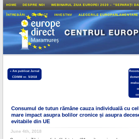
HOME
DESPRE NOI
WEBINARUL ZIUA EUROPEI 2020 – ”SEPARAȚI D
ÎNTREBĂRI
CONTACT
INVESTNV
ALEGERILE EUROPARLAMENTARE
«
Am publicat Jurnal
Recoma
CDIMM nr. 5/2018
domen
evalua
c
co
Consumul de tutun rămâne cauza individuală cu cel
mare impact asupra bolilor cronice și asupra deces
evitabile din UE
June 4th, 2018