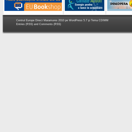
Centrul Europe Direct Maramures 2010 pe
WordPress 5.7
şi Tema
CDIMM
Entries (RSS)
and
Comments (RSS)