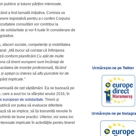
r publice și tuturor părților interesate.
nd a fost lansată inițiativa, Comisia va
nere legislativă pentru a-i conferi Corpului
zultatele consultării vor contribui la
e solidaritate și vor fi luate în considerare de
gislative.
 afaceri sociale, competențe și mobilitatea
arat: „
Mă bucur să constat că înființarea
ă conform planificării.
Cu atât de multe
na că tinerii europeni sunt încântați de
acitatea de inserție profesională, făcând
Urmăreşte-ne pe Twitter
 și aștept cu interes să aflu punctele lor de
părți implicate.”
 perioadă de opt săptămâni. Ea se bazează pe
, care a avut loc la sfârșitul anului 2016, în
ui european de solidaritate
. Tinerii și
publică vor putea să evalueze diferitele
vează să se implice, să își transmită nevoile în
Urmărește-ne pe Instagr
schimb de bune practici. Ulterior, vor avea loc
nteresate implicate în activitățile pentru tineret