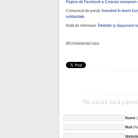
Pagina de Facebook a Corpului european d
Comunicat de presă:
Investind în tinerii 
solidaritate
Notă de informare:
Întrebări și răspunsuri 
#EUSolidarityCorps
Nu există încă păreri
Nume
Mail
(Nu
Websit