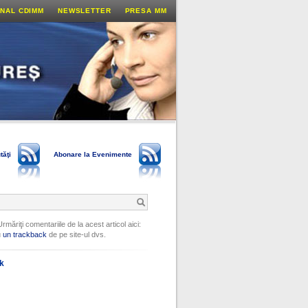
NAL CDIMM
NEWSLETTER
PRESA MM
tăţi
Abonare la Evenimente
Urmăriţi comentariile de la acest articol aici:
u
un trackback
de pe site-ul dvs.
ok