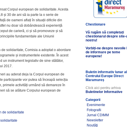
nsat Corpul european de solidaritate. Acesta
18 și 30 de ani să ia parte la o serie de
față de oameni aflați în situații dificile din
Chestionare
 astfel nu doar să dobândească experiență
ceput de carieră, ci și să promoveze și să
Vă rugăm să completați
 principiile fundamentale ale Uniunii
chestionarul despre site-
nostru!
Vorbiți-ne despre nevoile
 de solidaritate, Comisia a adoptat o abordare
de informare pe teme
programele și instrumentele existente. În acest
europene!
 un instrument legislativ de sine stătător,
lui 2017.
Buletin informativ lunar a
ineri au aderat deja la Corpul european de
Centrului Europe Direct
ile participante vor putea să înceapă selecția
Maramureș
tie, primele activități urmând să demareze în
Click aici pentru arhiva
ineri să se alăture Corpului european de
Buletinelor Informative
Categorii
Evenimente
Fotografii
 de solidaritate
Jurnal CDIMM
Newsletter
solidaritate
Noutăţi