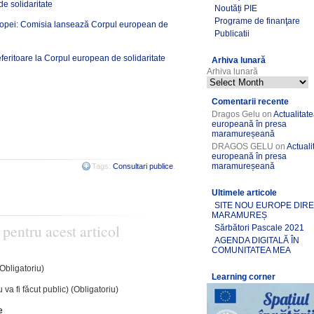
e solidaritate
Noutăți PIE
Programe de finanţare
Europei: Comisia lansează Corpul european de
Publicatii
referitoare la Corpul european de solidaritate
Arhiva lunară
Arhiva lunară
Comentarii recente
Dragos Gelu
on
Actualitat
europeană în presa
maramureșeană
DRAGOS GELU
on
Actuali
europeană în presa
maramureșeană
Tags:
Consultari publice
.
Ultimele articole
SITE NOU EUROPE DIR
MARAMUREȘ
 pentru acest articol
Sărbători Pascale 2021
AGENDA DIGITALĂ ÎN
COMUNITATEA MEA
(Obligatoriu)
Learning corner
 va fi făcut public) (Obligatoriu)
e