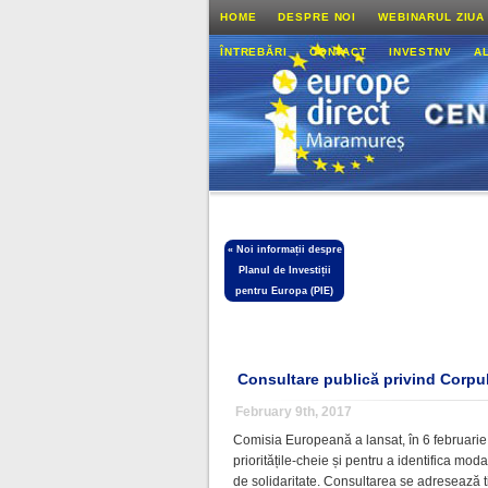
HOME
DESPRE NOI
WEBINARUL ZIUA
ÎNTREBĂRI
CONTACT
INVESTNV
A
«
Noi informații despre
Planul de Investiții
pentru Europa (PIE)
Consultare publică privind Corpu
February 9th, 2017
Comisia Europeană a lansat, în 6 februarie,
prioritățile-cheie și pentru a identifica mo
de solidaritate. Consultarea se adresează tin