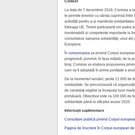
Context
La data de 7 decembrie 2016, Comisia a la
le permite tinerilor cu vârsta cuprinsă între 
activități pentru a-și manifesta solidaritatea 
întreaga UE. Tinerii participanți vor putea
inestimabilă și competențe importante la în
consolideze valoarea solidarității, unul din
Europene.
În
comunicarea
sa privind Corpul european
progresivă, pornind, în faza inițială, de la 
timp, Comisia va elabora propunerea privind
care va fi adoptată în prima jumătate a anu
De la momentul lansării, peste 21 000 de t
solidaritate. Se preconizează că organizați
de candidați eligibili la începutul lunii mar
primăvară. Obiectivul este ca 100 000 de t
solidaritate până la sfârșitul anului 2020.
Informații suplimentare
Consultare publică privind Corpul european
Pagina de înscriere în Corpul european de 