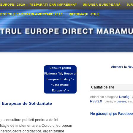
 EUROPEI 2020 – ”SEPARAȚI DAR ÎMPREUNĂ”
UNIUNEA EUROPEANĂ
JUR
LEGERILE EUROPARLAMENTARE 2019
INFORMAŢII UTILE
Abonare la Nou
Concurs pentru
Platforma ”My House of
European History” –
”Casa Istoriei
Europene”
»
Articol din categoria
Noutăţi
. 
RSS 2.0
. Lăsaţi o
părere
, sa
l European de Solidaritate
Ne găseşti şi pe Facebo
 o consultare publică pentru a defini
dalitățile de implementare a Corpului european
erilor, cadrelor didactice, organizaţiilor