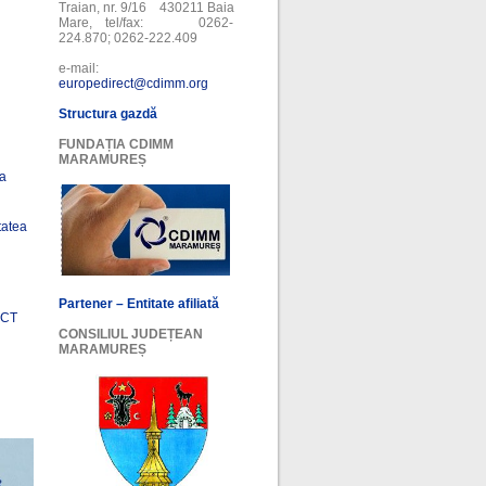
Traian, nr. 9/16 430211 Baia
Mare, tel/fax: 0262-
224.870; 0262-222.409
e-mail:
europedirect@cdimm.org
Structura gazdă
FUNDAȚIA CDIMM
MARAMUREȘ
ea
tatea
Partener – Entitate afiliată
ECT
CONSILIUL JUDEȚEAN
MARAMUREȘ