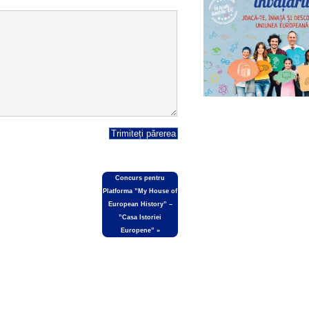
Concurs pentru
Platforma ”My House of
European History” –
”Casa Istoriei
Europene”
»