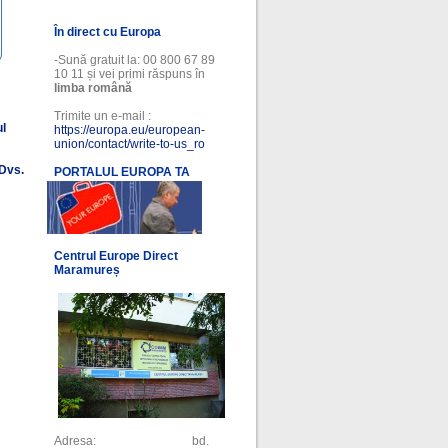
În direct cu Europa
-Sună gratuit la: 00 800 67 89
10 11 și vei primi răspuns în
limba română
Trimite un e-mail :
ul
https://europa.eu/european-
union/contact/write-to-us_ro
 Dvs.
PORTALUL EUROPA TA
l
Centrul Europe Direct
Maramureș
Adresa: bd.