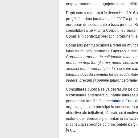
neguvernamentale, angajatorilor, autoritățilo
După cum s-a anunțat în decembrie 2016, câ
pregăti în prima jumătate a lui 2017 o propu
european de solidaritate o bază juridică. Re
consolidarea pe viitor a Corpului european d
Comisie în contextul pregătirii propunerii le
Comisarul pentru ocuparea forței de muncă,
forței de muncă, Marianne
Thyssen
, a decl
Corpului european de solidaritate avanseaz
persoane deja înregistrate, putem concluzio
această nouă oportunitate de a-și spori cap
totodată dovada spiritului lor de solidaritate
vedere, precum și opiniile tuturor celorlalte 
Consultarea publică se va desfășura pe o
o consultare anterioară cu părțile interesate
perspectiva
lansării în decembrie a Corpul
organizațiile care participă la consultarea 
obiective ale inițiativei, să arate ce îi moti
materie de informare și orientări și să facă 
și consultări specifice cu principalele părți i
în UE.