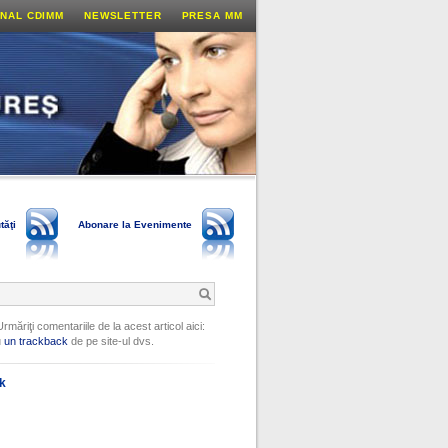
NAL CDIMM
NEWSLETTER
PRESA MM
tăţi
Abonare la Evenimente
Urmăriţi comentariile de la acest articol aici:
u
un trackback
de pe site-ul dvs.
ok