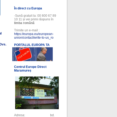
În direct cu Europa
-Sună gratuit la: 00 800 67 89
10 11 și vei primi răspuns în
limba română
Trimite un e-mail :
ul
https://europa.eu/european-
union/contact/write-to-us_ro
 Dvs.
PORTALUL EUROPA TA
l
Centrul Europe Direct
Maramureș
Adresa: bd.