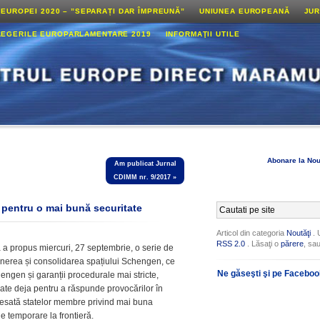
 EUROPEI 2020 – ”SEPARAȚI DAR ÎMPREUNĂ”
UNIUNEA EUROPEANĂ
JUR
LEGERILE EUROPARLAMENTARE 2019
INFORMAŢII UTILE
Abonare la Nou
Am publicat Jurnal
CDIMM nr. 9/2017
»
pentru o mai bună securitate
Articol din categoria
Noutăţi
. 
RSS 2.0
. Lăsaţi o
părere
, sa
 propus miercuri, 27 septembrie, o serie de
nerea și consolidarea spațiului Schengen, ce
Ne găseşti şi pe Facebo
engen și garanții procedurale mai stricte,
ate deja pentru a răspunde provocărilor în
resată statelor membre privind mai buna
le temporare la frontieră.