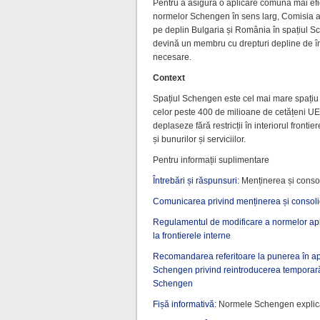
Pentru a asigura o aplicare comună mai efi
normelor Schengen în sens larg, Comisia a i
pe deplin Bulgaria și România în spațiul
devină un membru cu drepturi depline de înda
necesare.
Context
Spațiul Schengen este cel mai mare spațiu d
celor peste 400 de milioane de cetățeni UE 
deplaseze fără restricții în interiorul fron
și bunurilor și serviciilor.
Pentru informații suplimentare
Întrebări și răspunsuri
: Menținerea și cons
Comunicarea privind menținerea și consol
Regulamentul de modificare a normelor apli
la frontierele interne
Recomandarea referitoare la punerea în apli
Schengen privind reintroducerea temporară a 
Schengen
Fișă informativă
: Normele Schengen explic