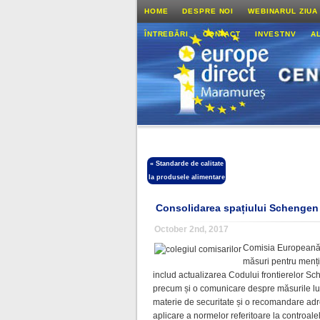
HOME
DESPRE NOI
WEBINARUL ZIUA
ÎNTREBĂRI
CONTACT
INVESTNV
A
«
Standarde de calitate
la produsele alimentare
Consolidarea spațiului Schengen 
October 2nd, 2017
Comisia Europeană a
măsuri pentru menți
includ actualizarea Codului frontierelor Sch
precum și o comunicare despre măsurile lu
materie de securitate și o recomandare ad
aplicare a normelor referitoare la controale