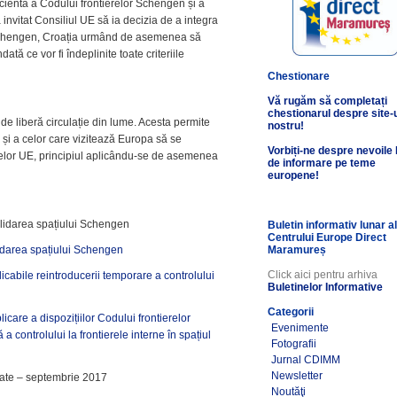
cientă a Codului frontierelor Schengen și a
nvitat Consiliul UE să ia decizia de a integra
 Schengen, Croația urmând de asemenea să
tă ce vor fi îndeplinite toate criteriile
Chestionare
Vă rugăm să completați
chestionarul despre site-
e liberă circulație din lume. Acesta permite
nostru!
și a celor care vizitează Europa să se
Vorbiți-ne despre nevoile
tierelor UE, principiul aplicându-se de asemenea
de informare pe teme
europene!
olidarea spațiului Schengen
Buletin informativ lunar a
Centrului Europe Direct
idarea spațiului Schengen
Maramureș
Click aici pentru arhiva
cabile reintroducerii temporare a controlului
Buletinelor Informative
Categorii
care a dispozițiilor Codului frontierelor
Evenimente
controlului la frontierele interne în spațiul
Fotografii
Jurnal CDIMM
Newsletter
ate – septembrie 2017
Noutăţi