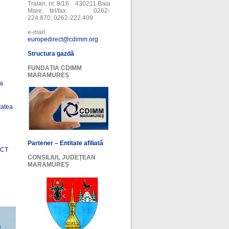
Traian, nr. 9/16 430211 Baia
Mare, tel/fax: 0262-
224.870; 0262-222.409
e-mail:
europedirect@cdimm.org
Structura gazdă
FUNDAȚIA CDIMM
MARAMUREȘ
ea
tatea
Partener – Entitate afiliată
ECT
CONSILIUL JUDEȚEAN
MARAMUREȘ