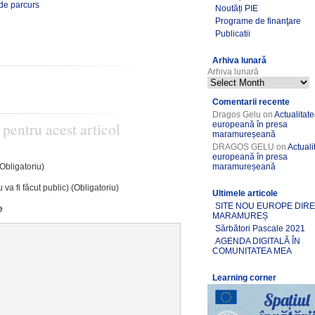
de parcurs
Noutăți PIE
Programe de finanţare
Publicatii
Arhiva lunară
Arhiva lunară
Comentarii recente
Dragos Gelu
on
Actualitat
 pentru acest articol
europeană în presa
maramureșeană
DRAGOS GELU
on
Actuali
europeană în presa
(Obligatoriu)
maramureșeană
 va fi făcut public) (Obligatoriu)
Ultimele articole
SITE NOU EUROPE DIR
e
MARAMUREȘ
Sărbători Pascale 2021
AGENDA DIGITALĂ ÎN
COMUNITATEA MEA
Learning corner