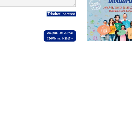
Am publicat Jurnal
CDIMM nr. 9/2017
»