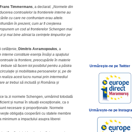
Frans Timmermans
, a declarat: „
Normele din
ducerea controalelor la frontierele interne au
cările cu care ne confruntam erau altele.
fruntăm în prezent, cum ar fi creșterea
 propunem un cod al frontierelor Schengen mai
 și mai bine aliniat la cerințele timpurilor pe
i cetățenie,
Dimitris Avramopoulos
, a
e interne constituie esența însăși a spațiului
ontroale la frontiere, preocupările în materie
 trebuie să facem tot posibilul pentru a păstra
Urmăreşte-ne pe Twitter
a circulație și mobilitatea persoanelor și, pe de
m realiza acest lucru numai prin intermediul
re ar trebui să includă și România și
ce la zi normele Schengen, urmărind totodată
ficient și numai în situații excepționale, ca o
 sunt necesare și proporționale. Normele
Urmărește-ne pe Instagr
rivește obligația cooperării cu statele membre
 la minimum a impactului asupra liberei