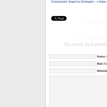
Comunicare: Înapoi la Schengen – o foaie 
Nu există încă păreri
Nume
Mail
(Nu
Websit