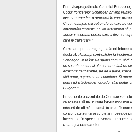
Prim-vicepreședintele Comisiei Europene,
Codul frontierelor Schengen privind reintro
fost elaborate într-o perioadă în care provo
Circumstanțele excepționale cu care ne con
amenințării teroriste, ne-au determinat să
adecvat scopului pentru care a fost conceput
care le traversăm.
”
Comisarul pentru migrație, afaceri interne ș
declarat: „
Absența controalelor la frontierel
Schengen. Însă într-un spațiu comun, fără c
de securitate sunt și ele comune. Iată de ce
echilibrul delicat între, pe de o parte, liber
altă parte, aspectele de securitate. Și pute
unui cadru Schengen coordonat și unitar, ca
Bulgaria.
”
Propunerile prezentate de Comisie vor adu
ca acestea să fie utilizate într-un mod mai e
măsură de ultimă instanță, în cazul în care
consolidate sunt mai stricte și în ceea ce p
învecinate, în special în vederea reducerii
circulații a persoanelor.