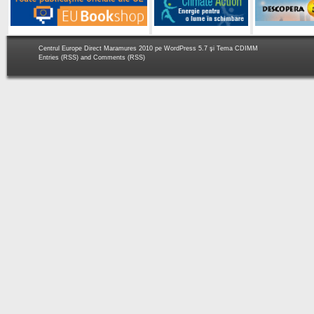
Centrul Europe Direct Maramures 2010 pe
WordPress 5.7
şi Tema
CDIMM
Entries (RSS)
and
Comments (RSS)