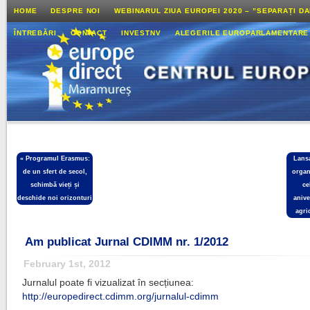
HOME
DESPRE NOI
WEBINARUL ZIUA EUROPEI 2020 – ”SEPARAȚI D
ÎNTREBĂRI
CONTACT
INVESTNV
ALEGERILE EUROPARLAMENTARE
«
Programul Erasmus:
Lans
de un sfert de secol,
organ
schimbă vieți și
ce
deschide noi orizonturi
anive
agri
Am publicat Jurnal CDIMM nr. 1/2012
February 1st, 2012
Jurnalul poate fi vizualizat în secțiunea:
http://europedirect.cdimm.org/jurnalul-cdimm