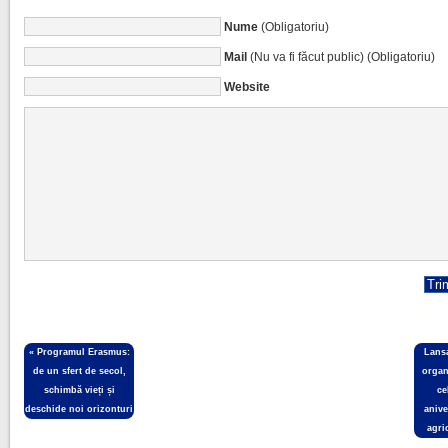
Nume
(Obligatoriu)
Mail
(Nu va fi făcut public) (Obligatoriu)
Website
«
Programul Erasmus:
Lans
de un sfert de secol,
organ
schimbă vieți și
ce
deschide noi orizonturi
anive
agri