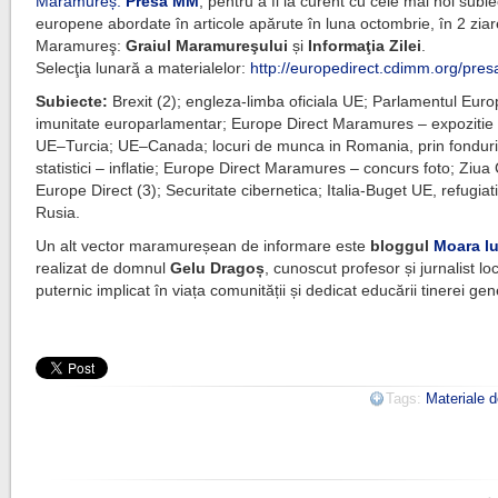
Maramureș:
Presa MM
, pentru a fi la curent cu cele mai noi subi
europene abordate în articole apărute în luna octombrie, în 2 ziar
Maramureş:
Graiul Maramureşului
și
Informaţia Zilei
.
Selecţia lunară a materialelor:
http://europedirect.cdimm.org/pre
Subiecte:
Brexit (2); engleza-limba oficiala UE; Parlamentul Eur
imunitate europarlamentar; Europe Direct Maramures – expozitie f
UE–Turcia; UE–Canada; locuri de munca in Romania, prin fondur
statistici – inflatie; Europe Direct Maramures – concurs foto; Ziua
Europe Direct (3); Securitate cibernetica; Italia-Buget UE, refugiat
Rusia.
Un alt vector maramureșean de informare este
bloggul
Moara lu
realizat de domnul
Gelu Dragoș
, cunoscut profesor și jurnalist loc
puternic implicat în viața comunității și dedicat educării tinerei gene
Tags:
Materiale d