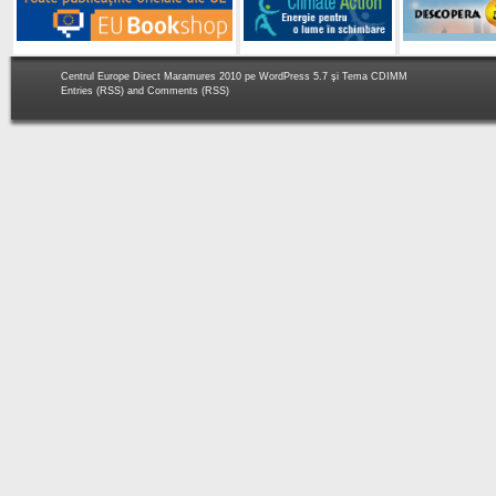
Centrul Europe Direct Maramures 2010 pe
WordPress 5.7
şi Tema
CDIMM
Entries (RSS)
and
Comments (RSS)