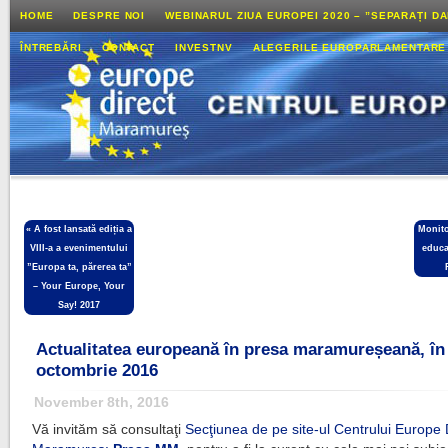
HOME
DESPRE NOI
WEBINARUL ZIUA EUROPEI 2020 – ”SEPARAȚI D
ÎNTREBĂRI
CONTACT
INVESTNV
ALEGERILE EUROPARLAMENTARE
«
A fost lansată ediția a
Monito
VIII-a a evenimentului
educa
”Europa ta, părerea ta”
– Your Europe, Your
Say! 2017
Actualitatea europeană în presa maramureșeană, în
octombrie 2016
November 8th, 2016
Vă invităm să consultaţi
Secţiunea de pe site-ul Centrului Europe 