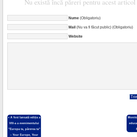
Nu există încă păreri pentru acest articol
Nume
(Obligatoriu)
Mail
(Nu va fi făcut public) (Obligatoriu)
Website
«
A fost lansată ediția a
Monito
VIII-a a evenimentului
educa
”Europa ta, părerea ta”
– Your Europe, Your