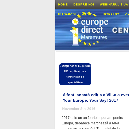
HOME
DESPRE NOI
WEBINARUL ZIUA
ÎNTREBĂRI
CONTACT
INVESTNV
A
«
Dicționar al bugetului
UE: explicații ale
termenilor de
specialitate
A fost lansată ediția a VIII-a a ev
Your Europe, Your Say! 2017
November 8th, 2016
2017 este un an foarte important pentru
Europa, deoarece marchează a 60-a
aniversare a semnării Tratatului de la