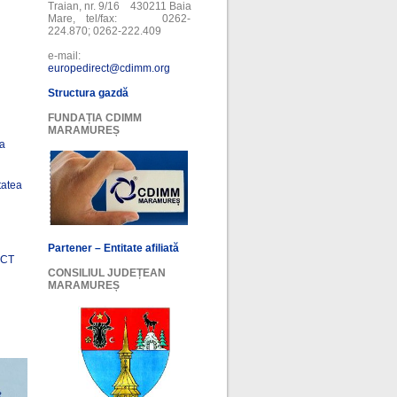
Traian, nr. 9/16 430211 Baia
Mare, tel/fax: 0262-
224.870; 0262-222.409
e-mail:
europedirect@cdimm.org
Structura gazdă
FUNDAȚIA CDIMM
MARAMUREȘ
ea
tatea
Partener – Entitate afiliată
ECT
CONSILIUL JUDEȚEAN
MARAMUREȘ