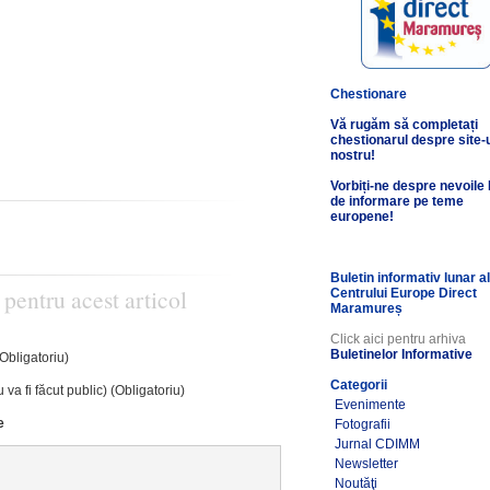
Chestionare
Vă rugăm să completați
chestionarul despre site-
nostru!
Vorbiți-ne despre nevoile
de informare pe teme
europene!
Buletin informativ lunar a
 pentru acest articol
Centrului Europe Direct
Maramureș
Click aici pentru arhiva
Buletinelor Informative
(Obligatoriu)
Categorii
 va fi făcut public) (Obligatoriu)
Evenimente
e
Fotografii
Jurnal CDIMM
Newsletter
Noutăţi