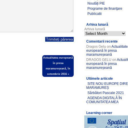
Noutăți PIE
Programe de finanţare
Publicatii
Arhiva lunară
Arhiva lunară
Comentarii recente
Dragos Gelu
on
Actualitat
europeană în presa
maramureșeană
Actualitatea europeană
DRAGOS GELU
on
Actuali
în presa
europeană în presa
maramureșeană
maramureșeană, în
octombrie 2016
»
Ultimele articole
SITE NOU EUROPE DIR
MARAMUREȘ
Sărbători Pascale 2021
AGENDA DIGITALĂ ÎN
COMUNITATEA MEA
Learning corner