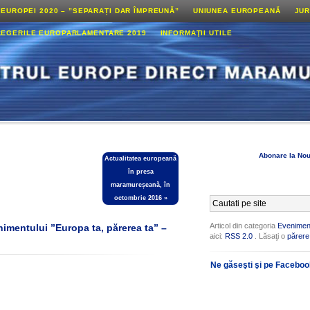
 EUROPEI 2020 – ”SEPARAȚI DAR ÎMPREUNĂ”
UNIUNEA EUROPEANĂ
JUR
LEGERILE EUROPARLAMENTARE 2019
INFORMAŢII UTILE
Abonare la Nou
Actualitatea europeană
în presa
maramureșeană, în
octombrie 2016
»
Articol din categoria
Evenimen
enimentului ”Europa ta, părerea ta” –
aici:
RSS 2.0
. Lăsaţi o
părere
Ne găseşti şi pe Facebo