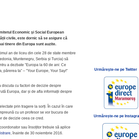
mitetul Economic şi Social European
ății civile, este dornic să se asigure că
 mai tinere din Europa sunt auzite.
ltimul an de liceu din cele 28 de state membre
cedonia, Muntenegru, Serbia și Turcia) să
entru a dezbate ”Europa la 60 de ani: Ce
Urmăreşte-ne pe Twitter
, părerea ta” – ”Your Europe, Your Say!”
 discuta cu factori de decizie despre
rută Europa, dar și de afla informații despre
electate prin tragere la sorți. În cazul în care
 împreună cu un profesor se vor bucura de
Urmărește-ne pe Instagr
or de decizie ceea ce cred.
 coordonator sau însoțitor trebuie să aplice
istrare
, înainte de 30 noiembrie 2016.