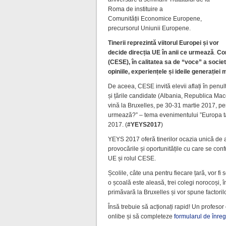
Roma de instituire a
Comunității Economice Europene,
precursorul Uniunii Europene.
Tinerii reprezintă viitorul Europei și vor
decide direcția UE în anii ce urmează
.
Co
(CESE), în calitatea sa de “voce” a societ
opiniile, experiențele și ideile generației
De aceea, CESE invită elevii aflați în penu
și țările candidate (Albania, Republica Ma
vină la Bruxelles, pe 30-31 martie 2017, p
urmează?” – tema evenimentului ”Europa ta
2017. (
#YEYS2017
)
YEYS 2017 oferă tinerilor ocazia unică de a
provocările și oportunitățile cu care se conf
UE și rolul CESE.
Școlile, câte una pentru fiecare țară, vor fi s
o școală este aleasă, trei colegi norocoși,
primăvară la Bruxelles și vor spune factoril
Însă trebuie să acționați rapid! Un profesor
onlibe și să completeze
formularul de înreg