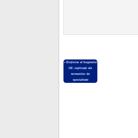
«
Dicționar al bugetului
UE: explicații ale
termenilor de
specialitate