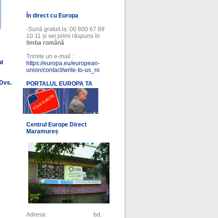
În direct cu Europa
-Sună gratuit la: 00 800 67 89
10 11 și vei primi răspuns în
limba română
Trimite un e-mail :
ul
https://europa.eu/european-
union/contact/write-to-us_ro
 Dvs.
PORTALUL EUROPA TA
l
Centrul Europe Direct
Maramureș
Adresa: bd.