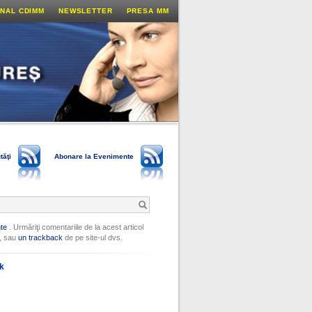
NAL CDIMM
NEWSLETTER
PRESA MM
tăţi
Abonare la Evenimente
te
. Urmăriţi comentariile de la acest articol
, sau
un trackback
de pe site-ul dvs.
ok