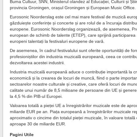
Buma Cultuur, SNN, Ministerul olandez al Educației, Culturii și Știin
provincia Groningen, orașul Groningen și European Music Office.
Eurosonic Noorderslag este cel mai mare festival de muzică eur
găzduiește conferințe și concerte și are rolul de a încuraja distribu
europene. Eurosonic Noorderslag organizează, de asemenea, P
european de schimb de talente (ETEP), care sprijină participarea ar
europeni talentați la festivaluri europene de vară.
De asemenea, în cadrul festivalului sunt oferite oportunități de fo
profesioniștilor din industria muzicală europeană, ceea ce contribu
dezvoltarea acestei industrii.
Industria muzicală europeană aduce o contribuție importantă la c
economică și la crearea de locuri de muncă, fiind o parte importa
sectoarelor noastre culturale și creative, care oferă locuri de mu
calitate unui număr de 8,5 milioane de persoane din UE și gener
la 4,5 % din PIB-ul Europei.
Valoarea totală a pieței UE a înregistrărilor muzicale este de apro
miliarde EUR pe an. Piața europeană a înregistrărilor muzicale re
aproximativ o cincime din totalul pieței muzicale, în valoare totală
aproape 30 de miliarde EUR.
Pagini Utile