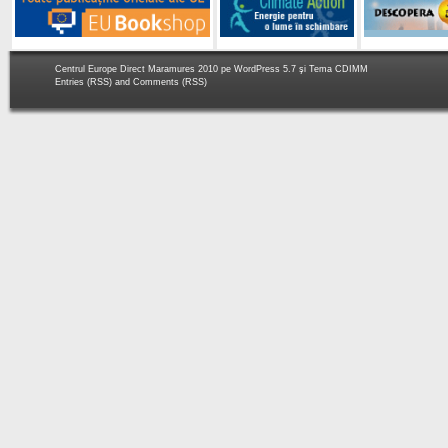
Centrul Europe Direct Maramures 2010 pe
WordPress 5.7
şi Tema
CDIMM
Entries (RSS)
and
Comments (RSS)