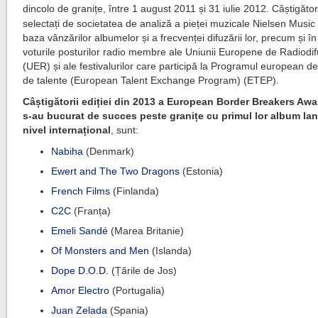
dincolo de granițe, între 1 august 2011 și 31 iulie 2012.
Câștigător
selectați de societatea de analiză a pieței muzicale Nielsen Music
baza vânzărilor albumelor și a frecvenței difuzării lor, precum și în
voturile posturilor radio membre ale Uniunii Europene de Radiodi
(UER) și ale festivalurilor care participă la Programul european d
de talente (European Talent Exchange Program) (ETEP).
Câștigătorii ediției din 2013 a European Border Breakers Awa
s-au bucurat de succes peste granițe cu primul lor album lan
nivel internațional
, sunt:
Nabiha
(Denmark)
Ewert and The Two Dragons
(Estonia)
French Films
(Finlanda)
C2C
(Franța)
Emeli Sandé
(Marea Britanie)
Of Monsters and Men
(Islanda)
Dope D.O.D.
(Țările de Jos)
Amor Electro
(Portugalia)
Juan Zelada
(Spania)