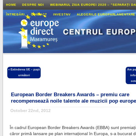
HOME
DESPRE NOI
WEBINARUL ZIUA EUROPEI 2020 – ”SEPARAȚI D
ÎNTREBĂRI
CONTACT
INVESTNV
ALEGERILE EUROPARLAMENTARE
«
Extinderea UE – paşii
Am pub
următori
info
oct
European Border Breakers Awards – premiu care
recompensează noile talente ale muzicii pop europ
October 22nd, 2012
În cadrul European Border Breakers Awards (EBBA) sunt premiați a
căror primă lansare pe plan internațional în Europa, s-a bucurat 