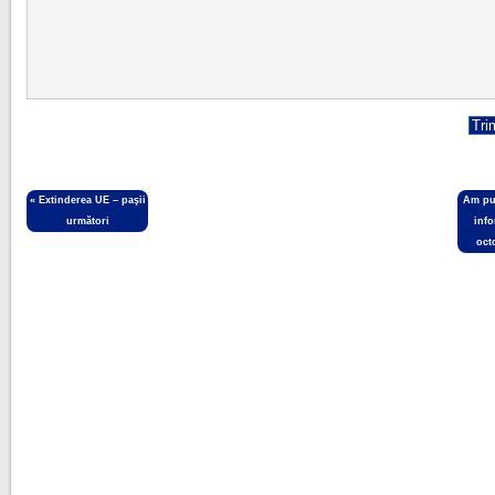
«
Extinderea UE – paşii
Am pub
următori
info
oct