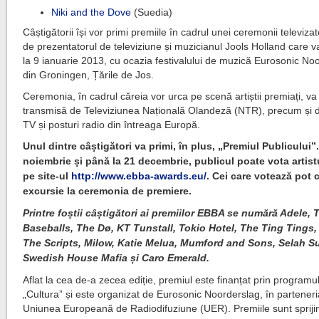
Niki and the Dove
(Suedia)
Câștigătorii își vor primi premiile în cadrul unei ceremonii televiza
de prezentatorul de televiziune și muzicianul Jools Holland care v
la 9 ianuarie 2013, cu ocazia festivalului de muzică Eurosonic No
din Groningen, Țările de Jos.
Ceremonia, în cadrul căreia vor urca pe scenă artiștii premiați, va 
transmisă de Televiziunea Națională Olandeză (NTR), precum și 
TV și posturi radio din întreaga Europă.
Unul dintre câștigători va primi, în plus, „Premiul Publicului”.
noiembrie și până la 21 decembrie, publicul poate vota artistu
pe site-ul
http://www.ebba-awards.eu/
. Cei care votează pot 
excursie la ceremonia de premiere.
Printre foștii câștigători ai premiilor EBBA se numără Adele, 
Baseballs, The Dø, KT Tunstall, Tokio Hotel, The Ting Tings,
The Scripts, Milow, Katie Melua, Mumford and Sons, Selah S
Swedish House Mafia și Caro Emerald.
Aflat la cea de-a zecea ediție, premiul este finanțat prin programu
„Cultura” și este organizat de Eurosonic Noorderslag, în parteneri
Uniunea Europeană de Radiodifuziune (UER). Premiile sunt sprijin