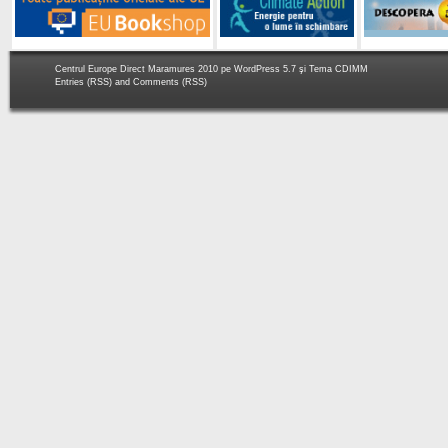
Centrul Europe Direct Maramures 2010 pe
WordPress 5.7
şi Tema
CDIMM
Entries (RSS)
and
Comments (RSS)