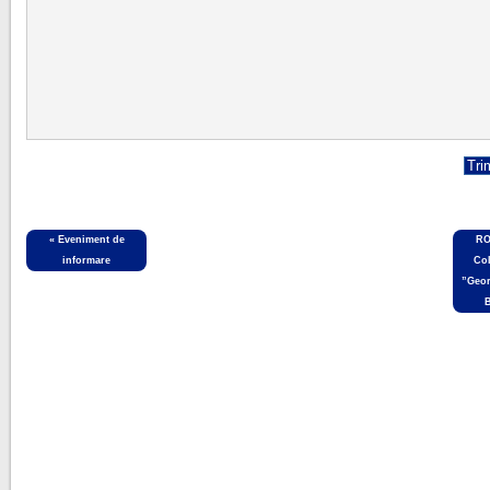
«
Eveniment de
RO
informare
Col
”Geor
B