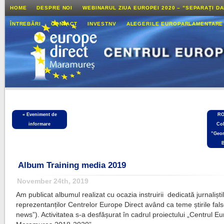
HOME
DESPRE NOI
WEBINARUL ZIUA EUROPEI 2020 – ”SEPARAȚI D
ÎNTREBĂRI
CONTACT
INVESTNV
ALEGERILE EUROPARLAMENTARE
«
Eveniment de
RO
informare
Col
”Geor
B
Album Training media 2019
November 24th, 2019
Am publicat albumul realizat cu ocazia instruirii dedicată jurnaliștil
reprezentanților Centrelor Europe Direct având ca teme știrile fals
news”). Activitatea s-a desfășurat în cadrul proiectului „Centrul E