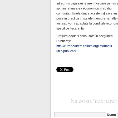
întreprins deja sau le are în vedere pentru 
sprijini relansarea economică în spaţiul
comunitar. Unele dintre aceste iniţiative au 
puse în practică în statele membre, iar alte
fost sau vor fi adaptate la condiţiile econo
specifice fiecărei ţări.
Broşura poate fi consultată în secţiunea
Publicaţii
:
http://europedirect.cdimm.org/informatii-
utile/publicatii
Nu există încă păreri
Nume