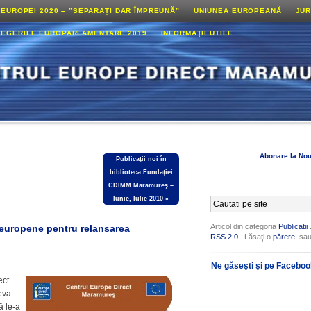
 EUROPEI 2020 – ”SEPARAȚI DAR ÎMPREUNĂ”
UNIUNEA EUROPEANĂ
JUR
LEGERILE EUROPARLAMENTARE 2019
INFORMAŢII UTILE
Abonare la Nou
Publicaţii noi în
biblioteca Fundaţiei
CDIMM Maramureş –
Iunie, Iulie 2010
»
Articol din categoria
Publicatii
.
 europene pentru relansarea
RSS 2.0
. Lăsaţi o
părere
, sa
Ne găseşti şi pe Facebo
ect
eva
ă le-a