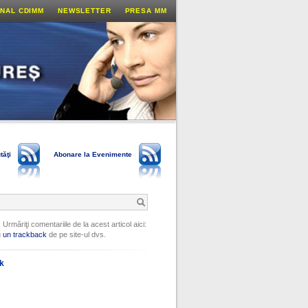
NAL CDIMM
NEWSLETTER
PRESA MM
tăţi
Abonare la Evenimente
 Urmăriţi comentariile de la acest articol aici:
u
un trackback
de pe site-ul dvs.
ok