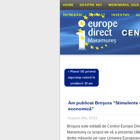
HOME
DESPRE NOI
WEBINARUL ZIUA
ÎNTREBĂRI
CONTACT
INVESTNV
A
«
Planul UE privind
siguranţa rutieră în
următorii 10 ani
Am publicat Broşura “Stimulente
economică”
August 9th, 2010
Broşura este editată de Centrul Europe Dir
Maramureş cu scopul de vă a prezenta cât
dintre măsurile pe care Uniunea European