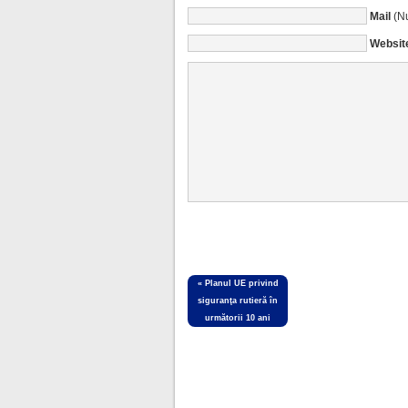
Mail
(Nu
Websit
«
Planul UE privind
siguranţa rutieră în
următorii 10 ani