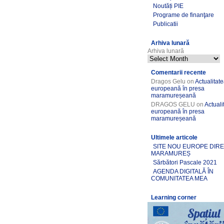
Noutăți PIE
Programe de finanţare
Publicatii
Arhiva lunară
Arhiva lunară
Comentarii recente
Dragos Gelu
on
Actualitat
europeană în presa
maramureșeană
DRAGOS GELU
on
Actuali
europeană în presa
maramureșeană
Ultimele articole
SITE NOU EUROPE DIR
MARAMUREȘ
Sărbători Pascale 2021
AGENDA DIGITALĂ ÎN
COMUNITATEA MEA
Learning corner