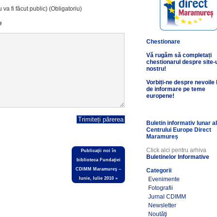
 va fi făcut public) (Obligatoriu)
e
Chestionare
Vă rugăm să completați
chestionarul despre site-
nostru!
Vorbiți-ne despre nevoile
de informare pe teme
europene!
Buletin informativ lunar a
Centrului Europe Direct
Maramureș
Click aici pentru arhiva
Publicaţii noi în
Buletinelor Informative
biblioteca Fundaţiei
CDIMM Maramureş –
Categorii
Iunie, Iulie 2010
»
Evenimente
Fotografii
Jurnal CDIMM
Newsletter
Noutăţi