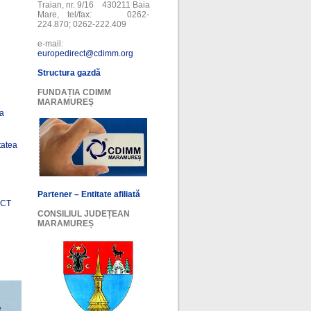
Traian, nr. 9/16 430211 Baia
Mare, tel/fax: 0262-
224.870; 0262-222.409
e-mail:
europedirect@cdimm.org
Structura gazdă
FUNDAȚIA CDIMM
MARAMUREȘ
ea
tatea
Partener – Entitate afiliată
ECT
CONSILIUL JUDEȚEAN
MARAMUREȘ