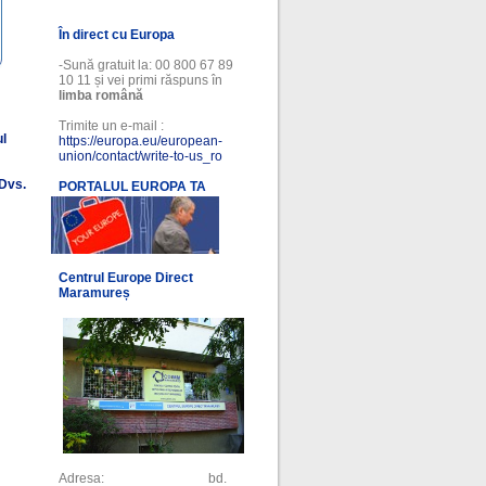
În direct cu Europa
-Sună gratuit la: 00 800 67 89
10 11 și vei primi răspuns în
limba română
Trimite un e-mail :
ul
https://europa.eu/european-
union/contact/write-to-us_ro
 Dvs.
PORTALUL EUROPA TA
l
Centrul Europe Direct
Maramureș
Adresa: bd.