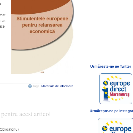
a
fost
le au
mice
Urmăreşte-ne pe Twitter
Tags:
Materiale de informare
.
Urmărește-ne pe Instagr
 pentru acest articol
(Obligatoriu)