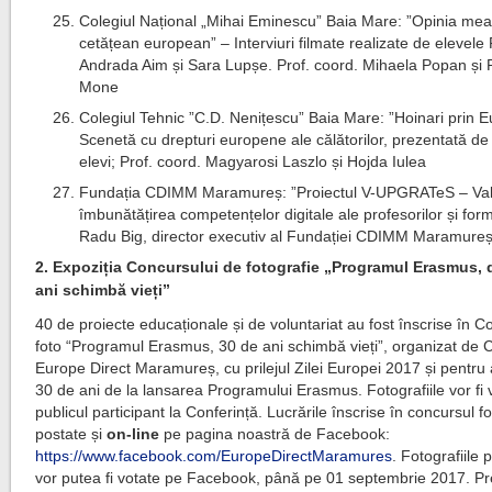
Colegiul Național „Mihai Eminescu” Baia Mare: ”Opinia me
cetățean european” – Interviuri filmate realizate de elevele
Andrada Aim și Sara Lupșe. Prof. coord. Mihaela Popan și 
Mone
Colegiul Tehnic ”C.D. Nenițescu” Baia Mare: ”Hoinari prin 
Scenetă cu drepturi europene ale călătorilor, prezentată de
elevi; Prof. coord. Magyarosi Laszlo și Hojda Iulea
Fundația CDIMM Maramureș: ”Proiectul V-UPGRATeS – Vali
îmbunătățirea competențelor digitale ale profesorilor și form
Radu Big, director executiv al Fundației CDIMM Maramureș
2. Expoziția Concursului de fotografie „Programul Erasmus, 
ani schimbă vieți”
40 de proiecte educaționale și de voluntariat au fost înscrise în C
foto “Programul Erasmus, 30 de ani schimbă vieți”, organizat de 
Europe Direct Maramureș, cu prilejul Zilei Europei 2017 și pentru
30 de ani de la lansarea Programului Erasmus. Fotografiile vor fi 
publicul participant la Conferință. Lucrările înscrise în concursul f
postate și
on-line
pe pagina noastră de Facebook:
https://www.facebook.com/EuropeDirectMaramures
. Fotografiile 
vor putea fi votate pe Facebook, până pe 01 septembrie 2017. P