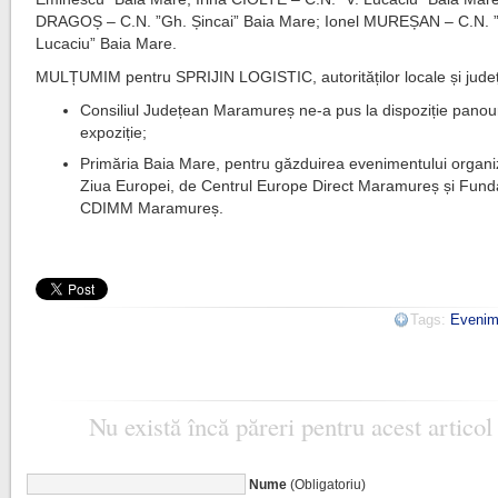
DRAGOȘ – C.N. ”Gh. Șincai” Baia Mare; Ionel MUREȘAN – C.N. ”
Lucaciu” Baia Mare.
MULȚUMIM pentru SPRIJIN LOGISTIC, autorităților locale și jude
Consiliul Județean Maramureș ne-a pus la dispoziție panour
expoziție;
Primăria Baia Mare, pentru găzduirea evenimentului organi
Ziua Europei, de Centrul Europe Direct Maramureș și Fund
CDIMM Maramureș.
Tags:
Evenim
Nu există încă păreri pentru acest articol
Nume
(Obligatoriu)