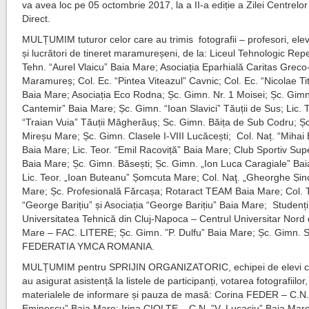
va avea loc pe 05 octombrie 2017, la a II-a ediție a Zilei Centrelo
Direct.
MULȚUMIM tuturor celor care au trimis fotografii – profesori, elevi
și lucrători de tineret maramureșeni, de la: Liceul Tehnologic Rep
Tehn. “Aurel Vlaicu” Baia Mare; Asociația Eparhială Caritas Greco
Maramureș; Col. Ec. “Pintea Viteazul” Cavnic; Col. Ec. “Nicolae Ti
Baia Mare; Asociația Eco Rodna; Șc. Gimn. Nr. 1 Moisei; Șc. Gimn.
Cantemir” Baia Mare; Șc. Gimn. “Ioan Slavici” Tăuții de Sus; Lic. 
“Traian Vuia” Tăuții Măgherăuș; Sc. Gimn. Băița de Sub Codru; Ș
Mireșu Mare; Șc. Gimn. Clasele I-VIII Lucăcești; Col. Naț. “Miha
Baia Mare; Lic. Teor. “Emil Racoviță” Baia Mare; Club Sportiv Sup
Baia Mare; Șc. Gimn. Băsești; Șc. Gimn. „Ion Luca Caragiale” Ba
Lic. Teor. „Ioan Buteanu” Șomcuta Mare; Col. Naţ. „Gheorghe Ṣin
Mare; Șc. Profesională Fărcașa; Rotaract TEAM Baia Mare; Col. 
“George Barițiu” și Asociația “George Barițiu” Baia Mare; Studenți
Universitatea Tehnică din Cluj-Napoca – Centrul Universitar Nord 
Mare – FAC. LITERE; Șc. Gimn. ”P. Dulfu” Baia Mare; Șc. Gimn. 
FEDERATIA YMCA ROMANIA.
MULȚUMIM pentru SPRIJIN ORGANIZATORIC, echipei de elevi c
au asigurat asistență la listele de participanți, votarea fotografiilor
materialele de informare și pauza de masă: Corina FEDER – C.N.
Eminescu” Baia Mare; Irina CIOLTE – C.N. ”V. Lucaciu” Baia Mare