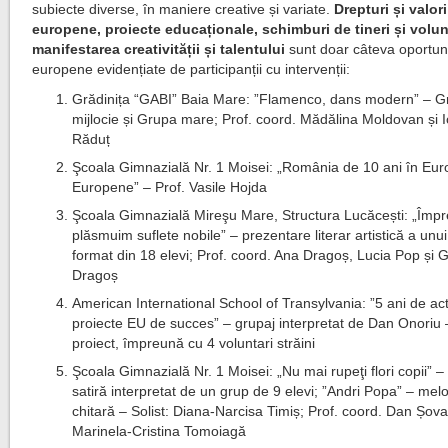
subiecte diverse, în maniere creative și variate.
Drepturi și valori
europene, proiecte educaționale, schimburi de tineri și volunt
manifestarea creativității și talentului
sunt doar câteva oportuni
europene evidențiate de participanții cu intervenții:
Grădinița “GABI” Baia Mare: ”Flamenco, dans modern” – 
mijlocie și Grupa mare; Prof. coord. Mădălina Moldovan și 
Răduț
Şcoala Gimnazială Nr. 1 Moisei: „România de 10 ani în Euro
Europene” – Prof. Vasile Hojda
Şcoala Gimnazială Mireşu Mare, Structura Lucăcești: „Împ
plăsmuim suflete nobile” – prezentare literar artistică a unu
format din 18 elevi; Prof. coord. Ana Dragoș, Lucia Pop și 
Dragoș
American International School of Transylvania: ”5 ani de act
proiecte EU de succes” – grupaj interpretat de Dan Onoriu 
proiect, împreună cu 4 voluntari străini
Şcoala Gimnazială Nr. 1 Moisei: „Nu mai rupeţi flori copii” 
satiră interpretat de un grup de 9 elevi; ”Andri Popa” – melo
chitară – Solist: Diana-Narcisa Timiș; Prof. coord. Dan Șova
Marinela-Cristina Tomoiagă