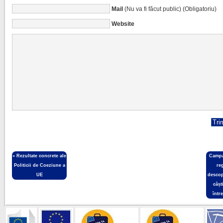
Mail
(Nu va fi făcut public) (Obligatoriu)
Website
«
Rezultate concrete ale
Campa
Politicii de Coeziune a
re
UE
descop
câșt
într