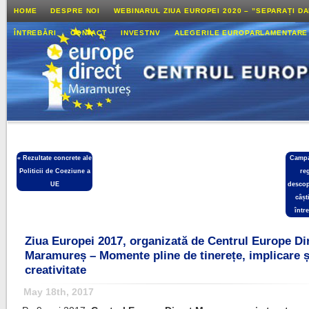
HOME
DESPRE NOI
WEBINARUL ZIUA EUROPEI 2020 – ”SEPARAȚI D
ÎNTREBĂRI
CONTACT
INVESTNV
ALEGERILE EUROPARLAMENTARE
«
Rezultate concrete ale
Campa
Politicii de Coeziune a
re
UE
descop
câșt
într
Ziua Europei 2017, organizată de Centrul Europe Di
Maramureș – Momente pline de tinerețe, implicare ș
creativitate
May 18th, 2017