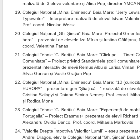
realizată de 3 eleve voluntare și Alina Pop, director YMCA
Colegiul Național „Mihai Eminescu” Baia Mare: ”Jerry Lewis
Typewriter” – Interpretare realizată de elevul Istvan-Valenti
Prof. coord. Nicolae Weisz
Colegiul Național „Gh. Șincai” Baia Mare: Proiectul Greenfe
hero” – prezentat de elevele Iza Mîrza și Iustina Gălățanu; 
coord. Valentina Panas
Colegiul Tehnic ”G. Barițiu” Baia Mare: “Click pe … Tineri Co
Comunitate” – Proiect privind Standardele școlii comunitare
prezentat interactiv de elevii Remus Albu și Larisa Viman. P
Silvia Gurzun și Vasile Grațian Pop
Colegiul Național „Mihai Eminescu” Baia Mare: “10 (curiozită
EUROPA” – prezentare gen ”Știați că…” realizată de elevel
Cristina Szilagyi și Daiana Simina Nemeș. Prof. coord. Mih
și Rodica Mone
Colegiul Tehnic ”G. Barițiu” Baia Mare: ”Experiență de mobil
Portugalia” – Proiect Erasmus+ prezentat de elevii Richard 
Alexandru Ovidiu Danco. Prof. coord. Mihaela Markovits
”Valorile Drepte Împotriva Valorilor Lumii” – eseu prezentat
Andrei Dragoș, elev la Colegiul Național ”Gh. Șincai” Baia 