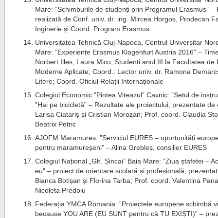
Mare: ”Schimburile de studenți prin Programul Erasmus” –
realizată de Conf. univ. dr. ing. Mircea Horgoș, Prodecan F
Inginerie și Coord. Program Erasmus
Universitatea Tehnică Cluj-Napoca, Centrul Universitar Nor
Mare: ”Experiențe Erasmus Klagenfurt Austria 2016” – Time
Norbert Illes, Laura Micu, Studenți anul III la Facultatea de
Moderne Aplicate; Coord.: Lector univ. dr. Ramona Demarc
Litere; Coord. Oficiul Relații Internaționale
Colegiul Economic ”Pintea Viteazul” Cavnic: ”Setul de inst
”Hai pe bicicletă” – Rezultate ale proiectului, prezentate de 
Larisa Ciatariș și Cristian Morozan; Prof. coord. Claudia Sto
Beatrix Petric
AJOFM Maramureș: ”Serviciul EURES – oportunități europ
pentru maramureșeni” – Alina Grebleș, consilier EURES
Colegiul Național „Gh. Șincai” Baia Mare: ”Ziua ștafetei – 
eu” – proiect de orientare școlară și profesională, prezenta
Bianca Botișan și Florina Tarba; Prof. coord. Valentina Pana
Nicoleta Predoiu
Federația YMCA Romania: ”Proiectele europene schimbă vi
because YOU ARE (EU SUNT pentru că TU EXIȘTI)” – pre