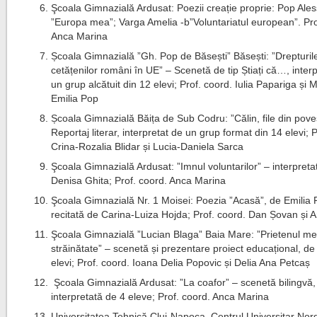
Şcoala Gimnazială Ardusat: Poezii creație proprie: Pop Ales
”Europa mea”; Varga Amelia -b”Voluntariatul european”. Pro
Anca Marina
Școala Gimnazială ”Gh. Pop de Băsești” Băsești: ”Drepturil
cetățenilor români în UE” – Scenetă de tip Știați că…, inter
un grup alcătuit din 12 elevi; Prof. coord. Iulia Papariga și M
Emilia Pop
Școala Gimnazială Băița de Sub Codru: ”Călin, file din pove
Reportaj literar, interpretat de un grup format din 14 elevi; 
Crina-Rozalia Blidar și Lucia-Daniela Sarca
Şcoala Gimnazială Ardusat: ”Imnul voluntarilor” – interpreta
Denisa Ghita; Prof. coord. Anca Marina
Şcoala Gimnazială Nr. 1 Moisei: Poezia ”Acasă”, de Emilia 
recitată de Carina-Luiza Hojda; Prof. coord. Dan Șovan și 
Şcoala Gimnazială ”Lucian Blaga” Baia Mare: ”Prietenul me
străinătate” – scenetă și prezentare proiect educațional, de
elevi; Prof. coord. Ioana Delia Popovic și Delia Ana Petcaș
Şcoala Gimnazială Ardusat: ”La coafor” – scenetă bilingvă,
interpretată de 4 eleve; Prof. coord. Anca Marina
Universitatea Tehnică Cluj-Napoca, Centrul Universitar Nor