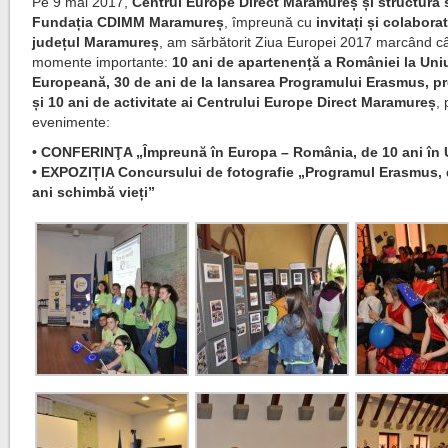
Pe 9 mai 2017,
Centrul Europe Direct Maramureș și structura
Fundația CDIMM Maramureș
, împreună cu
invitați și colabora
județul Maramureș
, am sărbătorit Ziua Europei 2017 marcând c
momente importante:
10 ani de apartenență a României la Un
Europeană, 30 de ani de la lansarea Programului Erasmus, 
și 10 ani de activitate ai Centrului Europe Direct Maramureș
, 
evenimente:
• CONFERINŢA „Împreună în Europa – România, de 10 ani în
• EXPOZIȚIA Concursului de fotografie „Programul Erasmus, 
ani schimbă vieți”