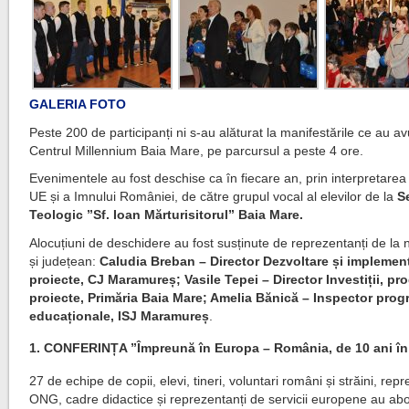
GALERIA FOTO
Peste 200 de participanți ni s-au alăturat la manifestările ce au avu
Centrul Millennium Baia Mare, pe parcursul a peste 4 ore.
Evenimentele au fost deschise ca în fiecare an, prin interpretarea
UE și a Imnului României, de către grupul vocal al elevilor de la
S
Teologic ”Sf. Ioan Mărturisitorul” Baia Mare.
Alocuțiuni de deschidere au fost susținute de reprezentanți de la n
și județean:
Caludia Breban – Director Dezvoltare și implemen
proiecte, CJ Maramureș; Vasile Tepei – Director Investiții, pr
proiecte, Primăria Baia Mare; Amelia Bănică – Inspector pro
educaționale, ISJ Maramureș
.
1. CONFERINȚA ”Împreună în Europa – România, de 10 ani î
27 de echipe de copii, elevi, tineri, voluntari români și străini, rep
ONG, cadre didactice și reprezentanți de servicii europene au ab