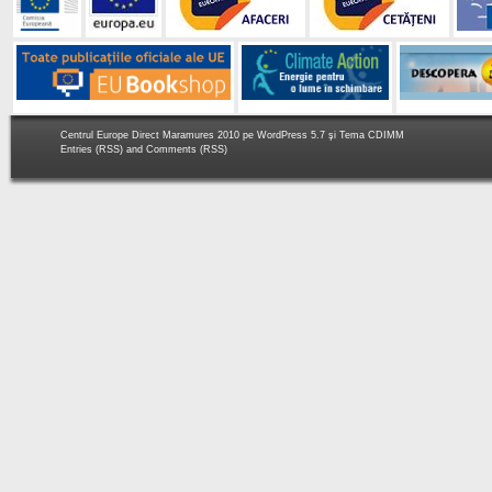
Centrul Europe Direct Maramures 2010 pe
WordPress 5.7
şi Tema
CDIMM
Entries (RSS)
and
Comments (RSS)