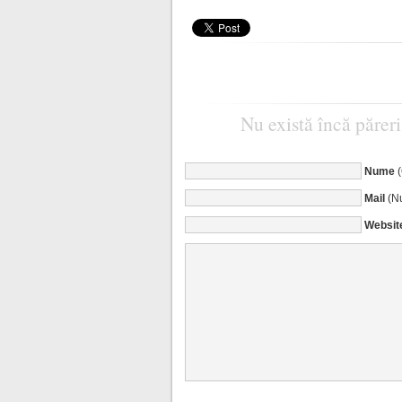
Nu există încă păreri
Nume
Mail
(Nu
Websit