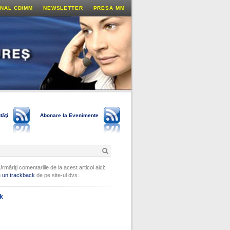
NAL CDIMM
NEWSLETTER
PRESA MM
tăţi
Abonare la Evenimente
Urmăriţi comentariile de la acest articol aici:
u
un trackback
de pe site-ul dvs.
ok