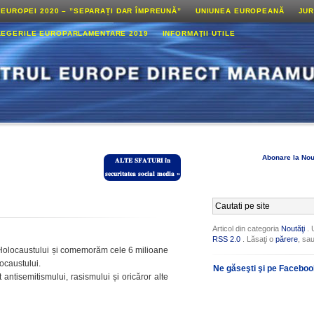
 EUROPEI 2020 – ”SEPARAȚI DAR ÎMPREUNĂ”
UNIUNEA EUROPEANĂ
JUR
LEGERILE EUROPARLAMENTARE 2019
INFORMAŢII UTILE
Abonare la Nou
𝐀𝐋𝐓𝐄 𝐒𝐅𝐀𝐓𝐔𝐑𝐈 𝐢̂𝐧
𝐬𝐞𝐜𝐮𝐫𝐢𝐭𝐚𝐭𝐞𝐚 𝐬𝐨𝐜𝐢𝐚𝐥 𝐦𝐞𝐝𝐢𝐚
»
Articol din categoria
Noutăţi
. 
RSS 2.0
. Lăsaţi o
părere
, sa
 Holocaustului și comemorăm cele 6 milioane
locaustului.
Ne găseşti şi pe Facebo
isemitismului, rasismului și oricăror alte