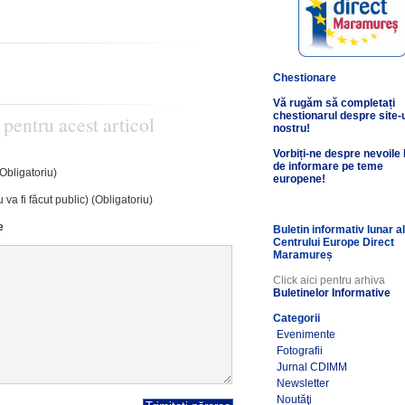
Chestionare
Vă rugăm să completați
chestionarul despre site-
 pentru acest articol
nostru!
Vorbiți-ne despre nevoile
de informare pe teme
(Obligatoriu)
europene!
 va fi făcut public) (Obligatoriu)
e
Buletin informativ lunar a
Centrului Europe Direct
Maramureș
Click aici pentru arhiva
Buletinelor Informative
Categorii
Evenimente
Fotografii
Jurnal CDIMM
Newsletter
Noutăţi