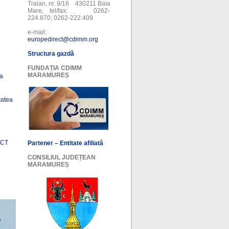
Traian, nr. 9/16 430211 Baia
Mare, tel/fax: 0262-
224.870; 0262-222.409
e-mail:
europedirect@cdimm.org
Structura gazdă
FUNDAȚIA CDIMM
MARAMUREȘ
ea
tatea
ECT
Partener – Entitate afiliată
CONSILIUL JUDEȚEAN
MARAMUREȘ