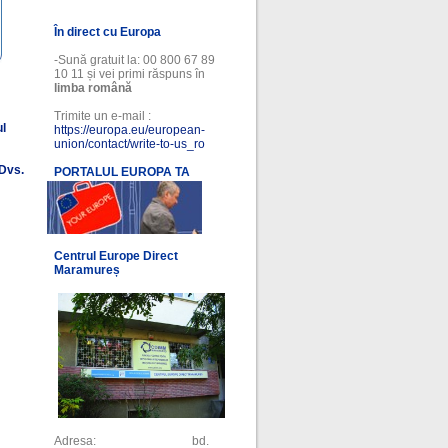
În direct cu Europa
-Sună gratuit la: 00 800 67 89
10 11 și vei primi răspuns în
limba română
Trimite un e-mail :
ul
https://europa.eu/european-
union/contact/write-to-us_ro
 Dvs.
PORTALUL EUROPA TA
l
Centrul Europe Direct
Maramureș
Adresa: bd.