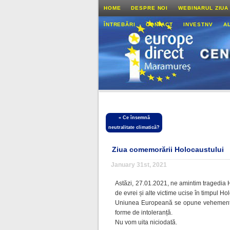
HOME
DESPRE NOI
WEBINARUL ZIUA
ÎNTREBĂRI
CONTACT
INVESTNV
A
«
Ce însemnă
neutralitate climatică?
Ziua comemorării Holocaustului
January 31st, 2021
Astăzi, 27.01.2021, ne amintim tragedia
de evrei și alte victime ucise în timpul Ho
Uniunea Europeană se opune vehement ant
forme de intoleranță.
Nu vom uita niciodată.