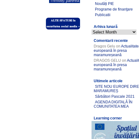
Noutăți PIE
Programe de finanţare
Publicatii
𝐀𝐋𝐓𝐄 𝐒𝐅𝐀𝐓𝐔𝐑𝐈 𝐢̂𝐧
Arhiva lunară
𝐬𝐞𝐜𝐮𝐫𝐢𝐭𝐚𝐭𝐞𝐚 𝐬𝐨𝐜𝐢𝐚𝐥 𝐦𝐞𝐝𝐢𝐚
»
Comentarii recente
Dragos Gelu
on
Actualitat
europeană în presa
maramureșeană
DRAGOS GELU
on
Actuali
europeană în presa
maramureșeană
Ultimele articole
SITE NOU EUROPE DIR
MARAMUREȘ
Sărbători Pascale 2021
AGENDA DIGITALĂ ÎN
COMUNITATEA MEA
Learning corner