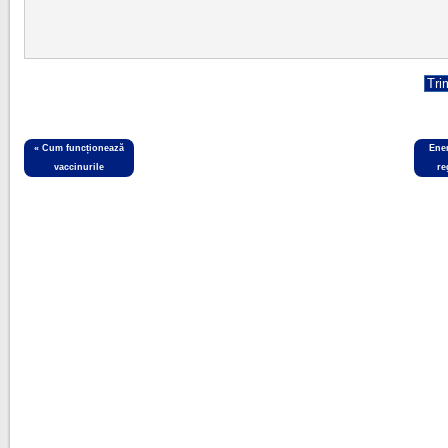
«
Cum funcționează
Ener
vaccinurile
re