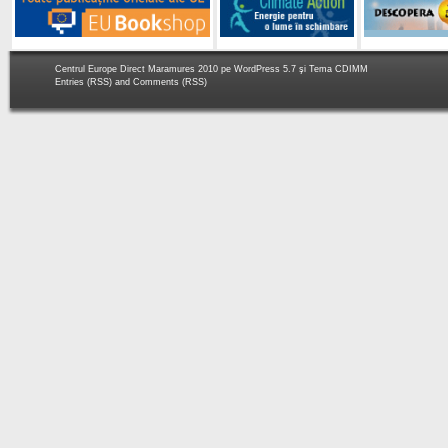
Centrul Europe Direct Maramures 2010 pe
WordPress 5.7
şi Tema
CDIMM
Entries (RSS)
and
Comments (RSS)