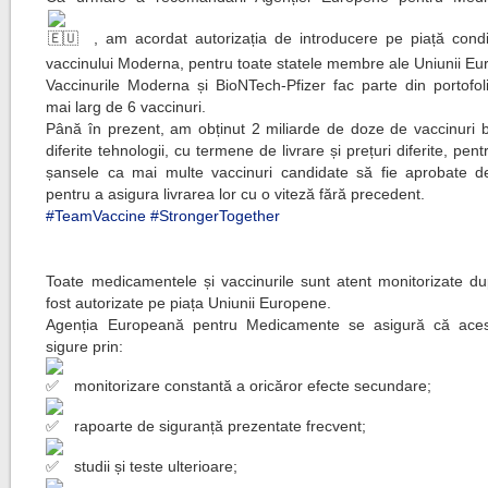
, am acordat autorizația de introducere pe piață condit
vaccinului Moderna, pentru toate statele membre ale Uniunii Eu
Vaccinurile Moderna și BioNTech-Pfizer fac parte din portofol
mai larg de 6 vaccinuri.
Până în prezent, am obținut 2 miliarde de doze de vaccinuri
diferite tehnologii, cu termene de livrare și prețuri diferite, pen
șansele ca mai multe vaccinuri candidate să fie aprobate d
pentru a asigura livrarea lor cu o viteză fără precedent.
#TeamVaccine
#StrongerTogether
Toate medicamentele și vaccinurile sunt atent monitorizate d
fost autorizate pe piața Uniunii Europene.
Agenția Europeană pentru Medicamente se asigură că aces
sigure prin:
monitorizare constantă a oricăror efecte secundare;
rapoarte de siguranță prezentate frecvent;
studii și teste ulterioare;