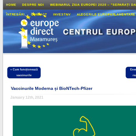
HOME
DESPRE NOI
WEBINARUL ZIUA EUROPEI 2020 – ”SEPARAȚI D
ÎNTREBĂRI
CONTACT
INVESTNV
ALEGERILE EUROPARLAMENTARE
«
Cum funcționează
Ener
vaccinurile
re
Vaccinurile Moderna și BioNTech-Pfizer
January 12th, 2021