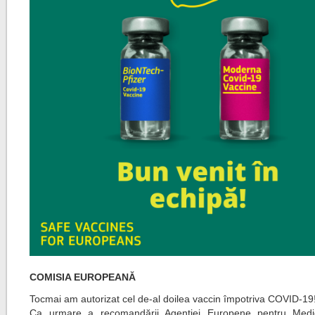
COMISIA EUROPEANĂ
Tocmai am autorizat cel de-al doilea vaccin împotriva COVID-19
Ca urmare a recomandării Agenției Europene pentru Med