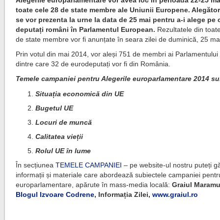
Alegerile europarlamentare vor avea loc în perioada 22-25 ma
toate cele 28 de state membre ale Uniunii Europene. Alegător
se vor prezenta la urne la data de 25 mai pentru a-i alege pe 
deputați români în Parlamentul European.
Rezultatele din toat
de state membre vor fi anunțate în seara zilei de duminică, 25 ma
Prin votul din mai 2014, vor aleși 751 de membri ai Parlamentulu
dintre care 32 de eurodeputați vor fi din România.
Temele campaniei pentru Alegerile europarlamentare 2014 su
Situația economică din UE
Bugetul UE
Locuri de muncă
Calitatea vieții
Rolul UE în lume
În secțiunea
TEMELE CAMPANIEI
– pe website-ul nostru puteți g
informații și materiale care abordează subiectele campaniei pentr
europarlamentare, apărute în mass-media locală:
Graiul Maramu
Blogul Izvoare Codrene
, Informația Zilei,
www.graiul.ro