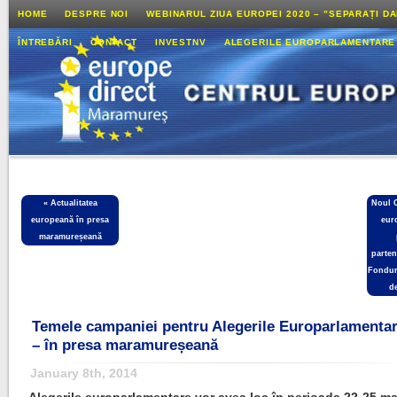
HOME
DESPRE NOI
WEBINARUL ZIUA EUROPEI 2020 – ”SEPARAȚI D
ÎNTREBĂRI
CONTACT
INVESTNV
ALEGERILE EUROPARLAMENTARE
«
Actualitatea
Noul 
europeană în presa
eur
maramureșeană
parten
Fonduri
de
Temele campaniei pentru Alegerile Europarlamenta
– în presa maramureșeană
January 8th, 2014