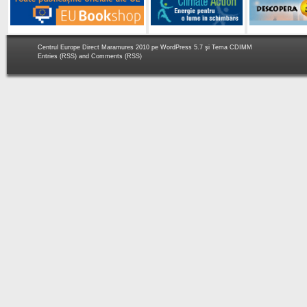
Centrul Europe Direct Maramures 2010 pe
WordPress 5.7
şi Tema
CDIMM
Entries (RSS)
and
Comments (RSS)