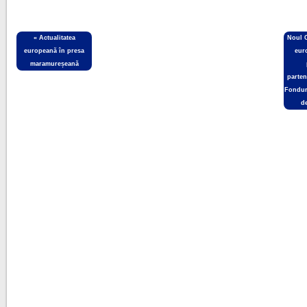
«
Actualitatea
Noul 
europeană în presa
eur
maramureșeană
parten
Fonduri
de