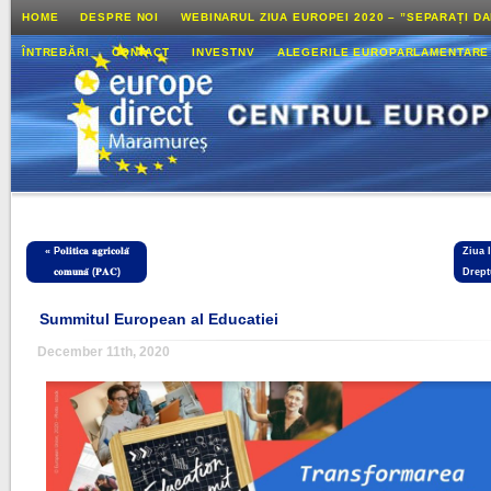
HOME
DESPRE NOI
WEBINARUL ZIUA EUROPEI 2020 – ”SEPARAȚI D
ÎNTREBĂRI
CONTACT
INVESTNV
ALEGERILE EUROPARLAMENTARE
«
P𝐨𝐥𝐢𝐭𝐢𝐜𝐚 𝐚𝐠𝐫𝐢𝐜𝐨𝐥𝐚̆
Ziua 
𝐜𝐨𝐦𝐮𝐧𝐚̆ (𝐏𝐀𝐂)
Drept
Summitul European al Educatiei
December 11th, 2020