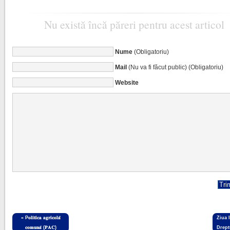
Nu există încă păreri pentru acest articol
Nume
(Obligatoriu)
Mail
(Nu va fi făcut public) (Obligatoriu)
Website
«
P𝐨𝐥𝐢𝐭𝐢𝐜𝐚 𝐚𝐠𝐫𝐢𝐜𝐨𝐥𝐚̆
Ziua 
𝐜𝐨𝐦𝐮𝐧𝐚̆ (𝐏𝐀𝐂)
Drept