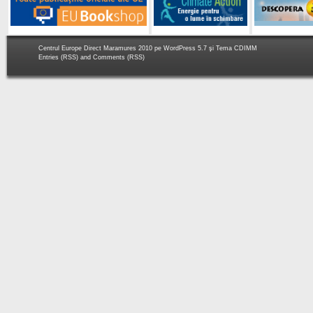
Centrul Europe Direct Maramures 2010 pe
WordPress 5.7
şi Tema
CDIMM
Entries (RSS)
and
Comments (RSS)