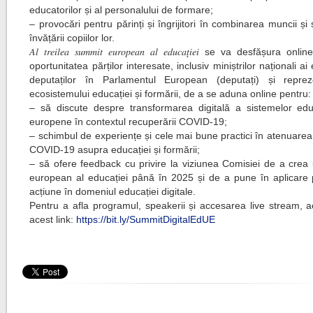
educatorilor și al personalului de formare;
– provocări pentru părinți și îngrijitori în combinarea muncii și s
învățării copiilor lor.
𝐴𝑙 𝑡𝑟𝑒𝑖𝑙𝑒𝑎 𝑠𝑢𝑚𝑚𝑖𝑡 𝑒𝑢𝑟𝑜𝑝𝑒𝑎𝑛 𝑎𝑙 𝑒𝑑𝑢𝑐𝑎𝑡̦𝑖𝑒𝑖 se va desfășura o
oportunitatea părților interesate, inclusiv miniștrilor naționali ai 
deputaților în Parlamentul European (deputați) și repreze
ecosistemului educației și formării, de a se aduna online pentru:
– să discute despre transformarea digitală a sistemelor edu
europene în contextul recuperării COVID-19;
– schimbul de experiențe și cele mai bune practici în atenuarea
COVID-19 asupra educației și formării;
– să ofere feedback cu privire la viziunea Comisiei de a crea 
european al educației până în 2025 și de a pune în aplicare 
acțiune în domeniul educației digitale.
Pentru a afla programul, speakerii și accesarea live stream, 
acest link:
https://bit.ly/SummitDigitalEdUE