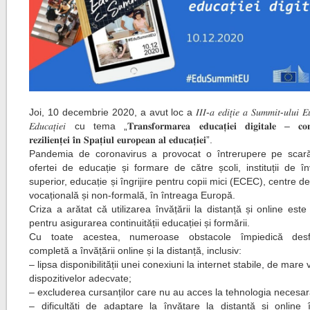
Joi, 10 decembrie 2020, a avut loc a 𝐼𝐼𝐼-𝑎 𝑒𝑑𝑖𝑡̦𝑖𝑒 𝑎 𝑆𝑢𝑚𝑚𝑖𝑡-𝑢𝑙𝑢𝑖 𝐸𝑢𝑟
𝐸𝑑𝑢𝑐𝑎𝑡̦𝑖𝑒𝑖 cu tema „𝐓𝐫𝐚𝐧𝐬𝐟𝐨𝐫𝐦𝐚𝐫𝐞𝐚 𝐞𝐝𝐮𝐜𝐚𝐭̦𝐢𝐞𝐢 𝐝𝐢𝐠𝐢𝐭𝐚𝐥𝐞 – 𝐜𝐨𝐧𝐬
𝐫𝐞𝐳𝐢𝐥𝐢𝐞𝐧𝐭̦𝐞𝐢 𝐢̂𝐧 𝐒𝐩𝐚𝐭̦𝐢𝐮𝐥 𝐞𝐮𝐫𝐨𝐩𝐞𝐚𝐧 𝐚𝐥 𝐞𝐝𝐮𝐜𝐚𝐭̦𝐢𝐞𝐢”.
Pandemia de coronavirus a provocat o întrerupere pe scar
ofertei de educație și formare de către școli, instituții de î
superior, educație și îngrijire pentru copii mici (ECEC), centre d
vocațională și non-formală, în întreaga Europă.
Criza a arătat că utilizarea învățării la distanță și online este
pentru asigurarea continuității educației și formării.
Cu toate acestea, numeroase obstacole împiedică desf
completă a învățării online și la distanță, inclusiv:
– lipsa disponibilității unei conexiuni la internet stabile, de mare 
dispozitivelor adecvate;
– excluderea cursanților care nu au acces la tehnologia necesar
– dificultăți de adaptare la învățare la distanță și online 