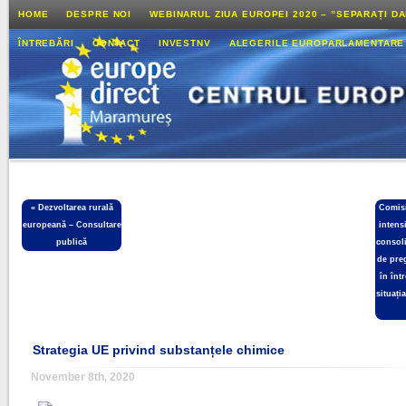
HOME
DESPRE NOI
WEBINARUL ZIUA EUROPEI 2020 – ”SEPARAȚI D
ÎNTREBĂRI
CONTACT
INVESTNV
ALEGERILE EUROPARLAMENTARE
«
Dezvoltarea rurală
Comisi
europeană – Consultare
intensi
publică
consol
de pre
în înt
situați
Strategia UE privind substanțele chimice
November 8th, 2020