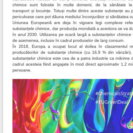
chimice sunt folosite în multe domenii, de la sănătate la
transport și locuințe. Totuși multe dintre aceste substanțe au p
periculoase care pot dăuna mediului înconjurător și sănătatea o
Uniunea Europeană are deja în vigoare legi complexe refer
substanțele chimice, dar producția mondială a acestora se va d
în anul 2030. Utilizarea pe scară largă a substanțelor chimice
de asemenea, inclusiv în cadrul produselor de larg consum.
În 2018, Europa a ocupat locul al doilea în clasamentul m
producătorilor de substanțe chimice (cu 16,9 % din vânzări). 
substanțelor chimice este cea de a patra industrie ca mărime d
cadrul acesteia fiind angajate în mod direct aproximativ 1,2 m
persoane.