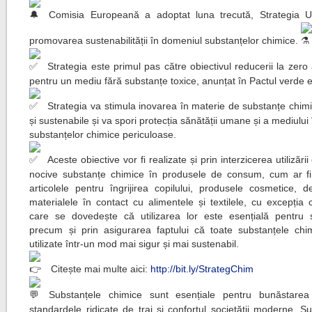
Comisia Europeană a adoptat luna trecută, Strategia 
promovarea sustenabilității în domeniul substanțelor chimice.
Strategia este primul pas către obiectivul reducerii la zero 
pentru un mediu fără substanțe toxice, anunțat în Pactul verde
Strategia va stimula inovarea în materie de substanțe chim
și sustenabile și va spori protecția sănătății umane și a mediului
substanțelor chimice periculoase.
Aceste obiective vor fi realizate și prin interzicerea utilizării
nocive substanțe chimice în produsele de consum, cum ar fi j
articolele pentru îngrijirea copilului, produsele cosmetice, de
materialele în contact cu alimentele și textilele, cu excepția 
care se dovedește că utilizarea lor este esențială pentru s
precum și prin asigurarea faptului că toate substanțele chi
utilizate într-un mod mai sigur și mai sustenabil.
Citește mai multe aici:
http://bit.ly/StrategChim
Substanțele chimice sunt esențiale pentru bunăstarea
standardele ridicate de trai și confortul societății moderne. S