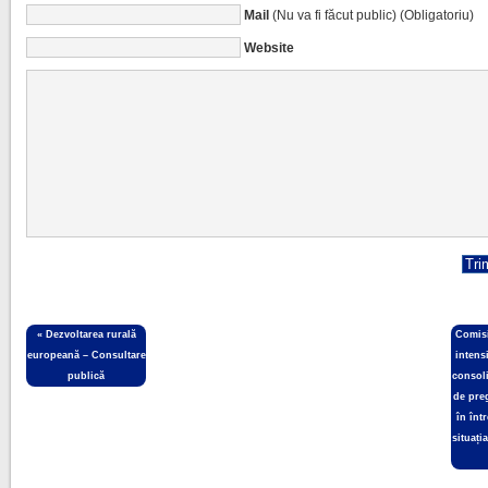
Mail
(Nu va fi făcut public) (Obligatoriu)
Website
«
Dezvoltarea rurală
Comisi
europeană – Consultare
intensi
publică
consol
de pre
în înt
situați