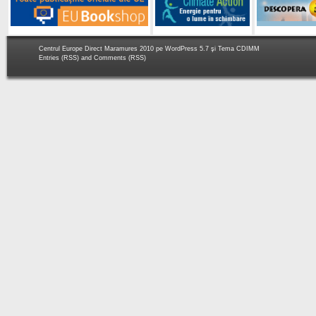
Centrul Europe Direct Maramures 2010 pe
WordPress 5.7
şi Tema
CDIMM
Entries (RSS)
and
Comments (RSS)