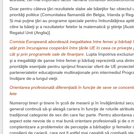
Doar pentru câteva ţări rezultatele slabe ale băieţilor fac obiectul 
priorităţi politice (Comunitatea flamandă din Belgia, Irlanda şi Rega
Și mai puţine ţări au programe speciale pentru îmbunătăţirea aptit
citire la băieţi şi a rezultatelor fetelor la matematică şi ştiinţe [Austr
Regatul Unit (Anglia)].
Comisia Europeană abordează inegalitatea între femei şi bărbaţi 
atât prin încurajarea cooperării între ţările UE în ceea ce priveşte po
cât şi prin programele sale de finanţare.
Lupta împotriva excluziuni
şi a inegalităţii de şanse între femei şi bărbaţi reprezintă una dintr
priorităţile esenţiale pentru sprijinul financiar oferit de UE proiectel
parteneriatelor educaţionale multinaţionale prin intermediul Prog
învăţare de-a lungul vieţii.
Orientarea profesională diferenţiată în funcţie de sexe se concen
fete
Numeroşi tineri şi tinere în şcoli de meserii şi în învăţământul se
general continuă să-şi aleagă cariera în funcţie de rolurile atribuit
tradiţional categoriei de sex din care fac parte. Pentru abordarea 
aspect este nevoie de o mai bună orientare profesională şi de o 
conştientizare a problemelor de percepţie a bărbaţilor şi femeilor 
consilierii de carieră, care pot fi astfel mai capabili să combată ste