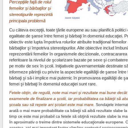
Percepţiile faţă de rolul
femeilor şi bărbaţilor şi
stereotipurile reprezintă
principala problemă
Cu câteva excepţii, toate ţările europene au sau planifică politici
egalitate de şanse între femei şi bărbaţi în domeniul educaţiei. Pr
obiectiv este lupta împotriva rolurilor atribuite tradiţional femeilor 
bărbaţilor şi împotriva stereotipurilor. Alte obiective includ îmbun
reprezentării femeilor în organismele decizionale, contracarare
referitoare la nivelul de şcolarizare bazate pe sexe şi combaterea
pe motiv de sex în şcoli. Iniţiativele guvernamentale destinate s
informeze părinţii cu privire la aspectele egalităţii de şanse între
bărbaţi şi să-i implice mai puternic în promovarea egalităţii de ş
femei şi bărbaţi în domeniul educaţiei sunt rare.
Fetele obţin, de regulă, note mai mari şi rezultate mai bune decât b
examenele de finalizare a şcolii, iar probabilitatea ca băieţii să 
şcoala sau să repete ani şcolari este mai mare.
Sondajele interna
arată o mai mare probabilitate ca băieţii să aibă rezultate slabe la c
timp ce este mai probabil ca fetele să obţină rezultate slabe la m
în aproximativ o treime dintre sistemele educaţionale europene. 
acestea, cel mai important factor rămâne contextul socioeconomi