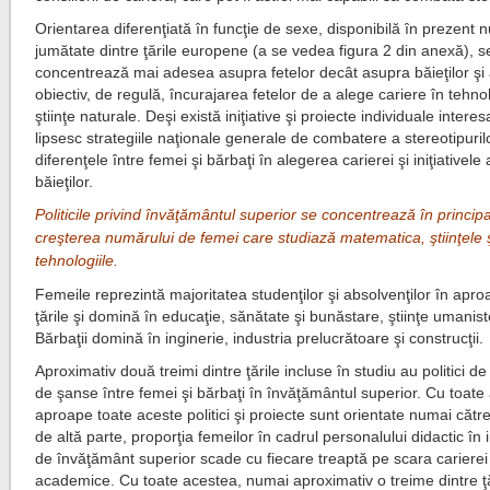
Orientarea diferenţiată în funcţie de sexe, disponibilă în prezent 
jumătate dintre ţările europene (a se vedea figura 2 din anexă), s
concentrează mai adesea asupra fetelor decât asupra băieţilor şi 
obiectiv, de regulă, încurajarea fetelor de a alege cariere în tehno
ştiinţe naturale. Deşi există iniţiative şi proiecte individuale interes
lipsesc strategiile naţionale generale de combatere a stereotipuril
diferenţele între femei şi bărbaţi în alegerea carierei şi iniţiativele
băieţilor.
Politicile privind învăţământul superior se concentrează în princip
creşterea numărului de femei care studiază matematica, ştiinţele 
tehnologiile.
Femeile reprezintă majoritatea studenţilor şi absolvenţilor în apro
ţările şi domină în educaţie, sănătate şi bunăstare, ştiinţe umaniste
Bărbaţii domină în inginerie, industria prelucrătoare şi construcţii.
Aproximativ două treimi dintre ţările incluse în studiu au politici de
de şanse între femei şi bărbaţi în învăţământul superior. Cu toate
aproape toate aceste politici şi proiecte sunt orientate numai cătr
de altă parte, proporţia femeilor în cadrul personalului didactic în in
de învăţământ superior scade cu fiecare treaptă pe scara carierei
academice. Cu toate acestea, numai aproximativ o treime dintre ţ