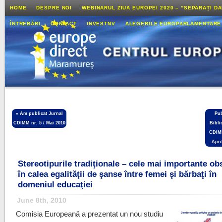
HOME
DESPRE NOI
WEBINARUL ZIUA EUROPEI 2020 – ”SEPARAȚI D
ÎNTREBĂRI
CONTACT
INVESTNV
ALEGERILE EUROPARLAMENTARE
«
Am publicat Jurnal
Pub
CDIMM nr. 5 / Mai 2010
Bibli
CDIM
Apri
Stereotipurile tradiţionale – cele mai importante ob
în calea egalităţii de şanse între femei şi bărbaţi în
domeniul educaţiei
June 8th, 2010
Comisia Europeană a prezentat un nou studiu