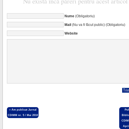
Nu există încă păreri pentru acest articol
Nume
(Obligatoriu)
Mail
(Nu va fi făcut public) (Obligatoriu)
Website
«
Am publicat Jurnal
Pub
CDIMM nr. 5 / Mai 2010
Bibli
CDIM
Apri