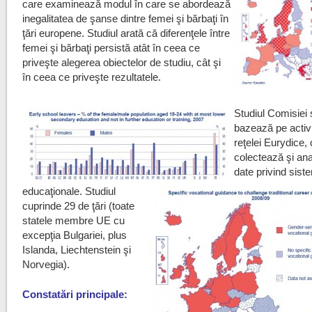
care examinează modul în care se abordează
inegalitatea de şanse dintre femei şi bărbaţi în
ţări europene. Studiul arată că diferenţele între
femei şi bărbaţi persistă atât în ceea ce
priveşte alegerea obiectelor de studiu, cât şi
în ceea ce priveşte rezultatele.
Studiul Comisiei
bazează pe activ
reţelei Eurydice,
colectează şi an
date privind sist
educaţionale. Studiul
cuprinde 29 de ţări (toate
statele membre UE cu
excepţia Bulgariei, plus
Islanda, Liechtenstein şi
Norvegia).
Constatări principale: