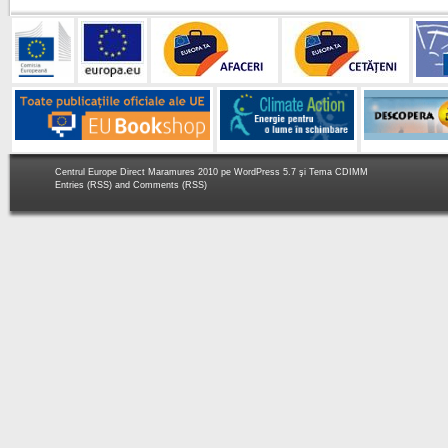
Centrul Europe Direct Maramures 2010 pe
WordPress 5.7
şi Tema
CDIMM
Entries (RSS)
and
Comments (RSS)