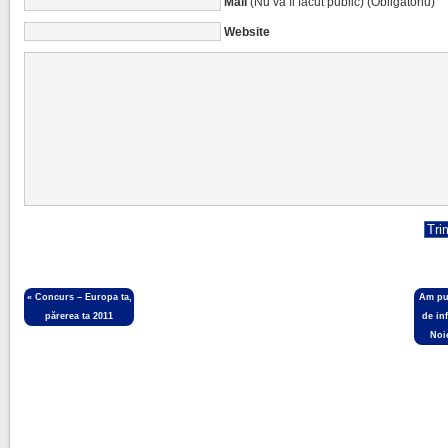
Mail
(Nu va fi făcut public) (Obligatoriu)
Website
«
Concurs – Europa ta,
Am pub
părerea ta 2011
de in
Noi