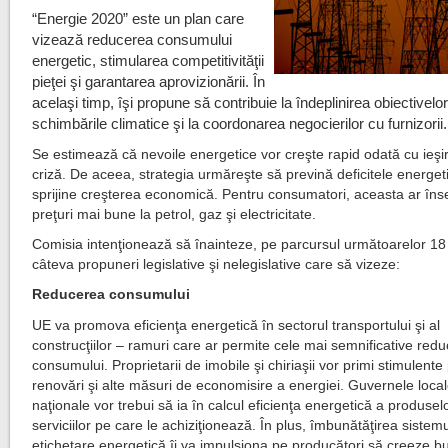
“Energie 2020” este un plan care
vizează reducerea consumului
energetic, stimularea competitivităţii
pieţei şi garantarea aprovizionării. În
acelaşi timp, îşi propune să contribuie la îndeplinirea obiectivelo
schimbările climatice şi la coordonarea negocierilor cu furnizorii.
Se estimează că nevoile energetice vor creşte rapid odată cu ieşi
criză. De aceea, strategia urmăreşte să prevină deficitele energeti
sprijine creşterea economică. Pentru consumatori, aceasta ar în
preţuri mai bune la petrol, gaz şi electricitate.
Comisia intenţionează să înainteze, pe parcursul următoarelor 18 
câteva propuneri legislative şi nelegislative care să vizeze:
Reducerea consumului
UE va promova eficienţa energetică în sectorul transportului şi al
construcţiilor – ramuri care ar permite cele mai semnificative redu
consumului. Proprietarii de imobile şi chiriaşii vor primi stimulente
renovări şi alte măsuri de economisire a energiei. Guvernele local
naţionale vor trebui să ia în calcul eficienţa energetică a produselo
serviciilor pe care le achiziţionează. În plus, îmbunătăţirea sistem
etichetare energetică îi va impulsiona pe producători să creeze b