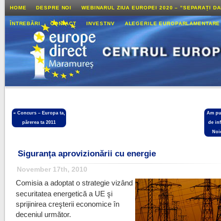
HOME
DESPRE NOI
WEBINARUL ZIUA EUROPEI 2020 – ”SEPARAȚI D
ÎNTREBĂRI
CONTACT
INVESTNV
ALEGERILE EUROPARLAMENTARE
«
Concurs – Europa ta,
Am pub
părerea ta 2011
de in
Noi
Siguranţa aprovizionării cu energie
November 17th, 2010
Comisia a adoptat o strategie vizând
securitatea energetică a UE şi
sprijinirea creşterii economice în
deceniul următor.