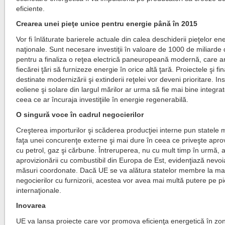
eficiente.
Crearea unei pieţe unice pentru energie până în 2015
Vor fi înlăturate barierele actuale din calea deschiderii pieţelor en
naţionale. Sunt necesare investiţii în valoare de 1000 de miliarde
pentru a finaliza o reţea electrică paneuropeană modernă, care a
fiecărei ţări să furnizeze energie în orice altă ţară. Proiectele şi fin
destinate modernizării şi extinderii reţelei vor deveni prioritare. Inst
eoliene şi solare din largul mărilor ar urma să fie mai bine integrat
ceea ce ar încuraja investiţiile în energie regenerabilă.
O singură voce în cadrul negocierilor
Creşterea importurilor şi scăderea producţiei interne pun statele
faţa unei concurenţe externe şi mai dure în ceea ce priveşte apro
cu petrol, gaz şi cărbune. Întreruperea, nu cu mult timp în urmă, 
aprovizionării cu combustibil din Europa de Est, evidenţiază nevo
măsuri coordonate. Dacă UE se va alătura statelor membre la m
negocierilor cu furnizorii, acestea vor avea mai multă putere pe pi
internaţionale.
Inovarea
UE va lansa proiecte care vor promova eficienţa energetică în zo