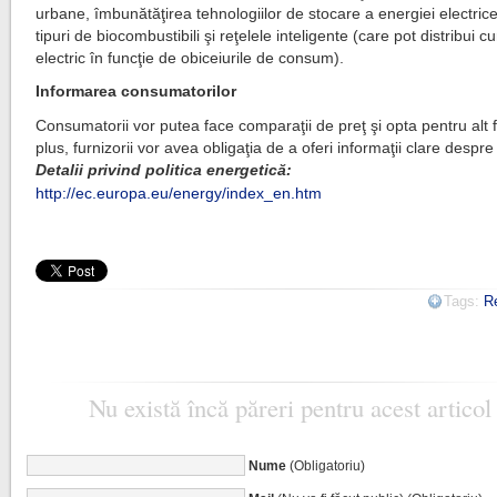
urbane, îmbunătăţirea tehnologiilor de stocare a energiei electrice
tipuri de biocombustibili şi reţelele inteligente (care pot distribui c
electric în funcţie de obiceiurile de consum).
Informarea consumatorilor
Consumatorii vor putea face comparaţii de preţ şi opta pentru alt f
plus, furnizorii vor avea obligaţia de a oferi informaţii clare despre 
Detalii privind politica energetică:
http://ec.europa.eu/energy/index_en.htm
Tags:
R
Nu există încă păreri pentru acest articol
Nume
(Obligatoriu)