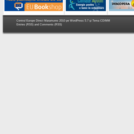
Centrul Europe Direct Maramures 2010 pe
WordPress 5.7
şi Tema
CDIMM
Entries (RSS)
and
Comments (RSS)