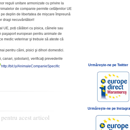
or reguli unitare armonizate cu privire la
animalelor de companie permite cetățenilor UE
 pe deplin de libertatea de mișcare împreună
lor dragi necuvântători!
l UE, poți călători cu pisica, câinele sau
 un paşaport european pentru animale de
e medic veterinar şi trebuie să ateste că
 pentru câini, pisici şi dihori domestici.
 canari, șobolani), verificaţi prevederile
Urmăreşte-ne pe Twitter
http://bit.ly/AnimaleCompanieSpecific
Urmărește-ne pe Instagr
 pentru acest articol