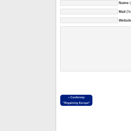
Nume
Mail
(Nu
Websit
«
Conferința
“Regaining Europe”