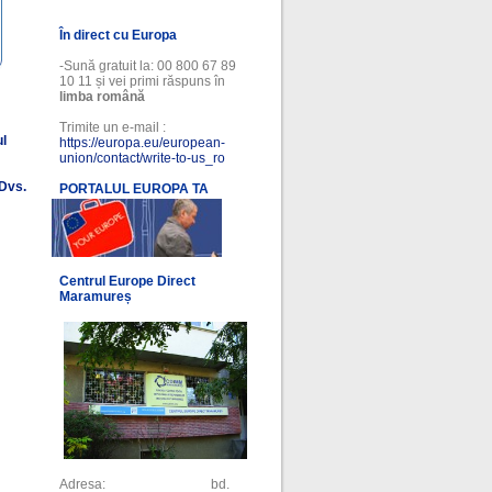
În direct cu Europa
-Sună gratuit la: 00 800 67 89
10 11 și vei primi răspuns în
limba română
Trimite un e-mail :
ul
https://europa.eu/european-
union/contact/write-to-us_ro
 Dvs.
PORTALUL EUROPA TA
l
Centrul Europe Direct
Maramureș
Adresa: bd.