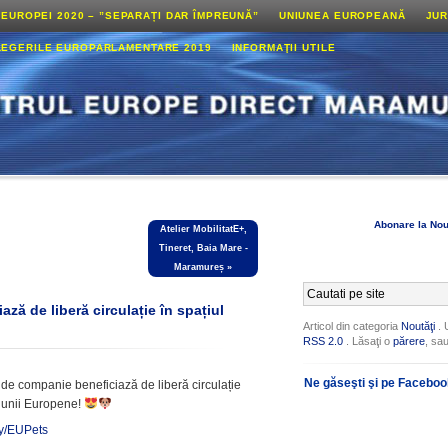
 EUROPEI 2020 – ”SEPARAȚI DAR ÎMPREUNĂ”
UNIUNEA EUROPEANĂ
JUR
LEGERILE EUROPARLAMENTARE 2019
INFORMAŢII UTILE
Abonare la Nou
Atelier MobilitatE+,
Tineret, Baia Mare -
Maramureș
»
ză de liberă circulație în spațiul
Articol din categoria
Noutăţi
. 
RSS 2.0
. Lăsaţi o
părere
, sa
Ne găseşti şi pe Facebo
 de companie beneficiază de liberă circulație
niunii Europene!
.ly/EUPets