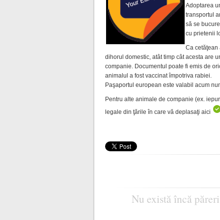
Adoptarea un
transportul 
să se bucure
cu prietenii 
Ca cetăţean a
dihorul domestic, atât timp cât acesta are
companie. Documentul poate fi emis de oric
animalul a fost vaccinat împotriva rabiei.
Paşaportul european este valabil acum numai
Pentru alte animale de companie (ex. iepuri,
legale din ţările în care vă deplasaţi aici
Nu există încă păreri