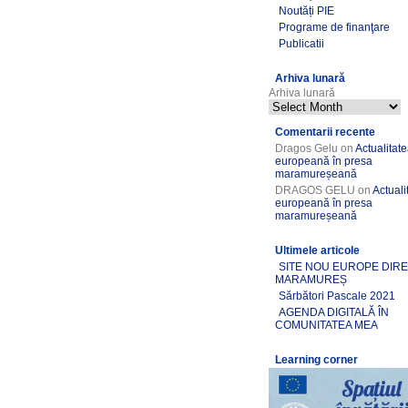
Noutăți PIE
Programe de finanţare
Publicatii
Arhiva lunară
Arhiva lunară
Comentarii recente
Dragos Gelu
on
Actualitat
europeană în presa
maramureșeană
DRAGOS GELU
on
Actuali
europeană în presa
maramureșeană
Ultimele articole
SITE NOU EUROPE DIR
MARAMUREȘ
Sărbători Pascale 2021
AGENDA DIGITALĂ ÎN
COMUNITATEA MEA
Learning corner