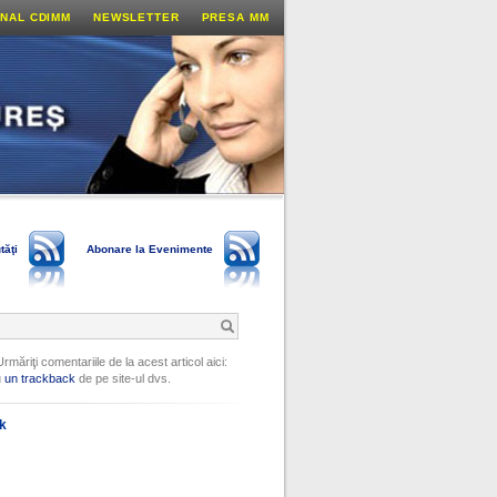
NAL CDIMM
NEWSLETTER
PRESA MM
tăţi
Abonare la Evenimente
Urmăriţi comentariile de la acest articol aici:
u
un trackback
de pe site-ul dvs.
ok