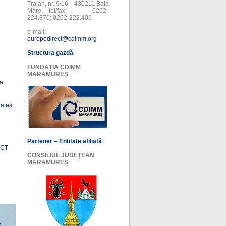
Traian, nr. 9/16 430211 Baia
Mare, tel/fax: 0262-
224.870; 0262-222.409
e-mail:
europedirect@cdimm.org
Structura gazdă
FUNDAȚIA CDIMM
MARAMUREȘ
ea
tatea
Partener – Entitate afiliată
ECT
CONSILIUL JUDEȚEAN
MARAMUREȘ