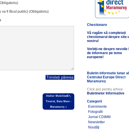
(Obligatoriu)
 va fi făcut public) (Obligatoriu)
e
Chestionare
Vă rugăm să completați
chestionarul despre site-
nostru!
Vorbiți-ne despre nevoile
de informare pe teme
europene!
Buletin informativ lunar a
Centrului Europe Direct
Maramureș
Click aici pentru arhiva
Buletinelor Informative
Atelier MobilitatE+,
Categorii
Tineret, Baia Mare -
Evenimente
Maramureș
»
Fotografii
Jurnal CDIMM
Newsletter
Noutăţi