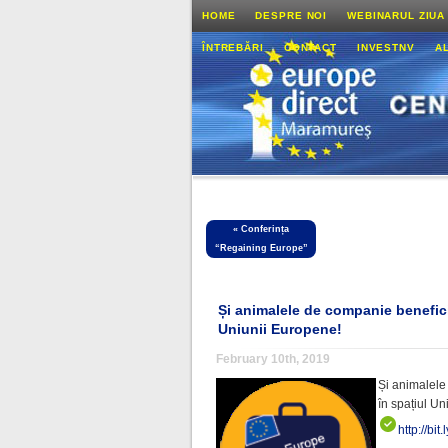
HOME
DESPRE NOI
WEBINARUL ZIUA
ÎNTREBĂRI
CONTACT
INVESTNV
A
«
Conferința
“Regaining Europe”
Și animalele de companie beneficia
Uniunii Europene!
February 10th, 2019
Și animalele
în spațiul U
http://bit