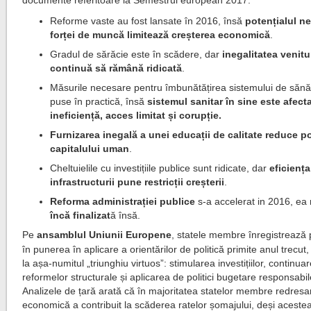
documente referitoare la Semestrul european 2017:
Reforme vaste au fost lansate în 2016, însă
potențialul neu
forței de muncă limitează creșterea economică
.
Gradul de sărăcie este în scădere, dar
inegalitatea venitu
continuă să rămână ridicată
.
Măsurile necesare pentru îmbunătățirea sistemului de sănă
puse în practică, însă
sistemul sanitar în sine este afect
ineficiență, acces limitat și corupție.
Furnizarea inegală a unei educații de calitate reduce po
capitalului uman
.
Cheltuielile cu investițiile publice sunt ridicate, dar
eficienț
infrastructurii pune restricții creșterii
.
Reforma administrației publice
s-a accelerat in 2016, ea
încă finalizat
ă însă.
Pe
ansamblul Uniunii Europene
, statele membre înregistrează
în punerea în aplicare a orientărilor de politică primite anul trecut,
la așa-numitul „triunghiu virtuos”: stimularea investițiilor, continua
reformelor structurale și aplicarea de politici bugetare responsabil
Analizele de țară arată că în majoritatea statelor membre redres
economică a contribuit la scăderea ratelor șomajului, deși aceste