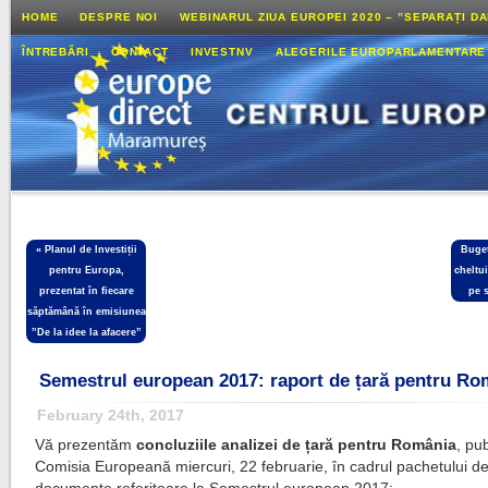
HOME
DESPRE NOI
WEBINARUL ZIUA EUROPEI 2020 – ”SEPARAȚI D
ÎNTREBĂRI
CONTACT
INVESTNV
ALEGERILE EUROPARLAMENTARE
«
Planul de Investiții
Buget
pentru Europa,
cheltui
prezentat în fiecare
pe 
săptămână în emisiunea
”De la idee la afacere”
Semestrul european 2017: raport de țară pentru Ro
February 24th, 2017
Vă prezentăm
concluziile analizei de țară pentru România
, pu
Comisia Europeană miercuri, 22 februarie, în cadrul pachetului d