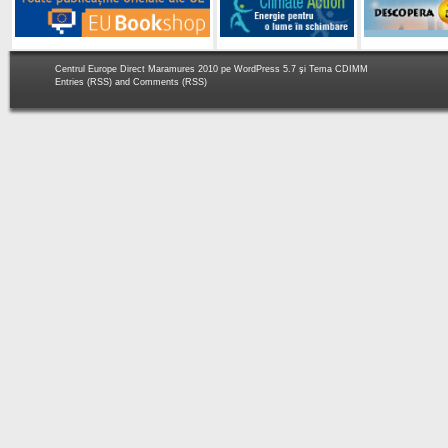
Centrul Europe Direct Maramures 2010 pe
WordPress 5.7
şi Tema
CDIMM
Entries (RSS)
and
Comments (RSS)