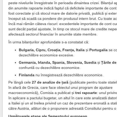
peste nivelurile înregistrate în perioada dinaintea crizei. Bilanțul 
din anumite rapoarte indică faptul că deficitele importante de con
fost corectate și că stocul mare de datorie privată, publică și exte
început să scadă ca pondere din produsul intern brut. Cu toate a
încă mai rămân câteva riscuri: excedentele importante de cont cu
sunt decât parțial ajustate, în timp ce stocul mare de credite nep
afectează sectorul financiar în anumite state membre.
În urma bilanțurilor aprofundate s-a constatat că:
Bulgaria, Cipru, Croația, Franța, Italia
și
Portugalia
se co
dezechilibre economice excesive.
Germania, Irlanda, Spania, Slovenia, Suedia
și
Țările d
confruntă cu dezechilibre economice.
Finlanda
nu înregistrează dezechilibre economice.
Pe lângă cele
27 de analize de țară
(publicate pentru toate stat
în afară de Grecia, care face obiectul unui program de ajustare
macroeconomică), Comisia a publicat și
trei rapoarte
: unul privi
în aplicare a pactului bugetar, un altul în care este analizată dator
a Italiei și un al treilea privind un caz de prezentare eronată a stati
către Austria, alături de o propunere adresată Consiliului pentru
Următoarele etape ale Semestrului european