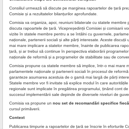
Consiliul urmează să discute pe marginea rapoartelor de țară pre
Comisie și a rezultatelor bilanțurilor aprofundate.
Comisia va organiza, apoi, reuniuni bilaterale cu statele membre 
discuta rapoartele de țară. Vicepreședinții Comisiei și comisarii vo
vizite în statele membre pentru a se întâlni cu guvernele, parlame
naționale, partenerii sociali și alte părți interesate. Aceste discuți
mai mare implicare a statelor membre, înainte de publicarea rapo
țară, și ar trebui să continue în perspectiva elaborării programelor
naționale de reformă și a programelor de stabilitate sau de conve
Comisia propune ca statele membre să implice, într-o mai mare 
parlamentele naționale și partenerii sociali în procesul de reformă
garanteze asumarea acestuia de o gamă mai largă de părți intere
Statele membre vor fi invitate să explice modul în care autoritățile 
regionale sunt implicate în pregătirea programului, ținând cont de 
succesul implementării sale depinde de diversele niveluri de guve
Comisia va propune un
nou set de recomandări specifice fiecăr
cursul primăverii.
Context
Publicarea timpurie a rapoartelor de țară se înscrie în eforturile C