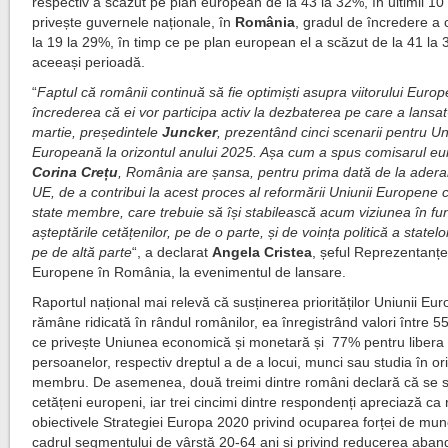
respectiv a scăzut pe plan european de la 43 la 32%, în ultimii 10 
privește guvernele naționale, în
România
, gradul de încredere a 
la 19 la 29%, în timp ce pe plan european el a scăzut de la 41 la 
aceeași perioadă.
“
Faptul că românii continuă să fie optimiști asupra viitorului Europ
încrederea că ei vor participa activ la dezbaterea pe care a lansat
martie, președintele
Juncker
, prezentând cinci scenarii pentru U
Europeană la orizontul anului 2025. Așa cum a spus comisarul e
Corina Crețu
, România are șansa, pentru prima dată de la ader
UE, de a contribui la acest proces al reformării Uniunii Europene 
state membre, care trebuie să își stabilească acum viziunea în fu
așteptările cetățenilor, pe de o parte, și de voința politică a state
pe de altă parte
“, a declarat
Angela Cristea
, șeful Reprezentanțe
Europene în România, la evenimentul de lansare.
Raportul național mai relevă că susținerea priorităților Uniunii Eu
rămâne ridicată în rândul românilor, ea înregistrând valori între 
ce privește Uniunea economică și monetară și 77% pentru libera c
persoanelor, respectiv dreptul a de a locui, munci sau studia în or
membru. De asemenea, două treimi dintre români declară că se 
cetățeni europeni, iar trei cincimi dintre respondenți apreciază ca 
obiectivele Strategiei Europa 2020 privind ocuparea forței de mun
cadrul segmentului de vârstă 20-64 ani și privind reducerea aban