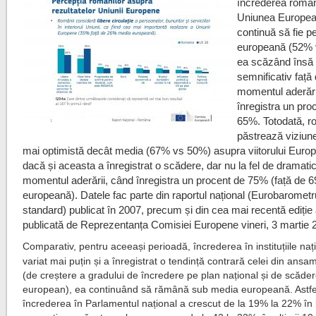
încrederea români
Uniunea Europe
continuă să fie 
europeană (52% 
ea scăzând însă
semnificativ față
momentul aderări
înregistra un pro
65%. Totodată, ro
păstrează viziun
mai optimistă decât media (67% vs 50%) asupra viitorului Europe
dacă și aceasta a înregistrat o scădere, dar nu la fel de dramatic
momentul aderării, când înregistra un procent de 75% (față de 
europeană). Datele fac parte din raportul național (Eurobarometr
standard) publicat în 2007, precum și din cea mai recentă ediție 
publicată de Reprezentanța Comisiei Europene vineri, 3 martie 
Comparativ, pentru aceeași perioadă, încrederea în instituțiile naț
variat mai puțin și a înregistrat o tendință contrară celei din ansa
(de creștere a gradului de încredere pe plan național și de scăde
european), ea continuând să rămână sub media europeană. Astfe
încrederea în Parlamentul național a crescut de la 19% la 22% în