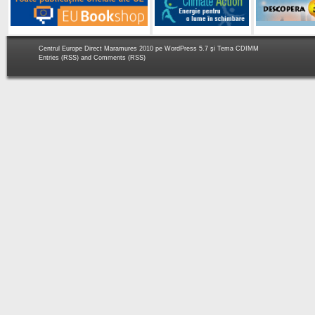
Centrul Europe Direct Maramures 2010 pe
WordPress 5.7
şi Tema
CDIMM
Entries (RSS)
and
Comments (RSS)