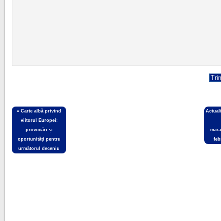
«
Carte albă privind
Actual
viitorul Europei:
provocări și
mara
oportunități pentru
feb
următorul deceniu