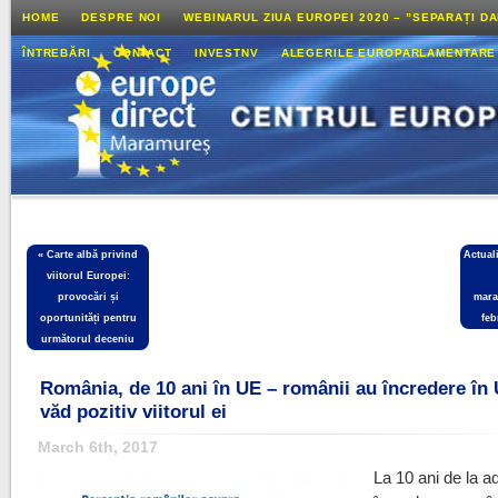
HOME
DESPRE NOI
WEBINARUL ZIUA EUROPEI 2020 – ”SEPARAȚI D
ÎNTREBĂRI
CONTACT
INVESTNV
ALEGERILE EUROPARLAMENTARE
«
Carte albă privind
Actual
viitorul Europei:
provocări și
mara
oportunități pentru
feb
următorul deceniu
România, de 10 ani în UE – românii au încredere în 
văd pozitiv viitorul ei
March 6th, 2017
La 10 ani de la a