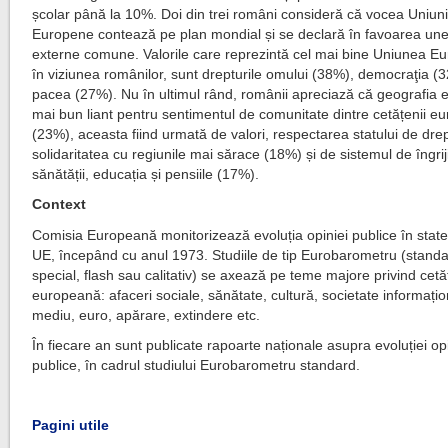
școlar până la 10%. Doi din trei români consideră că vocea Uniuni
Europene contează pe plan mondial și se declară în favoarea unei 
externe comune. Valorile care reprezintă cel mai bine Uniunea E
în viziunea românilor, sunt drepturile omului (38%), democraţia (3
pacea (27%). Nu în ultimul rând, românii apreciază că geografia e
mai bun liant pentru sentimentul de comunitate dintre cetățenii e
(23%), aceasta fiind urmată de valori, respectarea statului de drep
solidaritatea cu regiunile mai sărace (18%) și de sistemul de îngrij
sănătății, educația și pensiile (17%).
Context
Comisia Europeană monitorizează evoluția opiniei publice în sta
UE, începând cu anul 1973. Studiile de tip Eurobarometru (standa
special, flash sau calitativ) se axează pe teme majore privind cetă
europeană: afaceri sociale, sănătate, cultură, societate informațio
mediu, euro, apărare, extindere etc.
În fiecare an sunt publicate rapoarte naționale asupra evoluției opi
publice, în cadrul studiului Eurobarometru standard.
Pagini utile