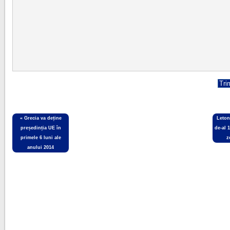
«
Grecia va deține
Leton
președinția UE în
de-al 
primele 6 luni ale
z
anului 2014