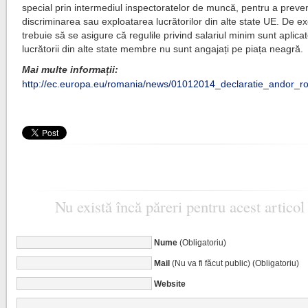
special prin intermediul inspectoratelor de muncă, pentru a preve
discriminarea sau exploatarea lucrătorilor din alte state UE. De e
trebuie să se asigure că regulile privind salariul minim sunt aplicat
lucrătorii din alte state membre nu sunt angajați pe piața neagră.
Mai multe informații:
http://ec.europa.eu/romania/news/01012014_declaratie_andor_r
Nu există încă păreri pentru acest articol
Nume
(Obligatoriu)
Mail
(Nu va fi făcut public) (Obligatoriu)
Website