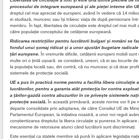
Libertatea de circulație a fost și este una dintre pietrele de h
procesului de integrare europeană și ale pieței interne din U
dreptul cel mai apreciat de europeni, având în vedere că 14 milio
ei studiază, muncesc sau își trăiesc viața de după pensionare într-
membru. În fapt, libertatea de circulație este dreptul cel mai mult 
către populație conceptului de cetățenie europeană.
Ridicarea restricțiilor pentru lucrătorii bulgari și români se f
fondul unui șomaj ridicat și a unor ajustări bugetare radicale
țări europene.
În vremurile dificile, cetățenii europeni mobili sunt
multe ori o țintă ușoară: se consideră, uneori, că ei iau locurile 
la populația locală sau, din contră, că nu muncesc și că doar profi
sistemele de protecție socială.
UE a pus în practică norme pentru a facilita libera circulație 
lucrătorilor, pentru a garanta atât protecția lor contra exploată
a țărilor-gazdă contra abuzurilor în ce privește sistemele naț
protecție socială.
În această primăvară, aceste norme vor fi pe 
departe consolidate prin adoptarea, de către Consiliul UE de Minișt
Parlamentul European, la inițiativa noastră, a unor noi reguli avân
conștientizarea dreptului la libera circulație și punerea în aplicare
mecanisme de retorsiune atunci când lucrătorii sunt discriminați.
Este esențial ca statele membre să pună în aplicare legislația nați