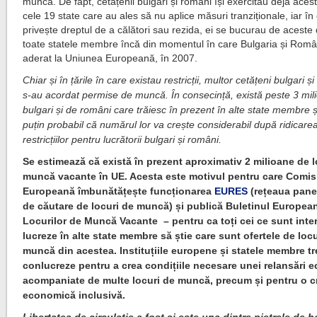
muncă. De fapt, cetățenii bulgari și români își exercitau deja acest
cele 19 state care au ales să nu aplice măsuri tranziționale, iar î
privește dreptul de a călători sau rezida, ei se bucurau de aceste 
toate statele membre încă din momentul în care Bulgaria și Româ
aderat la Uniunea Europeană, în 2007.
Chiar și în țările în care existau restricții, multor cetățeni bulgari și
s-au acordat permise de muncă. În consecință, există peste 3 mil
bulgari și de români care trăiesc în prezent în alte state membre ș
puțin probabil că numărul lor va crește considerabil după ridicarea
restricțiilor pentru lucrătorii bulgari și români.
Se estimează că există în prezent aproximativ 2 milioane de l
muncă vacante în UE. Acesta este motivul pentru care Comis
Europeană îmbunătățește funcționarea
EURES
(rețeaua pan
de căutare de locuri de muncă) și publică Buletinul European
Locurilor de Muncă Vacante – pentru ca toți cei ce sunt inter
lucreze în alte state membre să știe care sunt ofertele de loc
muncă din acestea. Instituțiile europene și statele membre t
conlucreze pentru a crea condițiile necesare unei relansări
acompaniate de multe locuri de muncă, precum și pentru o c
economică inclusivă.