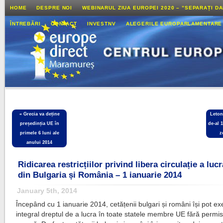
HOME
DESPRE NOI
WEBINARUL ZIUA EUROPEI 2020 – ”SEPARAȚI D
ÎNTREBĂRI
CONTACT
INVESTNV
ALEGERILE EUROPARLAMENTARE
«
Grecia va deține
Leton
președinția UE în
de-al 
primele 6 luni ale
z
anului 2014
Ridicarea restricțiilor privind libera circulație a lucr
din Bulgaria și România – 1 ianuarie 2014
January 5th, 2014
Începând cu 1 ianuarie 2014, cetățenii bulgari și români își pot ex
integral dreptul de a lucra în toate statele membre UE fără permi