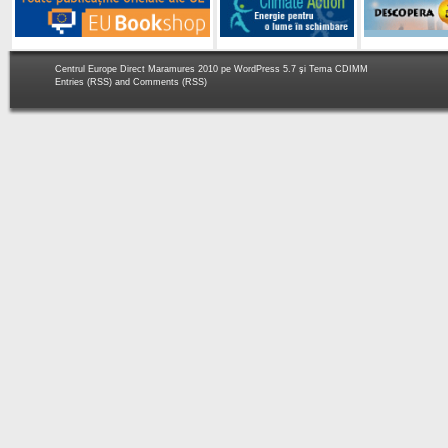
Centrul Europe Direct Maramures 2010 pe
WordPress 5.7
şi Tema
CDIMM
Entries (RSS)
and
Comments (RSS)