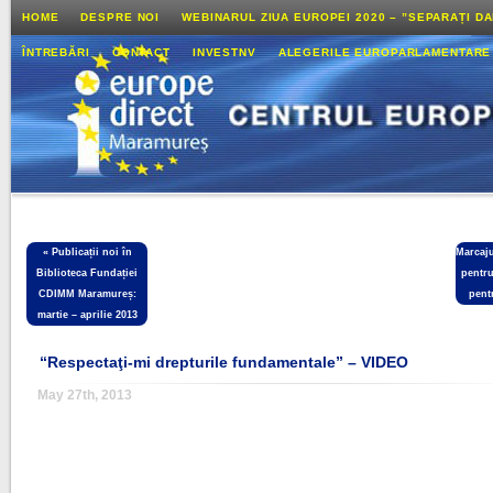
HOME
DESPRE NOI
WEBINARUL ZIUA EUROPEI 2020 – ”SEPARAȚI D
ÎNTREBĂRI
CONTACT
INVESTNV
ALEGERILE EUROPARLAMENTARE
«
Publicații noi în
Marcaju
Biblioteca Fundației
pentru
CDIMM Maramureș:
pentr
martie – aprilie 2013
“Respectaţi-mi drepturile fundamentale” – VIDEO
May 27th, 2013