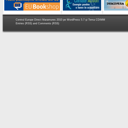
Centrul Europe Direct Maramures 2010 pe
WordPress 5.7
şi Tema
CDIMM
Entries (RSS)
and
Comments (RSS)