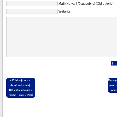
Mail
(Nu va fi făcut public) (Obligatoriu)
Website
«
Publicații noi în
Marcaju
Biblioteca Fundației
pentru
CDIMM Maramureș:
pentr
martie – aprilie 2013