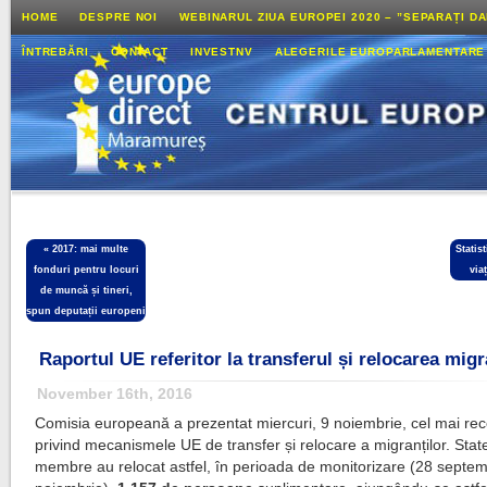
HOME
DESPRE NOI
WEBINARUL ZIUA EUROPEI 2020 – ”SEPARAȚI D
ÎNTREBĂRI
CONTACT
INVESTNV
ALEGERILE EUROPARLAMENTARE
«
2017: mai multe
Statis
fonduri pentru locuri
via
de muncă și tineri,
spun deputații europeni
Raportul UE referitor la transferul și relocarea migr
November 16th, 2016
Comisia europeană a prezentat miercuri, 9 noiembrie, cel mai rec
privind mecanismele UE de transfer și relocare a migranților. Stat
membre au relocat astfel, în perioada de monitorizare (28 septem