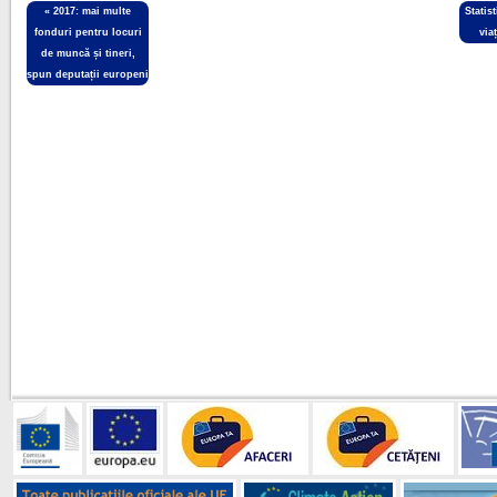
«
2017: mai multe
Statis
fonduri pentru locuri
via
de muncă și tineri,
spun deputații europeni