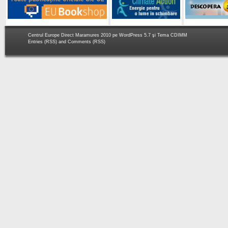
Centrul Europe Direct Maramures 2010 pe
WordPress 5.7
şi Tema
CDIMM
Entries (RSS)
and
Comments (RSS)