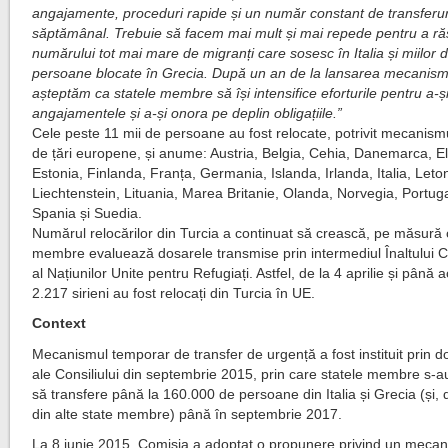
angajamente, proceduri rapide și un număr constant de transferur
săptămânal. Trebuie să facem mai mult și mai repede pentru a r
numărului tot mai mare de migranți care sosesc în Italia și miilor 
persoane blocate în Grecia. După un an de la lansarea mecanism
așteptăm ca statele membre să își intensifice eforturile pentru a-și
angajamentele și a-și onora pe deplin obligațiile.”
Cele peste 11 mii de persoane au fost relocate, potrivit mecanismu
de țări europene, și anume: Austria, Belgia, Cehia, Danemarca, El
Estonia, Finlanda, Franța, Germania, Islanda, Irlanda, Italia, Leto
Liechtenstein, Lituania, Marea Britanie, Olanda, Norvegia, Portuga
Spania și Suedia.
Numărul relocărilor din Turcia a continuat să crească, pe măsură 
membre evaluează dosarele transmise prin intermediul Înaltului C
al Națiunilor Unite pentru Refugiați. Astfel, de la 4 aprilie și până 
2.217 sirieni au fost relocați din Turcia în UE.
Context
Mecanismul temporar de transfer de urgență a fost instituit prin d
ale Consiliului din septembrie 2015, prin care statele membre s-a
să transfere până la 160.000 de persoane din Italia și Grecia (și,
din alte state membre) până în septembrie 2017.
La 8 iunie 2015, Comisia a adoptat o propunere privind un meca