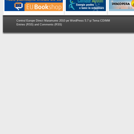
Centrul Europe Direct Maramures 2010 pe
WordPress 5.7
şi Tema
CDIMM
Entries (RSS)
and
Comments (RSS)