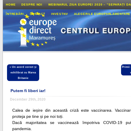
HOME
DESPRE NOI
WEBINARUL ZIUA EUROPEI 2020 – ”SEPARAȚI D
ÎNTREBĂRI
CONTACT
INVESTNV
ALEGERILE EUROPARLAMENTARE
«
Un acord corect și
Primii
echilibrat cu Marea
Britanie
Putem fi liberi iar!
December 29th, 2020
Calea de ieșire din această criză este vaccinarea. Vaccina
proteja pe tine și pe noi toți.
Dacă majoritatea se vaccinează împotriva COVID-19 pu
pandemia.