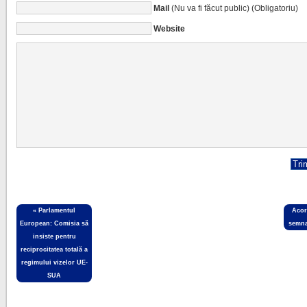
Mail
(Nu va fi făcut public) (Obligatoriu)
Website
«
Parlamentul
Acor
European: Comisia să
semna
insiste pentru
reciprocitatea totală a
regimului vizelor UE-
SUA